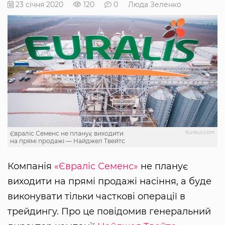
23 січня 2020
120
0
Люда Зеленко
Kurkul.com
Євраліс Семенс не планує виходити
на прямі продажі — Найджел Твейтс
Компанія
«Євраліс Семенс»
не планує
виходити на прямі продажі насіння, а буде
виконувати тільки часткові операції в
трейдингу. Про це повідомив генеральний