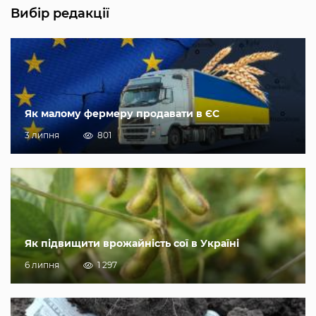
Вибір редакції
Як малому фермеру продавати в ЄС
3 липня
801
Як підвищити врожайність сої в Україні
6 липня
1 297