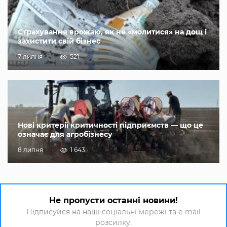
Страхування врожаю, як не «молитися» на дощ і
захистити свій бізнес
7 липня
521
Нові критерії критичності підприємств — що це
означає для агробізнесу
8 липня
1 643
Не пропусти останні новини!
Підписуйся на наші соціальні мережі та e-mail
розсилку.