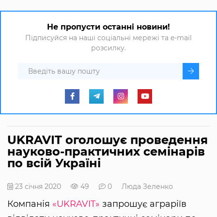
Не пропусти останні новини!
Підписуйся на наші соціальні мережі та e-mail
розсилку.
UKRAVIT оголошує проведення
науково-практичних семінарів
по всій Україні
23 січня 2020
49
0
Люда Зеленко
Компанія
«UKRAVIT»
запрошує аграріїв