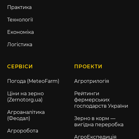
Практика
Технології
Економіка
Логістика
СЕРВІСИ
ПРОЕКТИ
Погода (MeteoFarm)
Агротрилогія
Ціни на зерно
Рейтинги
(Zernotorg.ua)
фермерських
господарств України
Агроаналітика
(Феодал)
Зерно в корм —
вигідна переробка
Агроробота
АгроЕкспедиція