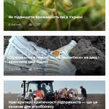
Як підвищити врожайність сої в Україні
6 липня
1 297
Страхування врожаю, як не «молитися» на дощ і
захистити свій бізнес
7 липня
521
Нові критерії критичності підприємств — що це
означає для агробізнесу