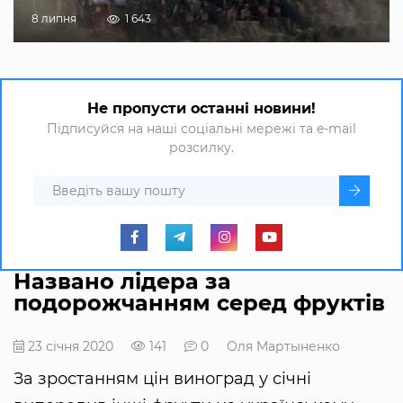
8 липня
1 643
Не пропусти останні новини!
Підписуйся на наші соціальні мережі та e-mail
розсилку.
Названо лідера за
подорожчанням серед фруктів
23 січня 2020
141
0
Оля Мартыненко
За зростанням цін виноград у січні