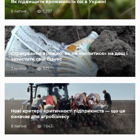
Як підвищити врожайність сої в Україні
6 липня
1 297
Страхування врожаю, як не «молитися» на дощ і
захистити свій бізнес
7 липня
521
Нові критерії критичності підприємств — що це
означає для агробізнесу
8 липня
1 643