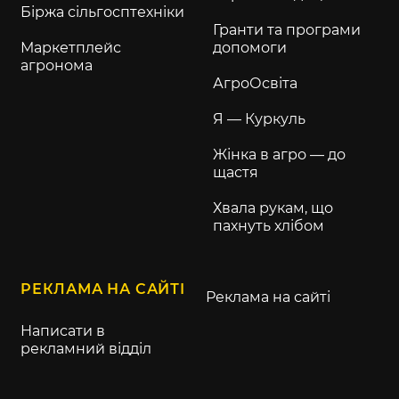
Біржа сільгосптехніки
Гранти та програми
Маркетплейс
допомоги
агронома
АгроОсвіта
Я — Куркуль
Жінка в агро — до
щастя
Хвала рукам, що
пахнуть хлібом
РЕКЛАМА НА САЙТІ
Реклама на сайті
Написати в
рекламний відділ