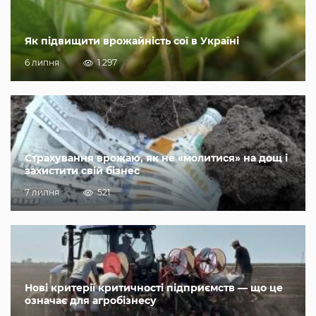
Як підвищити врожайність сої в Україні
6 липня
1 297
Страхування врожаю, як не «молитися» на дощ і
захистити свій бізнес
7 липня
521
Нові критерії критичності підприємств — що це
означає для агробізнесу