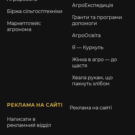
АгроЕкспедиція
Біржа сільгосптехніки
Гранти та програми
Маркетплейс
допомоги
агронома
АгроОсвіта
Я — Куркуль
Жінка в агро — до
щастя
Хвала рукам, що
пахнуть хлібом
РЕКЛАМА НА САЙТІ
Реклама на сайті
Написати в
рекламний відділ