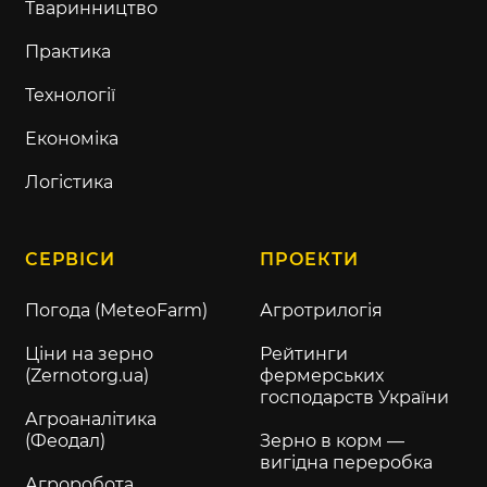
Тваринництво
Практика
Технології
Економіка
Логістика
СЕРВІСИ
ПРОЕКТИ
Погода (MeteoFarm)
Агротрилогія
Ціни на зерно
Рейтинги
(Zernotorg.ua)
фермерських
господарств України
Агроаналітика
(Феодал)
Зерно в корм —
вигідна переробка
Агроробота