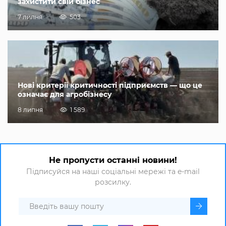
захистити свій бізнес
7 липня
503
Нові критерії критичності підприємств — що це
означає для агробізнесу
8 липня
1 589
Не пропусти останні новини!
Підписуйся на наші соціальні мережі та e-mail
розсилку.