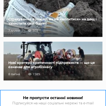
Страхування врожаю, як не «молитися» на дощ і
захистити свій бізнес
7 липня
503
Нові критерії критичності підприємств — що це
означає для агробізнесу
8 липня
1 589
Не пропусти останні новини!
Підписуйся на наші соціальні мережі та e-mail