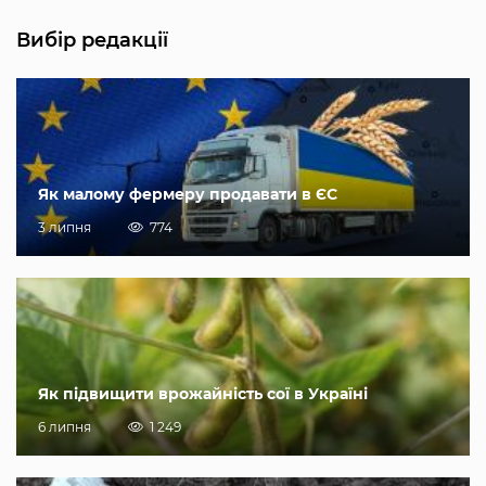
Вибір редакції
Як малому фермеру продавати в ЄС
3 липня
774
Як підвищити врожайність сої в Україні
6 липня
1 249