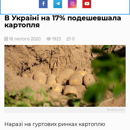
В Україні на 17% подешевшала
картопля
18 лютого 2020
1923
0
Kurkul.com
Наразі на гуртових ринках картоплю