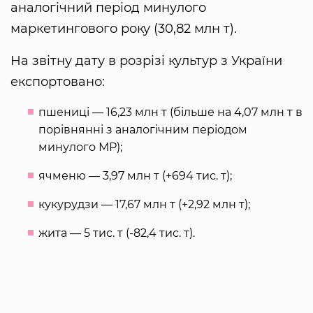
аналогічний період минулого
маркетингового року (30,82 млн т).
На звітну дату в розрізі культур з України
експортовано:
пшениці — 16,23 млн т (більше на 4,07 млн ​​т в
порівнянні з аналогічним періодом
минулого МР);
ячменю — 3,97 млн ​​т (+694 тис. т);
кукурудзи — 17,67 млн ​​т (+2,92 млн т);
жита — 5 тис. т (-82,4 тис. т).