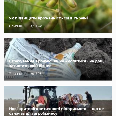
Як підвищити врожайність сої в Україні
6 липня
1 249
Страхування врожаю, як не «молитися» на дощ і
захистити свій бізнес
7 липня
503
Нові критерії критичності підприємств — що це
означає для агробізнесу