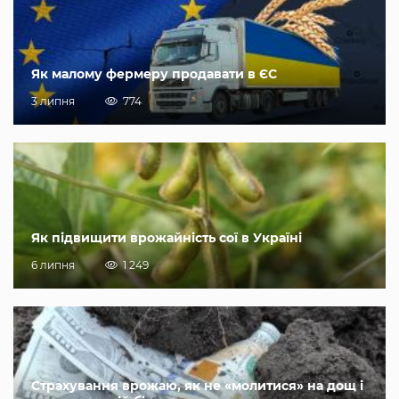
Як малому фермеру продавати в ЄС
3 липня
774
Як підвищити врожайність сої в Україні
6 липня
1 249
Страхування врожаю, як не «молитися» на дощ і