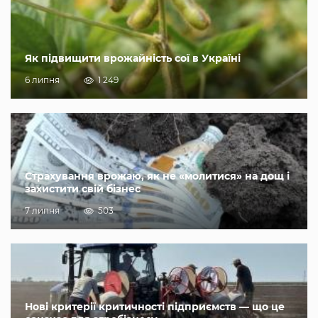
Як підвищити врожайність сої в Україні
6 липня
1 249
Страхування врожаю, як не «молитися» на дощ і
захистити свій бізнес
7 липня
503
Нові критерії критичності підприємств — що це