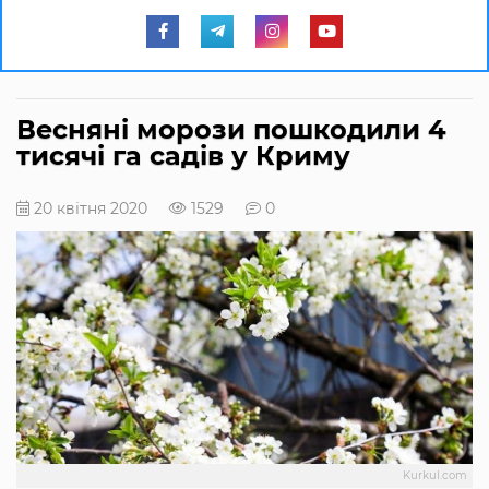
Весняні морози пошкодили 4
тисячі га садів у Криму
20 квітня 2020
1529
0
Kurkul.com