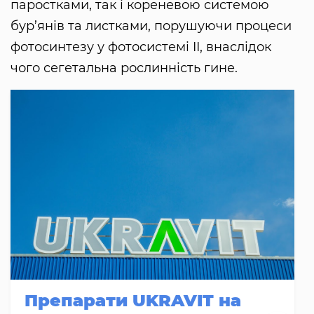
паростками, так і кореневою системою
бур’янів та листками, порушуючи процеси
фотосинтезу у фотосистемі II, внаслідок
чого сегетальна рослинність гине.
Препарати UKRAVIT на