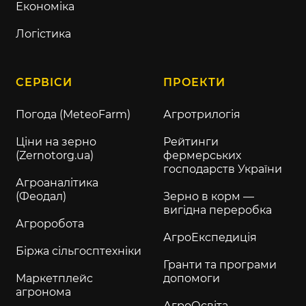
Економіка
Логістика
СЕРВІСИ
ПРОЕКТИ
Погода (MeteoFarm)
Агротрилогія
Ціни на зерно
Рейтинги
(Zernotorg.ua)
фермерських
господарств України
Агроаналітика
(Феодал)
Зерно в корм —
вигідна переробка
Агроробота
АгроЕкспедиція
Біржа сільгосптехніки
Гранти та програми
Маркетплейс
допомоги
агронома
АгроОсвіта