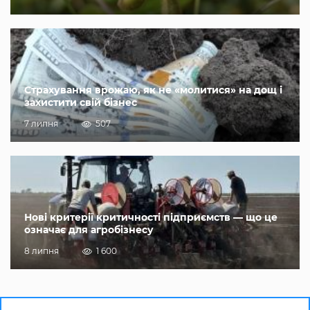
Страхування врожаю, як не «молитися» на дощ і
захистити свій бізнес
7 липня
507
Нові критерії критичності підприємств — що це
означає для агробізнесу
8 липня
1 600