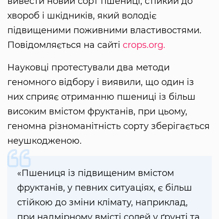
вивести новий сорт пшениці, стійкий до
хвороб і шкідників, який володіє
підвищеними поживними властивостями.
Повідомляється на сайті
crops.org.
Науковці протестували два методи
геномного відбору і виявили, що один із
них сприяє отриманню пшениці із більш
високим вмістом фруктанів, при цьому,
геномна різноманітність сорту зберігається
неушкодженою.
«Пшениця із підвищеним вмістом
фруктанів, у певних ситуаціях, є більш
стійкою до зміни клімату, наприклад,
при надмірному вмісті солей у ґрунті та