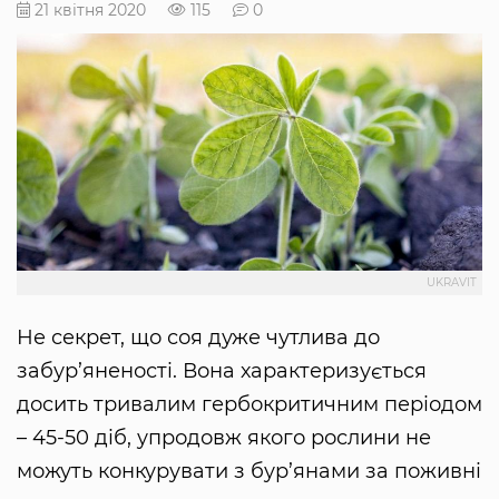
21 квітня 2020
115
0
UKRAVIT
Не секрет, що соя дуже чутлива до
забур’яненості. Вона характеризується
досить тривалим гербокритичним періодом
– 45-50 діб, упродовж якого рослини не
можуть конкурувати з бур’янами за поживні