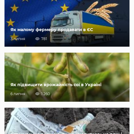
Як малому фермеру продавати в ЄС
3 липня
781
Як підвищити врожайність сої в Україні
6 липня
1 260