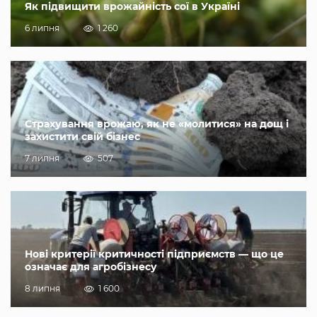
Як підвищити врожайність сої в Україні
6 липня
1 260
Страхування врожаю, як не «молитися» на дощ і
захистити свій бізнес
7 липня
507
Нові критерії критичності підприємств — що це
означає для агробізнесу
8 липня
1 600