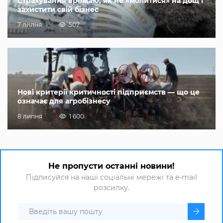
Страхування врожаю, як не «молитися» на дощ і
захистити свій бізнес
7 липня
507
Нові критерії критичності підприємств — що це
означає для агробізнесу
8 липня
1 600
Не пропусти останні новини!
Підписуйся на наші соціальні мережі та e-mail
розсилку.