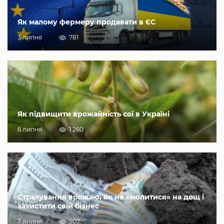
Як малому фермеру продавати в ЄС
3 липня
781
Як підвищити врожайність сої в Україні
6 липня
1 260
Страхування врожаю, як не «молитися» на дощ і
захистити свій бізнес
7 липня
507