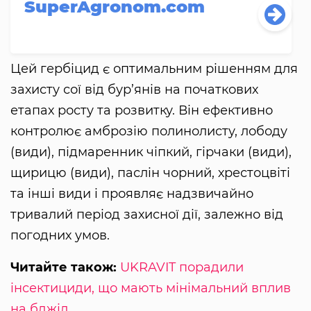
SuperAgronom.com
Цей гербіцид є оптимальним рішенням для
захисту сої від бур’янів на початкових
етапах росту та розвитку. Він ефективно
контролює амброзію полинолисту, лободу
(види), підмаренник чіпкий, гірчаки (види),
щирицю (види), паслін чорний, хрестоцвіті
та інші види і проявляє надзвичайно
тривалий період захисної дії, залежно від
погодних умов.
Читайте також:
UKRAVIT порадили
інсектициди, що мають мінімальний вплив
на бджіл