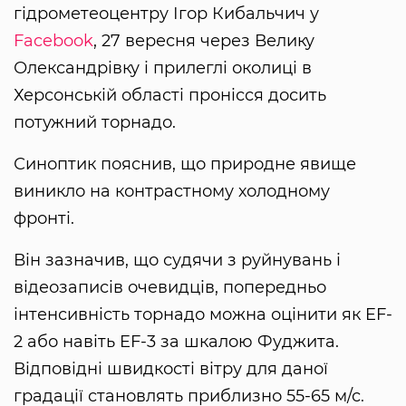
гідрометеоцентру Ігор Кибальчич у
Facebook
, 27 вересня через Велику
Олександрівку і прилеглі околиці в
Херсонській області пронісся досить
потужний торнадо.
Синоптик пояснив, що природне явище
виникло на контрастному холодному
фронті.
Він зазначив, що судячи з руйнувань і
відеозаписів очевидців, попередньо
інтенсивність торнадо можна оцінити як EF-
2 або навіть EF-3 за шкалою Фуджита.
Відповідні швидкості вітру для даної
градації становлять приблизно 55-65 м/с.