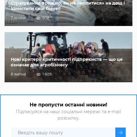
Страхування врожаю, як не «молитися» на дощ і
захистити свій бізнес
7 липня
508
Нові критерії критичності підприємств — що це
означає для агробізнесу
8 липня
1 609
Не пропусти останні новини!
Підписуйся на наші соціальні мережі та e-mail
розсилку.