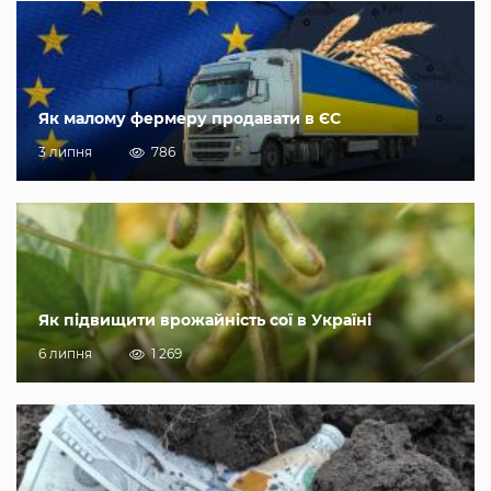
Як малому фермеру продавати в ЄС
3 липня
786
Як підвищити врожайність сої в Україні
6 липня
1 269