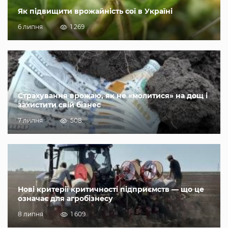
Як підвищити врожайність сої в Україні
6 липня
1 269
Страхування врожаю, як не «молитися» на дощ і
захистити свій бізнес
7 липня
508
Нові критерії критичності підприємств — що це
означає для агробізнесу
8 липня
1 609