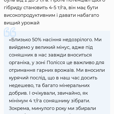
була від 2 до 3 т/га. Проте потенціал цього
гібриду становить 4-5 т/га, він має бути
високопродуктивним і давати набагато
вищий урожай
«Близько 50% насіння недозрілого. Ми
вийдемо у великий мінус, адже під
соняшник в нас завжди вноситься
органіка, у зоні Полісся це важливо для
отримання гарних врожаїв. Ми вносили
курячий послід, що в наш час досить
недешево, та багато мінеральних
добрив. І очікували, звичайно, як
мінімум 4 т/га соняшнику зібрати.
Зокрема, минулого року ми збирали