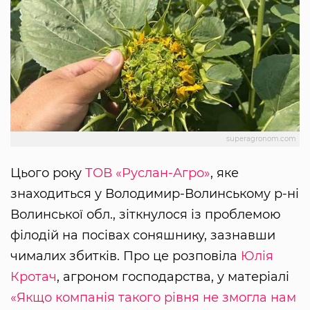
superagronom.com
Цього року
ТОВ «Руслан-Агро»
, яке
знаходиться у Володимир-Волинському р-ні
Волинської обл., зіткнулося із проблемою
філодій на посівах соняшнику, зазнавши
чималих збитків. Про це розповіла
Юлія
Кротач
, агроном господарства, у матеріалі
«Якщо компанія такого рівня не змогла нам