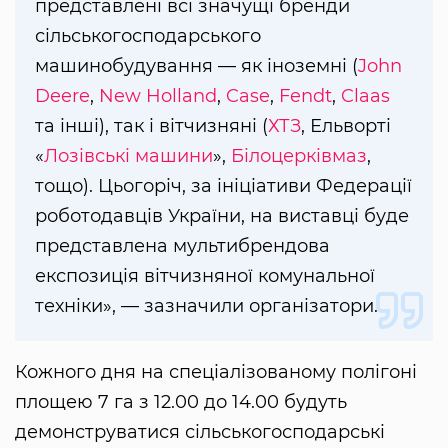
представлені всі значущі бренди
сільськогосподарського
машинобудування — як іноземні (
John
Deere
,
New Holland
,
Case
,
Fendt
,
Claas
та інші), так і вітчизняні (
ХТЗ
, Ельворті
«
Лозівські машини
»,
Білоцерківмаз
,
тощо). Цьогоріч, за ініціативи Федерації
роботодавців України, на виставці буде
представлена мультибрендова
експозиція вітчизняної комунальної
техніки», — зазначили організатори.
Кожного дня на спеціалізованому полігоні
площею 7 га з 12.00 до 14.00 будуть
демонструватися сільськогосподарські