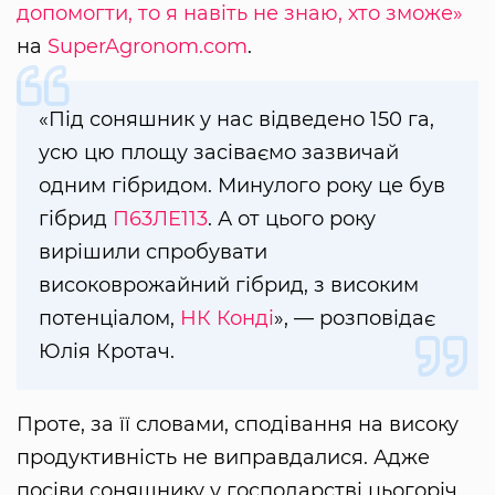
допомогти, то я навіть не знаю, хто зможе»
на
SuperAgronom.com
.
«Під соняшник у нас відведено 150 га,
усю цю площу засіваємо зазвичай
одним гібридом. Минулого року це був
гібрид
П63ЛЕ113
. А от цього року
вирішили спробувати
високоврожайний гібрид, з високим
потенціалом,
НК Конді
», — розповідає
Юлія Кротач.
Проте, за її словами, сподівання на високу
продуктивність не виправдалися. Адже
посіви соняшнику у господарстві цьогоріч