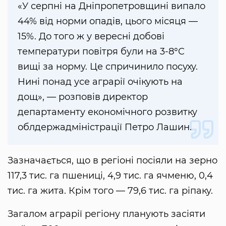
«У серпні на Дніпропетровщині випало
44% від норми опадів, цього місяця —
15%. До того ж у вересні добові
температури повітря були на 3-8°C
вищі за норму. Це спричинило посуху.
Нині понад усе аграрії очікують на
дощ», — розповів директор
департаменту економічного розвитку
облдержадміністрації Петро Лашин.
Зазначається, що в регіоні посіяли на зерно
117,3 тис. га пшениці, 4,9 тис. га ячменю, 0,4
тис. га жита. Крім того — 79,6 тис. га ріпаку.
Загалом аграрії регіону планують засіяти