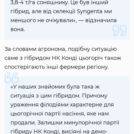
3,8-4 т/га соняшнику. Це був інший
гібрид, але від селекції Syngenta ми
меншого не очікували», — відзначила
вона.
За словами агронома, подібну ситуацію
саме з гібридом НК Конді цьогоріч також
спостерігають інші фермери регіону.
«У наших знайомих була така ж
ситуація з цим гібридом. Причому
ураження філодіями характерне для
цьогорічної партії насіння, яке нам
продали. Залишки минулорічної партії
гібриду НК Конді, висіяні на демо-