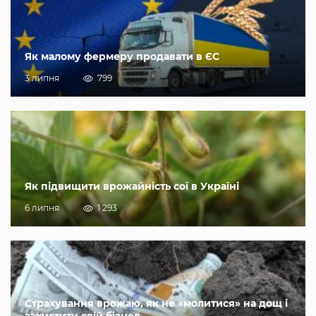
Як малому фермеру продавати в ЄС
3 липня
799
Як підвищити врожайність сої в Україні
6 липня
1 293
Страхування врожаю, як не «молитися» на дощ і