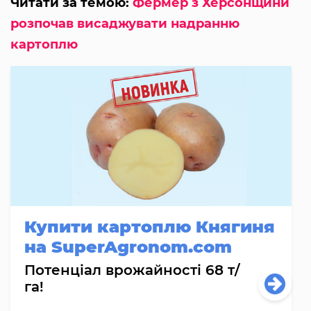
Читати за темою:
Фермер з Херсонщини
розпочав висаджувати надранню
картоплю
Купити картоплю Княгиня
на SuperAgronom.com
Потенціал врожайності 68 т/
га!