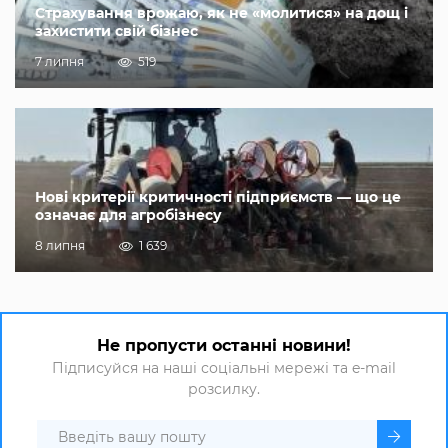
Страхування врожаю, як не «молитися» на дощ і
захистити свій бізнес
7 липня
519
Нові критерії критичності підприємств — що це
означає для агробізнесу
8 липня
1 639
Не пропусти останні новини!
Підписуйся на наші соціальні мережі та e-mail
розсилку.