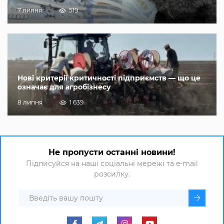
7 липня
519
Нові критерії критичності підприємств — що це
означає для агробізнесу
8 липня
1 639
Не пропусти останні новини!
Підписуйся на наші соціальні мережі та e-mail
розсилку.