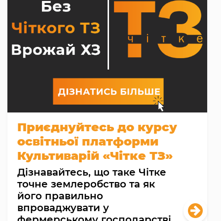
Приєднуйтесь до курсу
освітньої платформи
Культиварій «Чітке ТЗ»
Дізнавайтесь, що таке Чітке
точне землеробство та як
його правильно
впроваджувати у
фермерському господарстві