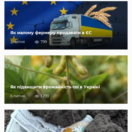
Як малому фермеру продавати в ЄС
3 липня
799
Як підвищити врожайність сої в Україні
6 липня
1 293