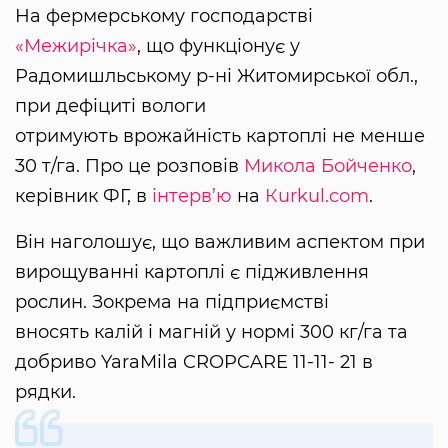
На фермерському господарстві
«Межирічка»
, що функціонує у
Радомишльському р-ні Житомирської обл.,
при дефіциті вологи
отримують врожайність картоплі не менше
30 т/га. Про це розповів
Микола Бойченко
,
керівник ФГ, в
інтерв’ю
на
Кurkul.com
.
Він наголошує, що важливим аспектом при
вирощуванні картоплі є підживлення
рослин. Зокрема на підприємстві
вносять калій і магній у нормі 300 кг/га та
добриво YaraMila CROPCARE 11-11- 21 в
рядки.