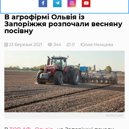
В агрофірмі Ольвія із
Запоріжжя розпочали весняну
посівну
23 березня 2021
344
0
Юлия Немцева
Kurkul.com