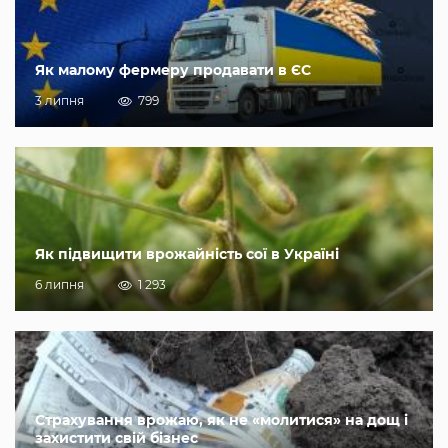
Як малому фермеру продавати в ЄС
3 липня
799
Як підвищити врожайність сої в Україні
6 липня
1 293
Страхування врожаю, як не «молитися» на дощ і
захистити свій бізнес