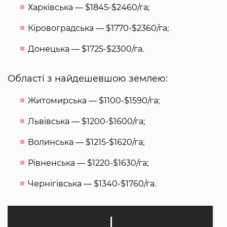
Харківська — $1845-$2460/га;
Кіровоградська — $1770-$2360/га;
Донецька — $1725-$2300/га.
Області з найдешевшою землею:
Житомирська — $1100-$1590/га;
Львівська — $1200-$1600/га;
Волинська — $1215-$1620/га;
Рівненська — $1220-$1630/га;
Чернігівська — $1340-$1760/га.