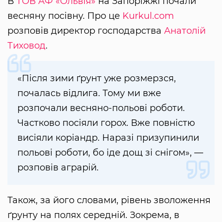
В
ТОВ АФ «Ольвія»
на Запоріжжі почали
весняну посівну. Про це
Kurkul.com
розповів директор господарства
Анатолій
Тиховод
.
«Після зими ґрунт уже розмерзся,
почалась відлига. Тому ми вже
розпочали весняно-польові роботи.
Частково посіяли горох. Вже повністю
висіяли коріандр. Наразі призупинили
польові роботи, бо іде дощ зі снігом», —
розповів аграрій.
Також, за його словами, рівень зволоження
ґрунту на полях середній. Зокрема, в