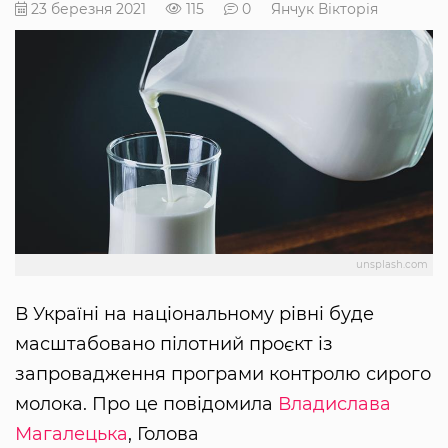
23 березня 2021
115
0
Янчук Вікторія
unsplash.com
В Україні на національному рівні буде
масштабовано пілотний проєкт із
запровадження програми контролю сирого
молока. Про це повідомила
Владислава
Магалецька
, Голова