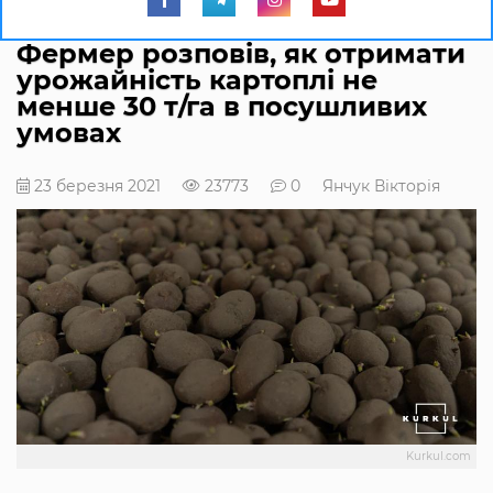
Фермер розповів, як отримати
урожайність картоплі не
менше 30 т/га в посушливих
умовах
23 березня 2021
23773
0
Янчук Вікторія
Kurkul.com