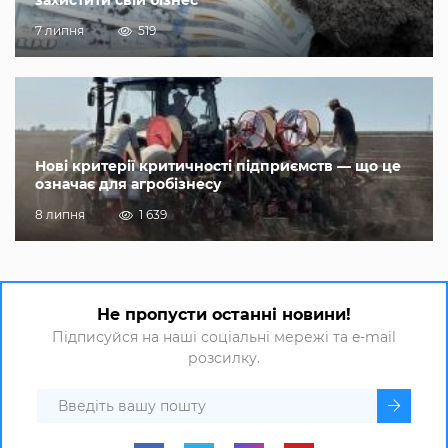
захистити свій бізнес
7 липня
519
Нові критерії критичності підприємств — що це
означає для агробізнесу
8 липня
1 639
Не пропусти останні новини!
Підписуйся на наші соціальні мережі та e-mail
розсилку.