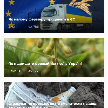
Як малому фермеру продавати в ЄС
3 липня
786
Як підвищити врожайність сої в Україні
6 липня
1 271
Страхування врожаю, як не «молитися» на дощ і