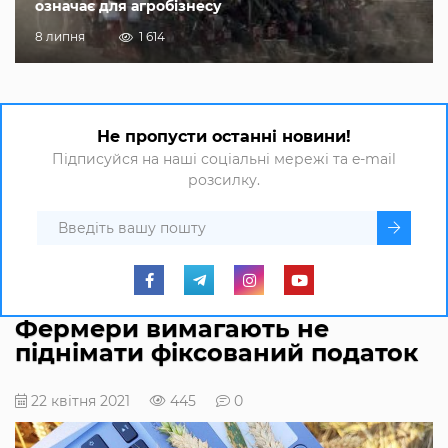
означає для агробізнесу
8 липня
1 614
Не пропусти останні новини!
Підписуйся на наші соціальні мережі та e-mail
розсилку.
Фермери вимагають не
піднімати фіксований податок
22 квітня 2021
445
0