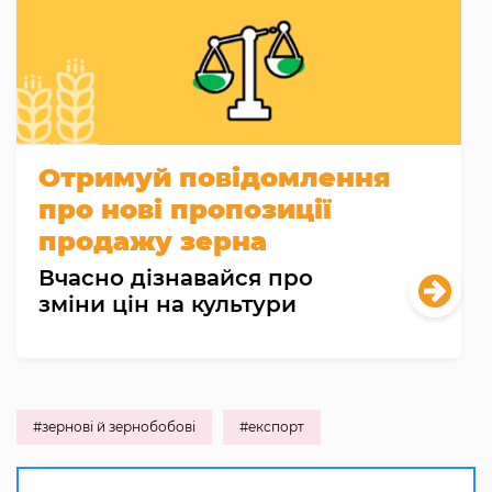
Отримуй повідомлення
про нові пропозиції
продажу зерна
Вчасно дізнавайся про
зміни цін на культури
#зернові й зернобобові
#експорт