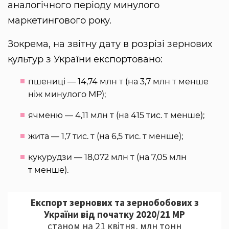
аналогічного періоду минулого
маркетингового року.
Зокрема, на звітну дату в розрізі зернових
культур з України експортовано:
пшениці — 14,74 млн т (на 3,7 млн т менше
ніж минулого МР);
ячменю — 4,11 млн т (на 415 тис. т менше);
жита — 1,7 тис. т (на 6,5 тис. т менше);
кукурудзи — 18,072 млн т (на 7,05 млн
т менше).