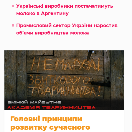
Українські виробники постачатимуть
молоко в Аргентину
Промисловий сектор України наростив
об’єми виробництва молока
Головні принципи
розвитку сучасного