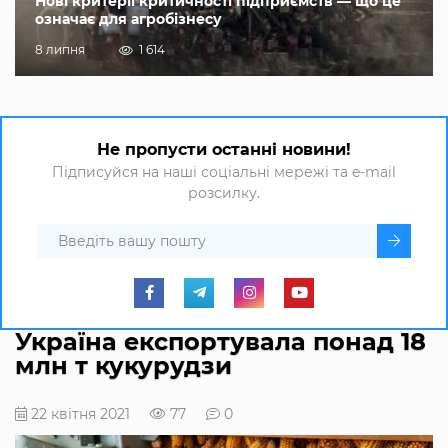
Нові критерії критичності підприємств — що це
означає для агробізнесу
8 липня
1 614
Не пропусти останні новини!
Підписуйся на наші соціальні мережі та e-mail
розсилку.
Україна експортувала понад 18
млн т кукурудзи
22 квітня 2021
77
0