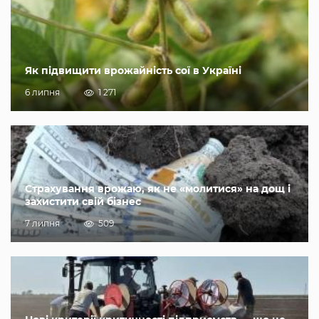
Як підвищити врожайність сої в Україні
6 липня
1 271
Страхування врожаю, як не «молитися» на дощ і
захистити свій бізнес
7 липня
509