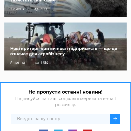
захистити свій бізнес
7 липня
509
Нові критерії критичності підприємств — що це
означає для агробізнесу
8 липня
1 614
Не пропусти останні новини!
Підписуйся на наші соціальні мережі та e-mail
розсилку.