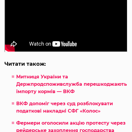
Читати також:
Митниця України та
Держпродспоживслужба перешкоджають
імпорту кормів — ВКФ
ВКФ допоміг через суд розблокувати
податкові накладні СФГ «Колос»
Фермери оголосили акцію протесту через
рейдерське захоплення господарства