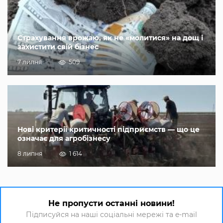
Страхування врожаю, як не «молитися» на дощ і
захистити свій бізнес
7 липня
509
Нові критерії критичності підприємств — що це
означає для агробізнесу
8 липня
1 614
Не пропусти останні новини!
Підписуйся на наші соціальні мережі та e-mail