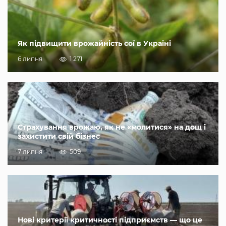
Як підвищити врожайність сої в Україні
6 липня
1 271
Страхування врожаю, як не «молитися» на дощ і
захистити свій бізнес
7 липня
509
Нові критерії критичності підприємств — що це