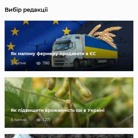
Вибір редакції
Як малому фермеру продавати в ЄС
3 липня
786
Як підвищити врожайність сої в Україні
6 липня
1 271