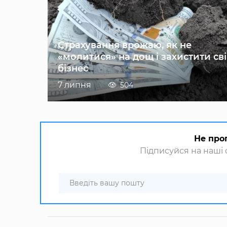
Страхування врожаю, як не
«молитися» на дощ і захистити св
бізнес
7 липня
504
Не про
Підписуйся на наші с