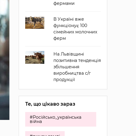
фермами
В Україні вже
функціонує 100
сімейних молочних
ферм
На Львівщині
позитивна тенденція
збільшення
виробництва с/г
продукції
Те, що цікаво зараз
#Російсько_українська
війна