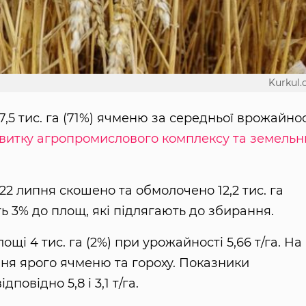
Kurkul
5 тис. га (71%) ячменю за середньої врожайнос
витку агропромислового комплексу та земельн
2 липня скошено та обмолочено 12,2 тис. га
ь 3% до площ, які підлягають до збирання.
щі 4 тис. га (2%) при урожайності 5,66 т/га. На
ня ярого ячменю та гороху. Показники
повідно 5,8 і 3,1 т/га.