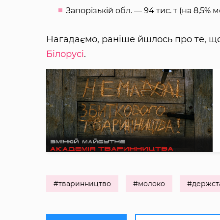
Запорізькій обл. — 94 тис. т (на 8,5% 
Нагадаємо, раніше йшлось про те, щ
Білорусі
.
#тваринництво
#молоко
#держст