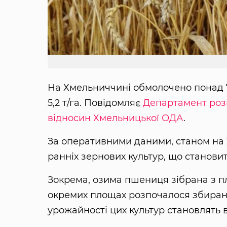
На Хмельниччині обмолочено понад 7,
5,2 т/га. Повідомляє
Департамент роз
відносин Хмельницької ОДА
.
За оперативними даними, станом на 2
ранніх зернових культур, що становит
Зокрема, озима пшениця зібрана з пло
окремих площах розпочалося збиран
урожайності цих культур становлять від