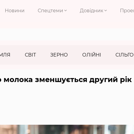
Новини
Спецтеми
Довідник
Прое
МЛЯ
СВІТ
ЗЕРНО
ОЛІЙНІ
СІЛЬГО
 молока зменшується другий рік