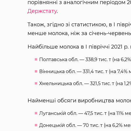
порівнянні з аналогічним періодом 2
Держстату
.
Також, згідно зі статистикою, в І півр
менше молока, ніж за січень-червень 
Найбільше молока в І півріччі 2021 р.
Полтавська обл. — 338,9 тис. т (на 6,
Вінницька обл. — 331,4 тис. т (на 7,4%
Хмельницька обл. — 321,5 тис. т (на 1,2
Найменші обсяги виробництва молока 
Луганській обл. — 47,5 тис. т (на 11% 
Донецькій обл. — 70 тис. т (на 6,2% м