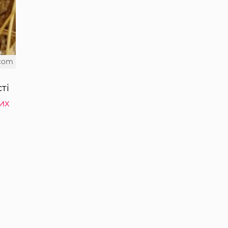
.com
ті
их