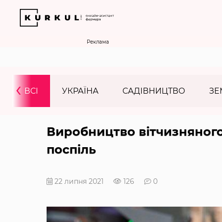
Реклама
‹
ВСІ
УКРАЇНА
САДІВНИЦТВО
ЗЕ
Виробництво вітчизняного
поспіль
22 липня 2021
126
0