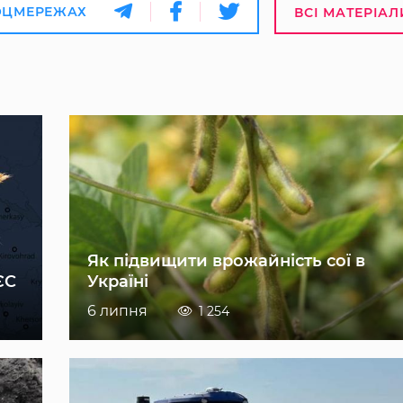
ОЦМЕРЕЖАХ
ВСІ МАТЕРІАЛ
Як підвищити врожайність сої в
ЄС
Україні
6 липня
1 254