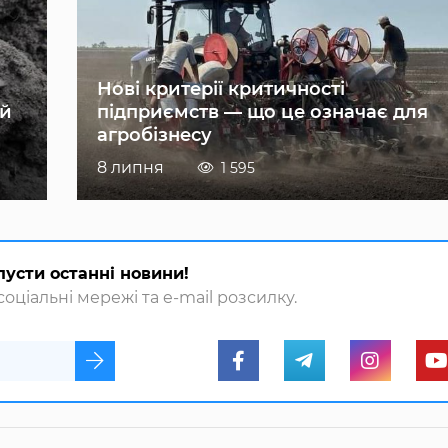
Нові критерії критичності
ій
підприємств — що це означає для
агробізнесу
8 липня
1 595
пусти останні новини!
оціальні мережі та e-mail розсилку.