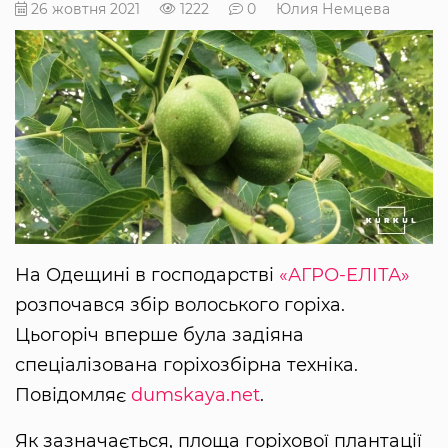
26 жовтня 2021
1222
0
Юлия Немцева
На Одещині в господарстві
«АГРО-ЕЛІТА»
розпочався збір волоського горіха.
Цьогоріч вперше була задіяна
спеціалізована горіхозбірна техніка.
Повідомляє
dumskaya.net
.
Як зазначається, площа горіхової плантації