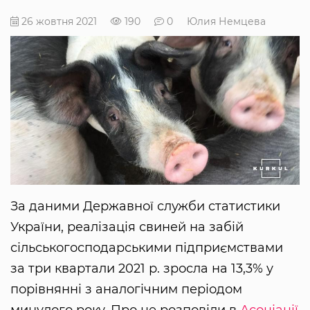
26 жовтня 2021
190
0
Юлия Немцева
За даними Державної служби статистики
України, реалізація свиней на забій
сільськогосподарськими підприємствами
за три квартали 2021 р. зросла на 13,3% у
порівнянні з аналогічним періодом
минулого року. Про це розповіли в
Асоціації