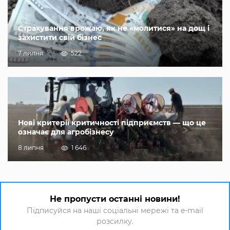
Страхування врожаю, як не «молитися» на дощ і
захистити свій бізнес
7 липня
522
Нові критерії критичності підприємств — що це
означає для агробізнесу
8 липня
1 646
Не пропусти останні новини!
Підписуйся на наші соціальні мережі та e-mail
розсилку.