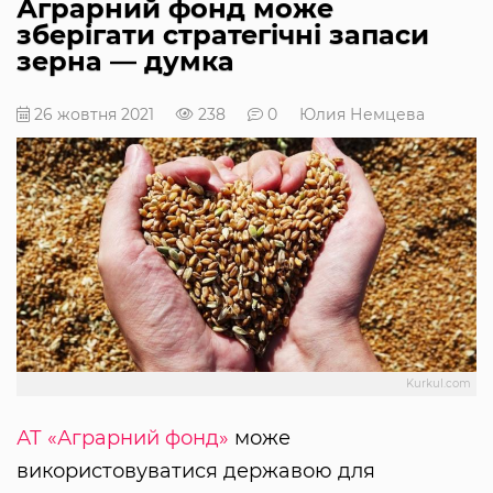
Аграрний фонд може
зберігати стратегічні запаси
зерна — думка
26 жовтня 2021
238
0
Юлия Немцева
Kurkul.com
АТ «Аграрний фонд»
може
використовуватися державою для