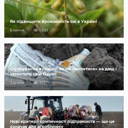
Як підвищити врожайність сої в Україні
6 липня
1 300
Страхування врожаю, як не «молитися» на дощ і
захистити свій бізнес
7 липня
522
Нові критерії критичності підприємств — що це
означає для агробізнесу