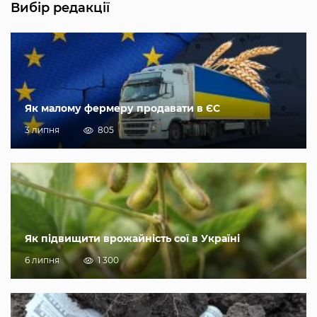
Вибір редакції
Як малому фермеру продавати в ЄС
3 липня
805
Як підвищити врожайність сої в Україні
6 липня
1 300