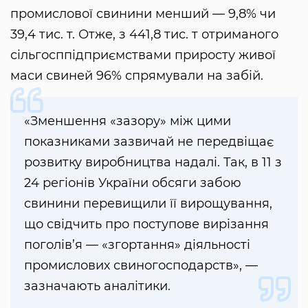
промислової свинини менший — 9,8% чи
39,4 тис. т. Отже, з 441,8 тис. т отриманого
сільгосппідприємствами приросту живої
маси свиней 96% спрямували на забій.
«Зменшення «зазору» між цими
показниками зазвичай не передвіщає
розвитку виробництва надалі. Так, в 11 з
24 регіонів України обсяги забою
свинини перевищили її вирощування,
що свідчить про поступове вирізання
поголів’я — «згортання» діяльності
промислових свиногосподарств», —
зазначають аналітики.