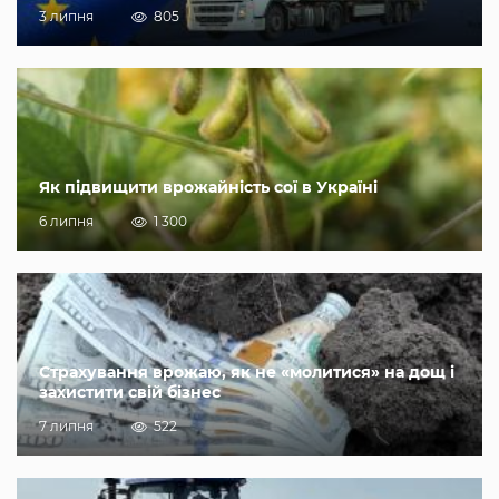
3 липня
805
Як підвищити врожайність сої в Україні
6 липня
1 300
Страхування врожаю, як не «молитися» на дощ і
захистити свій бізнес
7 липня
522