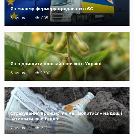
Як малому фермеру продавати в ЄС
3 липня
805
Як підвищити врожайність сої в Україні
6 липня
1 300
Страхування врожаю, як не «молитися» на дощ і
захистити свій бізнес
7 липня
522