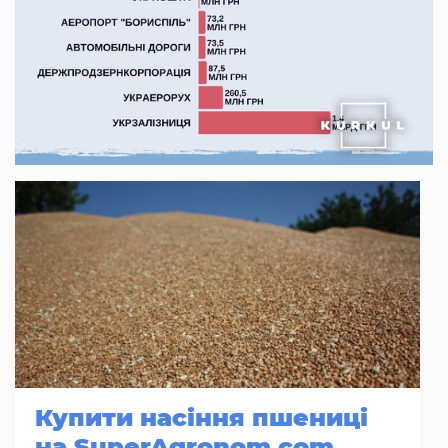
Купити насіння пшениці
на SuperAgronom.com