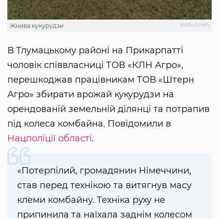
Kurkul.com
Жнива кукурудзи
В Тлумацькому районі на Прикарпатті
чоловік співвласниці ТОВ «КЛН Агро»,
перешкоджав працівникам ТОВ «Штерн
Агро» збирати врожай кукурудзи на
орендованій земельній ділянці та потрапив
під колеса комбайна. Повідомили в
Нацполіції області
.
«Потерпілий, громадянин Німеччини,
став перед технікою та витягнув масу
клеми комбайну. Техніка руху не
припинила та наїхала заднім колесом