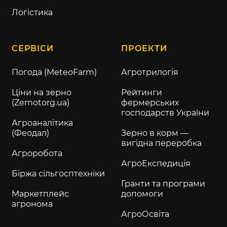
Логістика
СЕРВІСИ
ПРОЕКТИ
Погода (MeteoFarm)
Агротрилогія
Ціни на зерно
Рейтинги
(Zernotorg.ua)
фермерських
господарств України
Агроаналітика
(Феодал)
Зерно в корм —
вигідна переробка
Агроробота
АгроЕкспедиція
Біржа сільгосптехніки
Гранти та програми
Маркетплейс
допомоги
агронома
АгроОсвіта