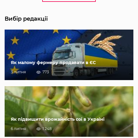
Вибір редакції
Як малому фермеру продавати в ЄС
3 липня
773
Як підвищити врожайність сої в Україні
6 липня
1 248