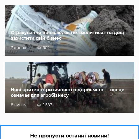
Страхування врожаю, як не «молитися» на дощ і
захистити свій бізнес
7 липня
502
Нові критерії критичності підприємств — що це
означає для агробізнесу
8 липня
1 587
Не пропусти останні новини!