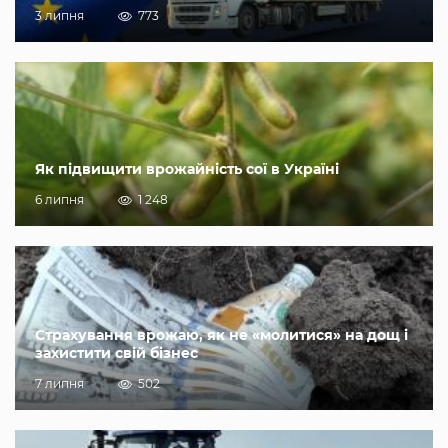
3 липня
773
Як підвищити врожайність сої в Україні
6 липня
1 248
Страхування врожаю, як не «молитися» на дощ і
захистити свій бізнес
7 липня
502