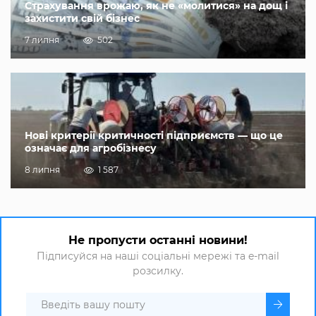
Страхування врожаю, як не «молитися» на дощ і
захистити свій бізнес
7 липня
502
Нові критерії критичності підприємств — що це
означає для агробізнесу
8 липня
1 587
Не пропусти останні новини!
Підписуйся на наші соціальні мережі та e-mail
розсилку.