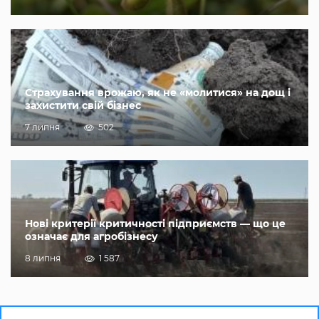
Страхування врожаю, як не «молитися» на дощ і
захистити свій бізнес
7 липня
502
Нові критерії критичності підприємств — що це
означає для агробізнесу
8 липня
1 587