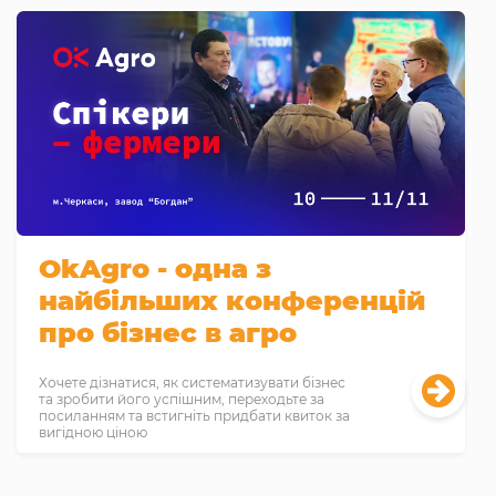
OkAgro - одна з
найбільших конференцій
про бізнес в агро
Хочете дізнатися, як систематизувати бізнес
та зробити його успішним, переходьте за
посиланням та встигніть придбати квиток за
вигідною ціною