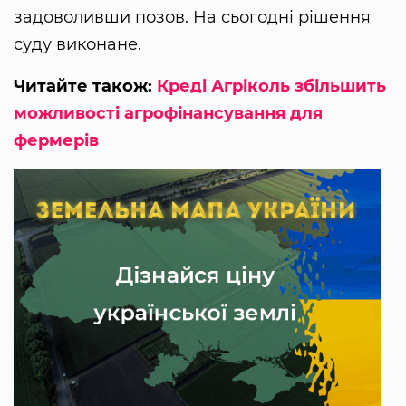
задоволивши позов. На сьогодні рішення
суду виконане.
Читайте також:
Креді Агріколь збільшить
можливості агрофінансування для
фермерів