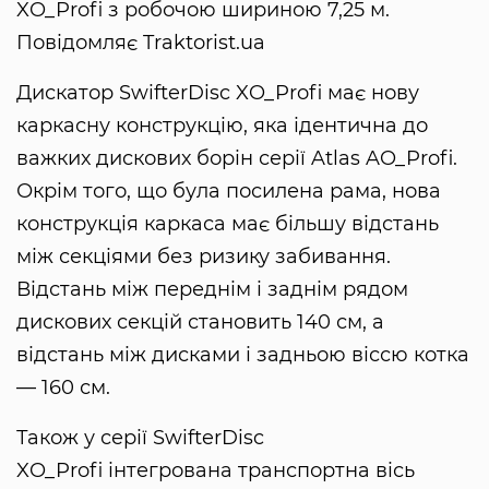
XO_Profi з робочою шириною 7,25 м.
Повідомляє Traktorist.ua
Дискатор SwifterDisc XO_Profi має нову
каркасну конструкцію, яка ідентична до
важких дискових борін серії Atlas AO_Profi.
Окрім того, що була посилена рама, нова
конструкція каркаса має більшу відстань
між секціями без ризику забивання.
Відстань між переднім і заднім рядом
дискових секцій становить 140 см, а
відстань між дисками і задньою віссю котка
— 160 см.
Також у серії SwifterDisc
XO_Profi інтегрована транспортна вісь