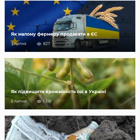
Як малому фермеру продавати в ЄС
3 липня
827
Як підвищити врожайність сої в Україні
6 липня
1 318