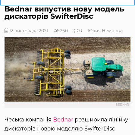
Bednar випустив нову модель
дискаторів SwifterDisc
12 листопада 2021
260
0
Юлия Немцева
BEDNAR
Чеська компанія
Bednar
розширила лінійку
дискаторів новою моделлю SwifterDisc