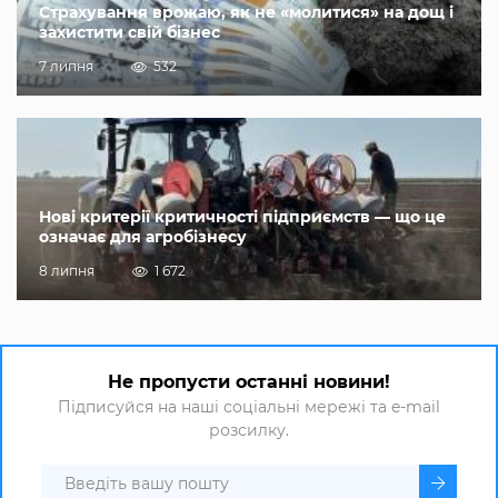
Страхування врожаю, як не «молитися» на дощ і
захистити свій бізнес
7 липня
532
Нові критерії критичності підприємств — що це
означає для агробізнесу
8 липня
1 672
Не пропусти останні новини!
Підписуйся на наші соціальні мережі та e-mail
розсилку.