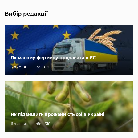
Вибір редакції
Як малому фермеру продавати в ЄС
3 липня
827
Як підвищити врожайність сої в Україні
6 липня
1 318