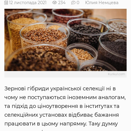
12 листопада 2021
234
0
Юлия Немцева
Kurkul.com
Зернові гібриди української селекції ні в
чому не поступаються іноземним аналогам,
та підхід до ціноутворення в інститутах та
селекційних установах відбиває бажання
працювати в цьому напрямку. Таку думку