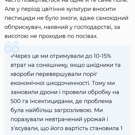
часто повертається на одне й те саме поле.
Але у період цвітіння культури вносити
пестициди не було змоги, адже самохідний
обприскувач, наявний у господарстві, за
висотою не проходив по посівах.
«Через це ми отримували до 10-15%
втрат на соняшнику, якщо шкідники та
хвороби перевершували поріг
економічної шкодочинності. Тому ми
замовили дрони і провели обробку на
500 га інсектицидами, де проблема
була найбільш загрозливою. Ми
порахували невтрачений урожай і
з’ясували, що його вартість становила 1