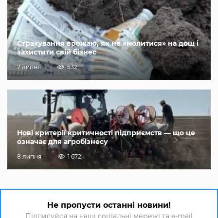
Страхування врожаю, як не «молитися» на дощ і
захистити свій бізнес
7 липня
532
Нові критерії критичності підприємств — що це
означає для агробізнесу
8 липня
1 672
Не пропусти останні новини!
Підписуйся на наші соціальні мережі та e-mail