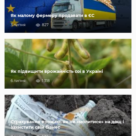
Як малому фермеру продавати в ЄС
3 липня
827
Як підвищити врожайність сої в Україні
6 липня
1 318
Страхування врожаю, як не «молитися» на дощ і
захистити свій бізнес