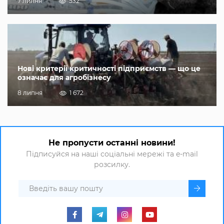
7 липня
532
Нові критерії критичності підприємств — що це
означає для агробізнесу
8 липня
1 672
Не пропусти останні новини!
Підписуйся на наші соціальні мережі та e-mail
розсилку.