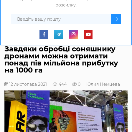
розсилку.
Завдяки обробці соняшнику
дронами можна отримати
понад пів мільйона прибутку
на 1000 га
12 листопада 2021
444
0
Юлия Немцева