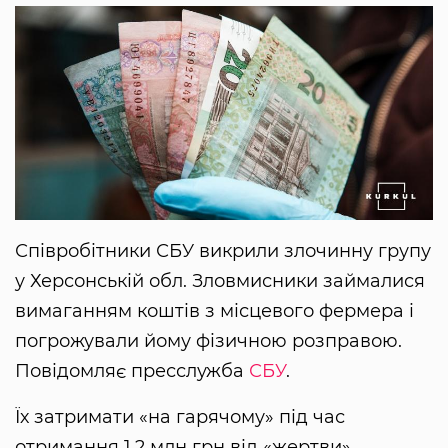
Співробітники СБУ викрили злочинну групу
у Херсонській обл. Зловмисники займалися
вимаганням коштів з місцевого фермера і
погрожували йому фізичною розправою.
Повідомляє пресслужба
СБУ
.
Їх затримати «на гарячому» під час
отримання 1,2 млн грн від «жертви».