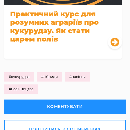
Практичний курс для
розумних аграріїв про
кукурудзу. Як стати
царем полів
#кукурудза
#гібриди
#насіння
#насінництво
КОМЕНТУВАТИ
ПОДІЛИТИСЯ В СОЦМЕРЕЖАХ