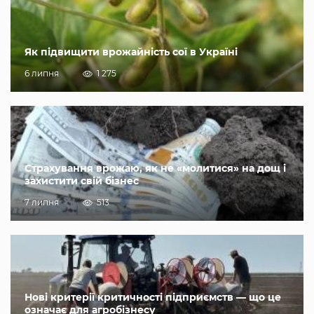
Як підвищити врожайність сої в Україні
6 липня
1 275
Страхування врожаю, як не «молитися» на дощ і
захистити свій бізнес
7 липня
513
Нові критерії критичності підприємств — що це
означає для агробізнесу