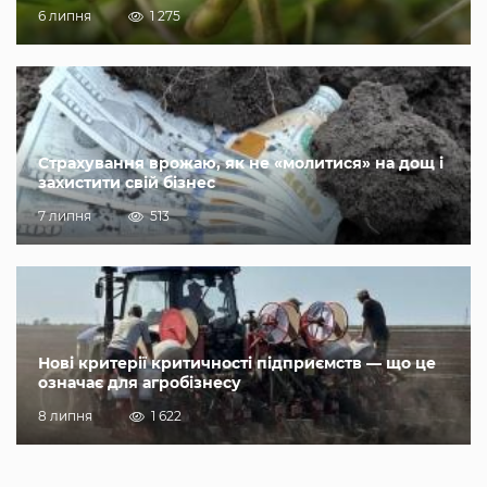
6 липня
1 275
Страхування врожаю, як не «молитися» на дощ і
захистити свій бізнес
7 липня
513
Нові критерії критичності підприємств — що це
означає для агробізнесу
8 липня
1 622