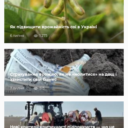
Як підвищити врожайність сої в Україні
6 липня
1 275
Страхування врожаю, як не «молитися» на дощ і
захистити свій бізнес
7 липня
513
Нові критерії критичності підприємств — що це