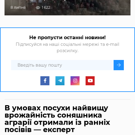
8 липня
1 622
Не пропусти останні новини!
Підписуйся на наші соціальні мережі та e-mail
розсилку.
В умовах посухи найвищу
врожайність соняшника
аграрії отримали із ранніх
посівів — експерт