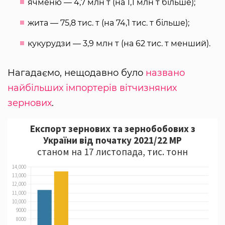
ячменю — 4,7 млн т (на 1,1 млн т більше);
жита — 75,8 тис. т (на 74,1 тис. т більше);
кукурудзи — 3,9 млн т (на 62 тис. т менший).
Нагадаємо, нещодавно було
названо
найбільших імпортерів вітчизняних
зернових
.