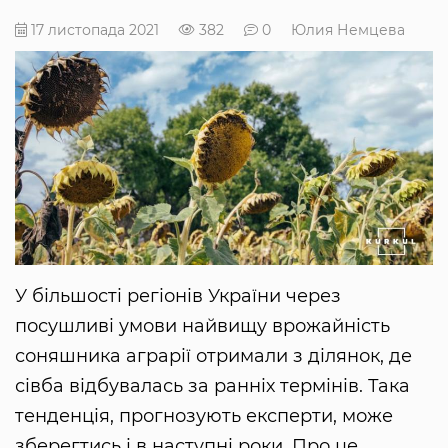
17 листопада 2021
382
0
Юлия Немцева
У більшості регіонів України через
посушливі умови найвищу врожайність
соняшника аграрії отримали з ділянок, де
сівба відбувалась за ранніх термінів. Така
тенденція, прогнозують експерти, може
зберегтись і в наступні роки. Про це