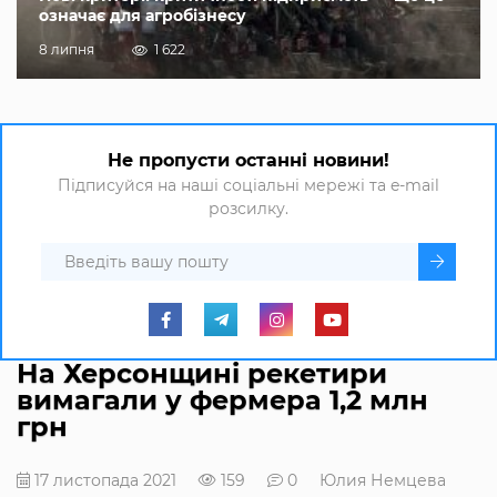
означає для агробізнесу
8 липня
1 622
Не пропусти останні новини!
Підписуйся на наші соціальні мережі та e-mail
розсилку.
На Херсонщині рекетири
вимагали у фермера 1,2 млн
грн
17 листопада 2021
159
0
Юлия Немцева