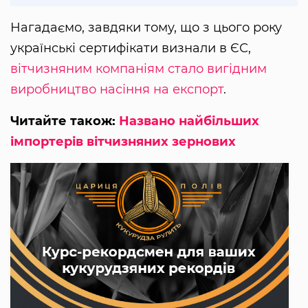
Нагадаємо, завдяки тому, що з цього року
українські сертифікати визнали в ЄС,
вітчизняним компаніям стало вигідним
виробництво насіння на експорт
.
Читайте також:
Названо найбільших
імпортерів вітчизняних зернових