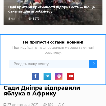
Нові критерії критичності підприємств — що це
означає для агробізнесу
8 липня
1 575
Не пропусти останні новини!
Підписуйся на наші соціальні мережі та e-mail
розсилку.
Сади Дніпра відправили
яблука в Африку
27 листопада 2021
164
0