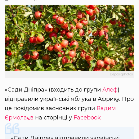
Depositphotos
«Сади Дніпра» (входить до групи
Алеф
)
відправили українські яблука в Африку. Про
це повідомив засновник групи
Вадим
Єрмолаєв
на сторінці у
Facebook
«Сади Дніпра» відправили українські