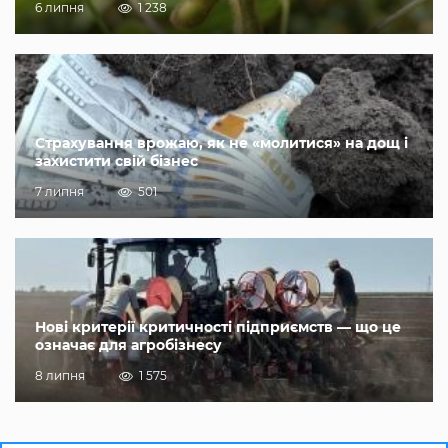
6 липня
1 238
Страхування врожаю, як не «молитися» на дощ і
захистити свій бізнес
7 липня
501
Нові критерії критичності підприємств — що це
означає для агробізнесу
8 липня
1 575