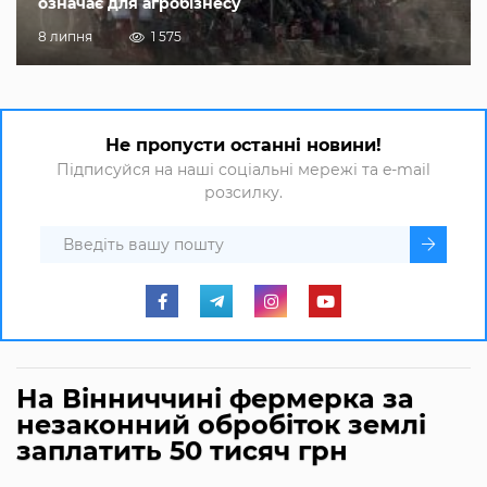
означає для агробізнесу
8 липня
1 575
Не пропусти останні новини!
Підписуйся на наші соціальні мережі та e-mail
розсилку.
На Вінниччині фермерка за
незаконний обробіток землі
заплатить 50 тисяч грн