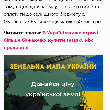
Тому відповідачка має звільнити поле та
сплатити до селищного бюджету с.
Мурованих Куриловець майже 50 тис. грн.
Читайте також:
В Україні майже втричі
більше бажаючих купити землю, ніж
продавців