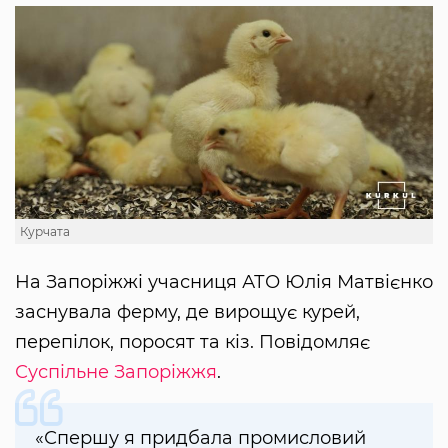
Курчата
На Запоріжжі учасниця АТО Юлія Матвієнко
заснувала ферму, де вирощує курей,
перепілок, поросят та кіз. Повідомляє
Суспільне Запоріжжя
.
«Спершу я придбала промисловий