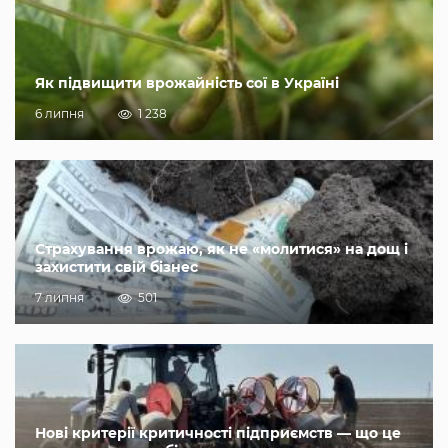
Як підвищити врожайність сої в Україні
6 липня
1 238
Страхування врожаю, як не «молитися» на дощ і
захистити свій бізнес
7 липня
501
Нові критерії критичності підприємств — що це