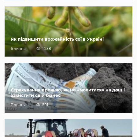
Як підвищити врожайність сої в Україні
6 липня
1 238
Страхування врожаю, як не «молитися» на дощ і
захистити свій бізнес
7 липня
501