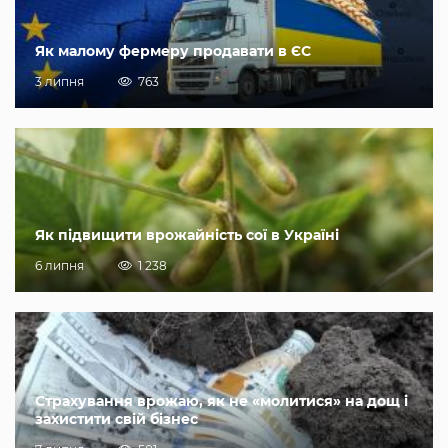
Як малому фермеру продавати в ЄС
3 липня
763
Як підвищити врожайність сої в Україні
6 липня
1 238
Страхування врожаю, як не «молитися» на дощ і
захистити свій бізнес