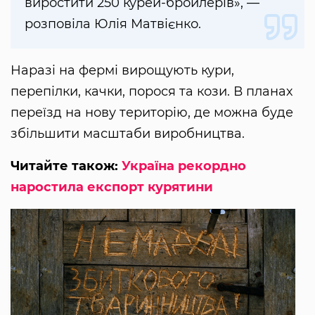
виростити 250 курей-бройлерів», —
розповіла Юлія Матвієнко.
Наразі на фермі вирощують кури,
перепілки, качки, порося та кози. В планах
переїзд на нову територію, де можна буде
збільшити масштаби виробництва.
Читайте також:
Україна рекордно
наростила експорт курятини