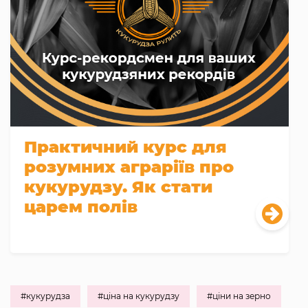
Практичний курс для
розумних аграріїв про
кукурудзу. Як стати
царем полів
#кукурудза
#ціна на кукурудзу
#ціни на зерно