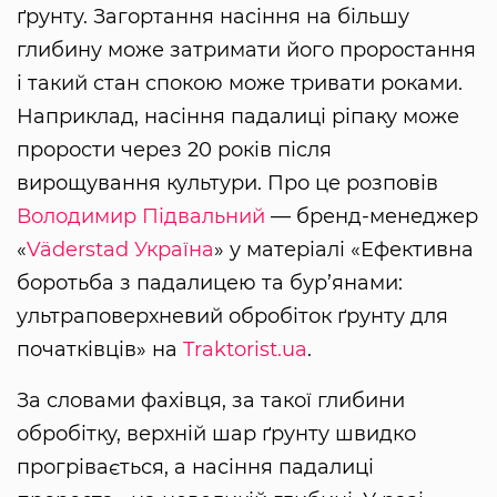
ґрунту. Загортання насіння на більшу
глибину може затримати його проростання
і такий стан спокою може тривати роками.
Наприклад, насіння падалиці ріпаку може
прорости через 20 років після
вирощування культури. Про це розповів
Володимир Підвальний
— бренд-менеджер
«
Väderstad Україна
» у матеріалі «Ефективна
боротьба з падалицею та бур’янами:
ультраповерхневий обробіток ґрунту для
початківців» на
Traktorist.ua
.
За словами фахівця, за такої глибини
обробітку, верхній шар ґрунту швидко
прогрівається, а насіння падалиці