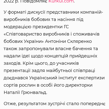
2022 р. Повідомляє
Kurkul.com
.
У форматі дискусії представники компаній-
виробників бобових та насіння під
модерацією президентки ГС
«Співтовариство виробників і споживачів
бобових України» Антоніни Скляренко
також запропонували власне бачення та
надали ідеї щодо концепцій прийдешніх
заходів. Крім цього, до учасників
презентації задля майбутньої співпраці
доєднався Український інститут експертизи
сортів рослин в особі його директорки
Наталії Грюнвальд.
Отже, результатом зустрічі стало попереднє