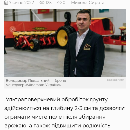
7 січня 2022
125
0
Микола Сирота
Kurkul.com
Володимир Підвальний — бренд-
менеджер «Väderstad Україна»
Ультраповерхневий обробіток ґрунту
здійснюється на глибину 2-3 см та дозволяє
отримати чисте поле після збирання
врожаю, а також підвищити родючість