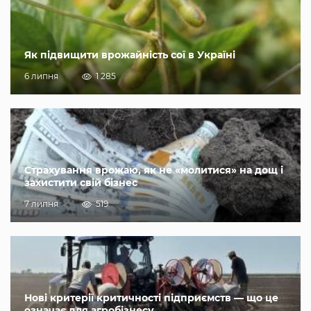
Як підвищити врожайність сої в Україні
6 липня
1 285
Страхування врожаю, як не «молитися» на дощ і
захистити свій бізнес
7 липня
519
Нові критерії критичності підприємств — що це
означає для агробізнесу