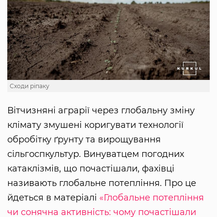
Сходи ріпаку
Вітчизняні аграрії через глобальну зміну
клімату змушені коригувати технології
обробітку ґрунту та вирощування
сільгоспкультур. Винуватцем погодних
катаклізмів, що почастішали, фахівці
називають глобальне потепління. Про це
йдеться в матеріалі
«Глобальне потепління
чи сонячна активність: чому почастішали