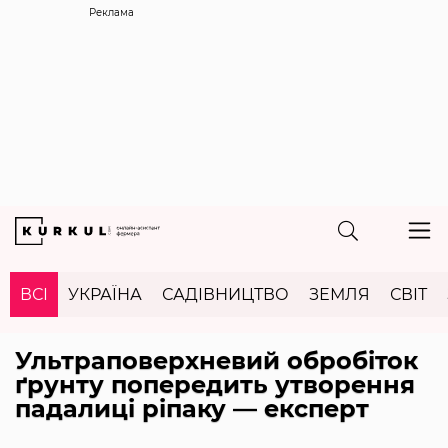
Реклама
ВСІ
УКРАЇНА
САДІВНИЦТВО
ЗЕМЛЯ
СВІТ
Ультраповерхневий обробіток
ґрунту попередить утворення
падалиці ріпаку — експерт