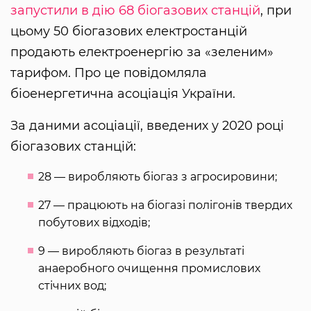
запустили в дію 68 біогазових станцій
, при
цьому 50 біогазових електростанцій
продають електроенергію за «зеленим»
тарифом. Про це повідомляла
біоенергетична асоціація України.
За даними асоціації, введених у 2020 році
біогазових станцій:
28 — виробляють біогаз з агросировини;
27 — працюють на біогазі полігонів твердих
побутових відходів;
9 — виробляють біогаз в результаті
анаеробного очищення промислових
стічних вод;