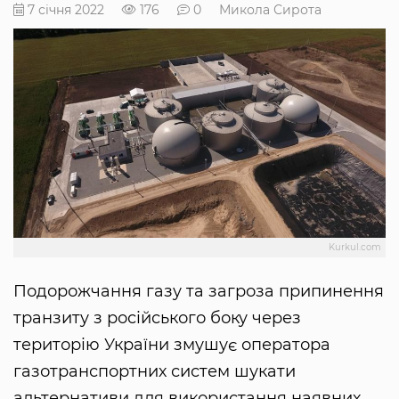
7 січня 2022
176
0
Микола Сирота
Kurkul.com
Подорожчання газу та загроза припинення
транзиту з російського боку через
територію України змушує оператора
газотранспортних систем шукати
альтернативи для використання наявних