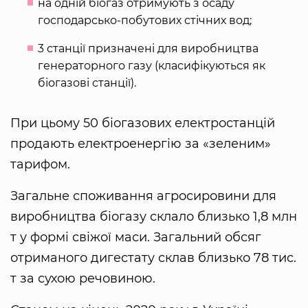
на одній біогаз отримують з осаду
господарсько-побутових стічних вод;
3 станції призначені для виробництва
генераторного газу (класифікуються як
біогазові станції).
При цьому 50 біогазових електростанцій
продають електроенергію за «зеленим»
тарифом.
Загальне споживання агросировини для
виробництва біогазу склало близько 1,8 млн
т у формі свіжої маси. Загальний обсяг
отриманого дигестату склав близько 78 тис.
т за сухою речовиною.