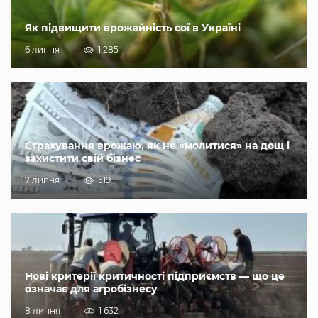
Як підвищити врожайність сої в Україні
6 липня
1 285
Страхування врожаю, як не «молитися» на дощ і
захистити свій бізнес
7 липня
519
Нові критерії критичності підприємств — що це
означає для агробізнесу
8 липня
1 632