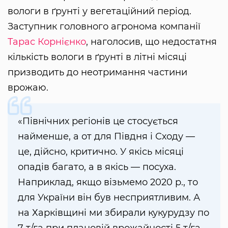
вологи в ґрунті у вегетаційний період.
Заступник головного агронома компанії
Тарас Корнієнко
, наголосив, що недостатня
кількість вологи в ґрунті в літні місяці
призводить до неотримання частини
врожаю.
«Північних регіонів це стосується
найменше, а от для Півдня і Сходу —
це, дійсно, критично. У якісь місяці
опадів багато, а в якісь — посуха.
Наприклад, якщо візьмемо 2020 р., то
для України він був несприятливим. А
на Харківщині ми збирали кукурудзу по
7 т/га при плановій врожайності 5 т/га.