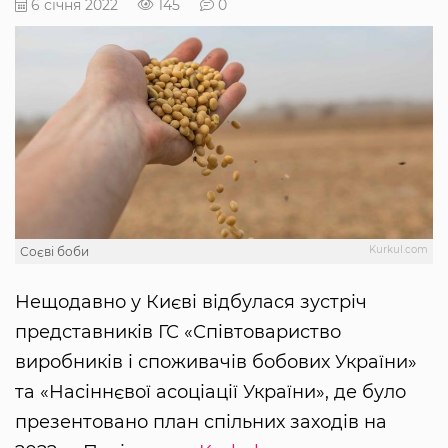
6 січня 2022
145
0
Kurkul.com
Соєві боби
Нещодавно у Києві відбулася зустріч
представників ГС «Співтовариство
виробників і споживачів бобових України»
та «Насіннєвої асоціації України», де було
презентовано план спільних заходів на