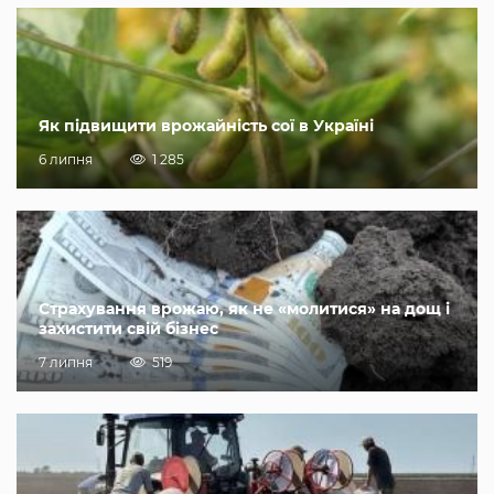
Як підвищити врожайність сої в Україні
6 липня
1 285
Страхування врожаю, як не «молитися» на дощ і
захистити свій бізнес
7 липня
519