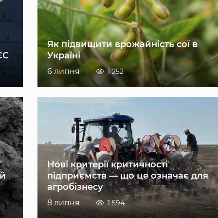
Як підвищити врожайність сої в
ЄС
Україні
6 липня
1 252
Нові критерії критичності
ій
підприємств — що це означає для
агробізнесу
8 липня
1 594