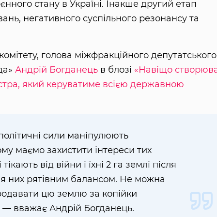
нного стану в Україні. Інакше другий етап
нь, негативного суспільного резонансу та
комітету, голова міжфракційного депутатського
да»
Андрій Богданець
в блозі
«Навіщо створюв
тра, який керуватиме всією державною
 політичні сили маніпулюють
му маємо захистити інтереси тих
 тікають від війни і їхні 2 га землі після
ля них рятівним балансом. Не можна
одавати цю землю за копійки
, — вважає Андрій Богданець.