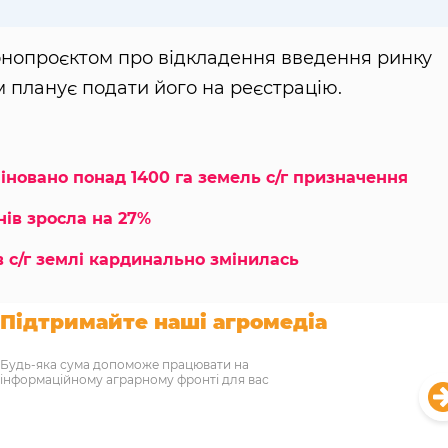
онопроєктом про відкладення введення ринку
 планує подати його на реєстрацію.
міновано понад 1400 га земель с/г призначення
нів зросла на 27%
в с/г землі кардинально змінилась
Підтримайте наші агромедіа
Будь-яка сума допоможе працювати на
інформаційному аграрному фронті для вас