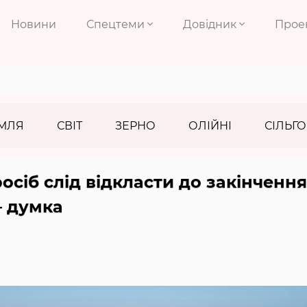
Новини
Спецтеми
Довідник
Прое
МЛЯ
СВІТ
ЗЕРНО
ОЛІЙНІ
СІЛЬГО
осіб слід відкласти до закінчення
— думка