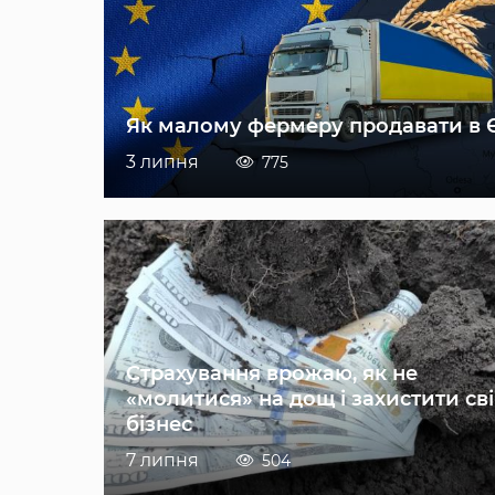
Як малому фермеру продавати в 
3 липня
775
Страхування врожаю, як не
«молитися» на дощ і захистити св
бізнес
7 липня
504