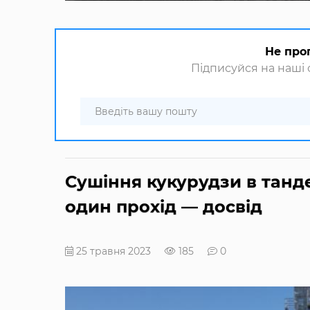
Не про
Підписуйся на наші с
Сушіння кукурудзи в танде
один прохід — досвід
25 травня 2023
185
0