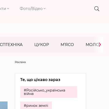
кти
Фото/Відео
›
СПТЕХНІКА
ЦУКОР
М’ЯСО
МОЛОКО
Реклама
Те, що цікаво зараз
#Російсько_українська
війна
#ринок землі