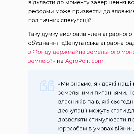
відкласти до моменту завершення воє
реформи може призвести до зловжива
політичних спекуляцій.
Таку думку висловив член аграрного 
об’єднання «Депутатська аграрна ра
з Фонду держмайна земельного монс
землею?»
на
AgroPolit.com
.
«Ми знаємо, як деякі наші
земельними питаннями. То
власників паїв, які сьогодні
деокупації можуть стати д
дозволяти стимулювати пр
юрособам в умовах війни»