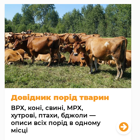
Довідник порід тварин
ВРХ, коні, свині, МРХ,
хутрові, птахи, бджоли —
описи всіх порід в одному
місці