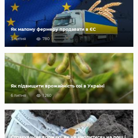
Як малому фермеру продавати в ЄС
3 липня
780
Як підвищити врожайність сої в Україні
6 липня
1 260
Страхування врожаю, як не «молитися» на дощ і