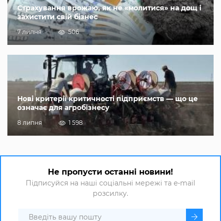
Страхування врожаю, як не «молитися» на дощ і
захистити свій бізнес
7 липня
506
Нові критерії критичності підприємств — що це
означає для агробізнесу
8 липня
1 598
Не пропусти останні новини!
Підписуйся на наші соціальні мережі та e-mail
розсилку.