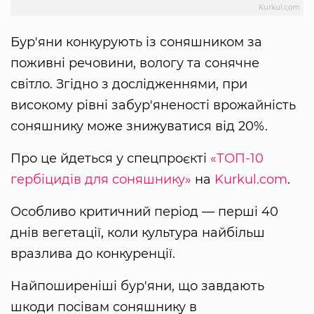
Kurkul.com
Бур'яни конкурують із соняшником за
поживні речовини, вологу та сонячне
світло. Згідно з дослідженнями, при
високому рівні забур'яненості врожайність
соняшнику може знижуватися від 20%.
Про це йдеться у спецпроєкті
«ТОП-10
гербіцидів для соняшнику»
на
Kurkul.com
.
Особливо критичний період — перші 40
днів вегетації, коли культура найбільш
вразлива до конкуренції.
Найпоширеніші бур'яни, що завдають
шкоди посівам соняшнику в