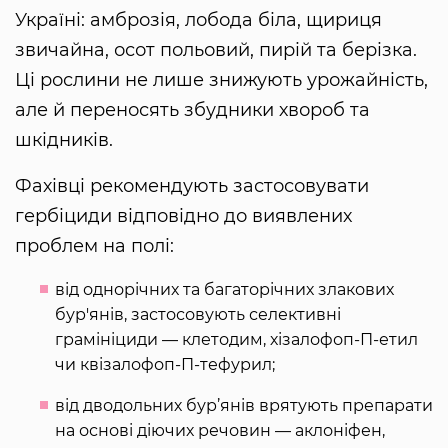
Україні: амброзія, лобода біла, щириця
звичайна, осот польовий, пирій та берізка.
Ці рослини не лише знижують урожайність,
але й переносять збудники хвороб та
шкідників.
Фахівці рекомендують застосовувати
гербіциди відповідно до виявлених
проблем на полі:
від однорічних та багаторічних злакових
бур'янів, застосовують селективні
грамініциди — клетодим, хізалофоп-П-етил
чи квізалофоп-П-тефурил;
від дводольних бур’янів врятують препарати
на основі діючих речовин — аклоніфен,