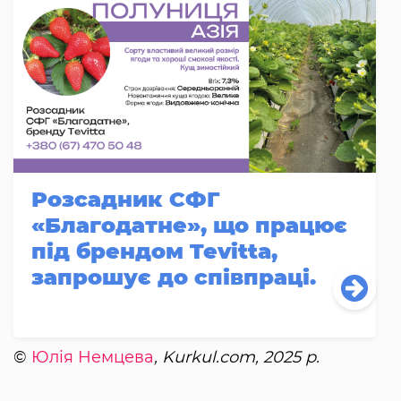
Розсадник СФГ
«Благодатне», що працює
під брендом Tevitta,
запрошує до співпраці.
©
Юлія Немцева
, Kurkul.com, 2025 р.