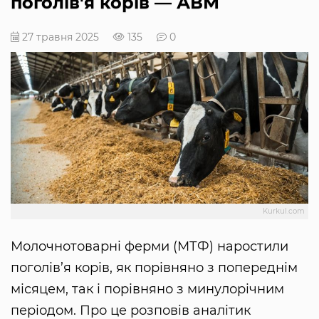
поголів'я корів — АВМ
27 травня 2025
135
0
Kurkul.com
Молочнотоварні ферми (МТФ) наростили
поголів’я корів, як порівняно з попереднім
місяцем, так і порівняно з минулорічним
періодом. Про це розповів аналітик