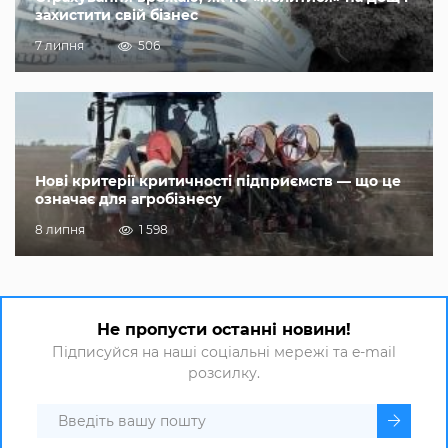
захистити свій бізнес
7 липня
506
Нові критерії критичності підприємств — що це
означає для агробізнесу
8 липня
1 598
Не пропусти останні новини!
Підписуйся на наші соціальні мережі та e-mail
розсилку.