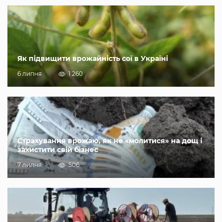
Як підвищити врожайність сої в Україні
6 липня
1 260
Страхування врожаю, як не «молитися» на дощ і
захистити свій бізнес
7 липня
506