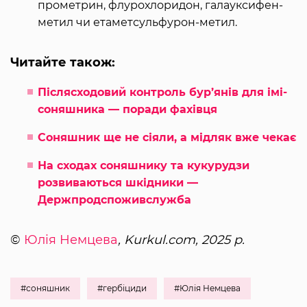
прометрин, флурохлоридон, галауксифен-
метил чи етаметсульфурон-метил.
Читайте також:
Післясходовий контроль бур’янів для імі-
соняшника — поради фахівця
Соняшник ще не сіяли, а мідляк вже чекає
На сходах соняшнику та кукурудзи
розвиваються шкідники —
Держпродспоживслужба
©
Юлія Немцева
, Kurkul.com, 2025 р.
#соняшник
#гербіциди
#Юлія Немцева