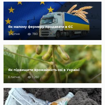
Як малому фермеру продавати в ЄС
3 липня
780
Як підвищити врожайність сої в Україні
6 липня
1 260