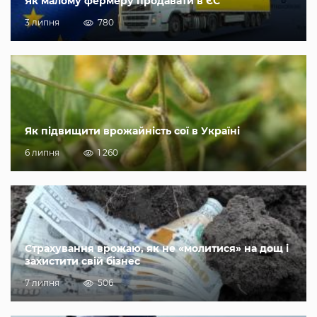
Як малому фермеру продавати в ЄС
3 липня
780
Як підвищити врожайність сої в Україні
6 липня
1 260
Страхування врожаю, як не «молитися» на дощ і
захистити свій бізнес
7 липня
506