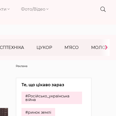
кти
Фото/Відео
›
СПТЕХНІКА
ЦУКОР
М’ЯСО
МОЛОКО
Реклама
Те, що цікаво зараз
#Російсько_українська
війна
#ринок землі