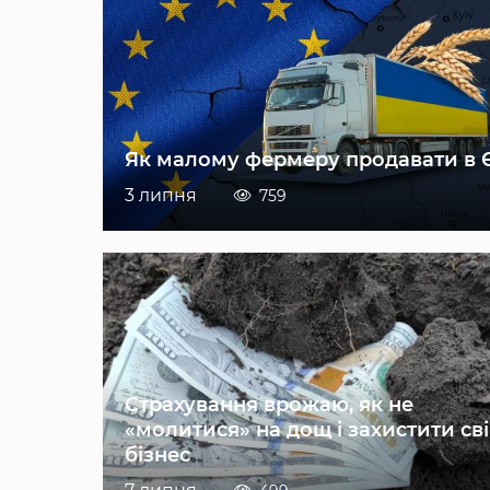
Як малому фермеру продавати в 
3 липня
759
Страхування врожаю, як не
«молитися» на дощ і захистити св
бізнес