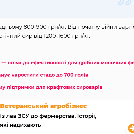
дньому 800-900 грн/кг. Від початку війни варті
огічний сир від 1200-1600 грн/кг.
і — шлях до ефективності для дрібних молочних ф
ує наростити стадо до 700 голів
му підтримки для крафтових сироварів
Ветеранський агробізнес
Із лав ЗСУ до фермерства. Історії,
які надихають