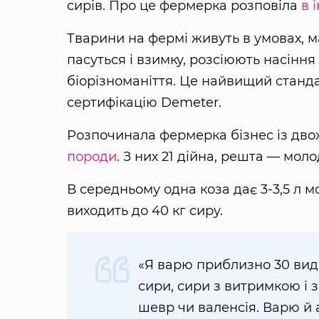
сирів. Про це фермерка розповіла
в 
Тварини на фермі живуть в умовах, 
пасуться і взимку, розсіюють насін
біорізноманіття. Це найвищий станда
сертифікацію Demeter.
Розпочинала фермерка бізнес із двох
породи
. З них 21 дійна, решта — моло
В середньому одна коза дає 3-3,5 л м
виходить до 40 кг сиру.
«Я варю приблизно 30 виді
сири, сири з витримкою і 
шевр чи валенсія. Варю й 