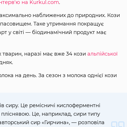
інтерв'ю на Kurkul.com
.
максимально наближених до природних. Кози
ня пасовищем. Таке утримання покращує
рт у світі — біодинамічний продукт має
 тварин, наразі має вже 34 кози
альпійської
дняк.
олока на день. За сезон з молока однієї кози
в сиру. Це ремісничі кислоферментні
з пліснявою. Це, наприклад, сири типу
авторський сир «Гирчина», — розповіла