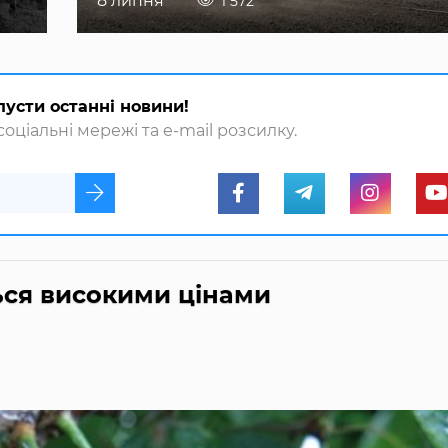
8 липня
1 572
пусти останні новини!
оціальні мережі та e-mail розсилку.
ься високими цінами