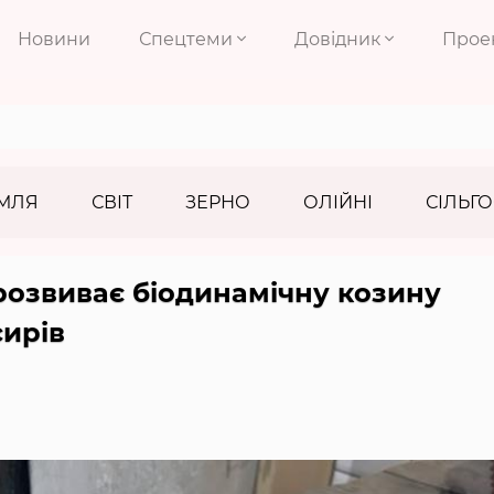
Новини
Спецтеми
Довідник
Прое
МЛЯ
СВІТ
ЗЕРНО
ОЛІЙНІ
СІЛЬГО
розвиває біодинамічну козину
сирів