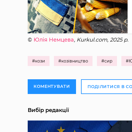
©
Юлія Немцева
, Kurkul.com, 2025 р.
#кози
#козівництво
#сир
#Ю
КОМЕНТУВАТИ
ПОДІЛИТИСЯ В С
Вибір редакції