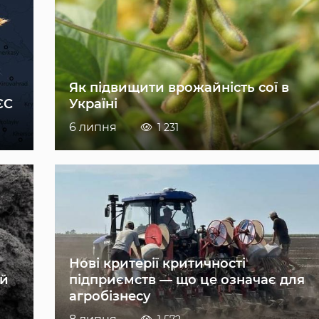
Як підвищити врожайність сої в
ЄС
Україні
6 липня
1 231
Нові критерії критичності
ій
підприємств — що це означає для
агробізнесу