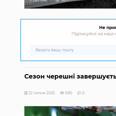
7 липня
499
Не про
Підписуйся на наші с
Сезон черешні завершуєт
22 липня 2025
690
0