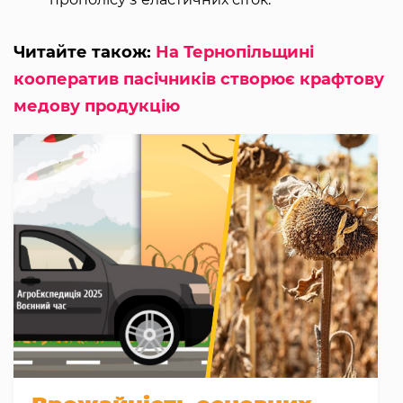
Читайте також:
На Тернопільщині
кооператив пасічників створює крафтову
медову продукцію