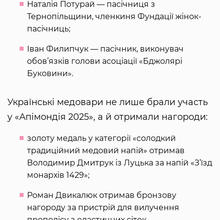
Наталія Потурай — пасічниця з
Тернопільщини, членкиня Фундації жінок-
пасічниць;
Іван Филипчук — пасічник, виконувач
обов’язків голови асоціації «Бджолярі
Буковини».
Українські медовари не лише брали участь
у «Апімондія 2025», а й отримали нагороди:
золоту медаль у категорії «солодкий
традиційний медовий напій» отримав
Володимир Дмитрук із Луцька за напій «З’їзд
монархів 1429»;
Роман Двикалюк отримав бронзову
нагороду за пристрій для вилучення
прополісу з еластичних сіток.