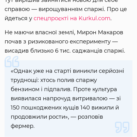
Тут вирішив зайнятися новою для себе
справою — вирощуванням спаржі. Про це
йдеться у
спецпроєкті на Kurkul.com
.
Не маючи власної землі, Мирон Макаров
почав з ризикованого експерименту —
висадив близько 6 тис. саджанців спаржі.
«Однак уже на старті виникли серйозні
труднощі: хтось полив спаржу
бензином і підпалив. Проте культура
виявилася напрочуд витривалою — зі
150 пошкоджених кущів 140 вижили й
продовжили рости», — розповів
фермер.