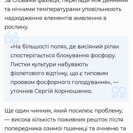
За словами фахівця, перепади між денними
та нічними температурами уповільнюють
надходження елементів живлення в
рослину.
«На більшості полях, де висіяний ріпак
спостерігається блокування фосфору.
Листки культури набувають
фіолетового відтінку, що є типовим
проявом фосфорного голодування», —
уточнив Сергій Корнюшенко.
Ще один чинник, який посилює проблему,
— висока кількість поживних решток після
попередника озимої пшениці та ячменю та