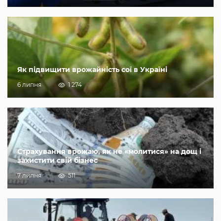
Як підвищити врожайність сої в Україні
6 липня
1 274
Страхування врожаю, як не «молитися» на дощ і
захистити свій бізнес
7 липня
511