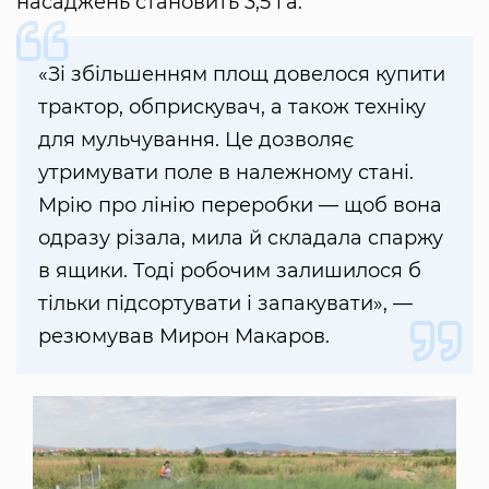
насаджень становить 3,5 га.
«Зі збільшенням площ довелося купити
трактор, обприскувач, а також техніку
для мульчування. Це дозволяє
утримувати поле в належному стані.
Мрію про лінію переробки — щоб вона
одразу різала, мила й складала спаржу
в ящики. Тоді робочим залишилося б
тільки підсортувати і запакувати», —
резюмував Мирон Макаров.