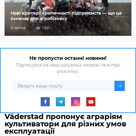
Нові критерії критичності підприємств — що це
означає для агробізнесу
8 липня
1 621
Не пропусти останні новини!
Підписуйся на наші соціальні мережі та e-mail
розсилку.
Väderstad пропонує аграріям
культиватори для різних умов
експлуатації