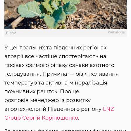
Kurkul.com
Ріпак
У центральних та південних регіонах
аграрії все частіше спостерігають на
посівах озимого ріпаку ознаки азотного
голодування. Причина — різкі коливання
температур та активна мінералізація
пожнивних решток. Про це
розповів менеджер із розвитку
агротехнологій Південного регіону
LNZ
Group
Сергій Корнюшенко
.