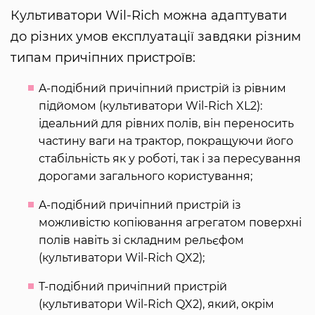
Культиватори Wil-Rich можна адаптувати
до різних умов експлуатації завдяки різним
типам причіпних пристроїв:
A-подібний причіпний пристрій із рівним
підйомом (культиватори Wil-Rich XL2):
ідеальний для рівних полів, він переносить
частину ваги на трактор, покращуючи його
стабільність як у роботі, так і за пересування
дорогами загального користування;
A-подібний причіпний пристрій із
можливістю копіювання агрегатом поверхні
полів навіть зі складним рельєфом
(культиватори Wil-Rich QX2);
T-подібний причіпний пристрій
(культиватори Wil-Rich QX2), який, окрім