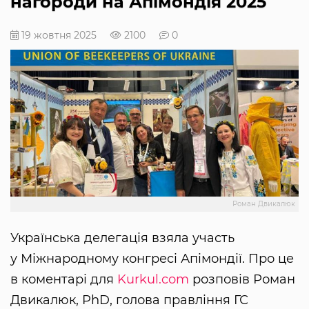
нагороди на Апімондія 2025
19 жовтня 2025
2100
0
Роман Двикалюк
Українська делегація взяла участь
у Міжнародному конгресі Апімондії. Про це
в коментарі для
Kurkul.com
розповів Роман
Двикалюк, PhD, голова правління ГС