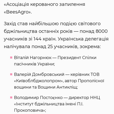
«Асоціація керованого запилення
«BeesAgro».
Захід став найбільшою подією світового
бджільництва останніх років — понад 8000
учасників зі 144 країн. Українська делегація
налічувала понад 25 учасників, зокрема:
Віталій Нагорнюк — Президент Спілки
пасічників України;
Валерій Домбровський — керівник ТОВ
«Київоблбджолопром», автор Прополісної
вощини та Вощини Антикліщ;
Володимир Постоєнко — директор ННЦ
«Інститут бджільництва імені П.І.
Прокоповича»;