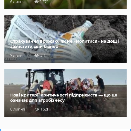
6 липня
1 274
Страхування врожаю, як не «молитися» на дощ і
захистити свій бізнес
7 липня
511
Нові критерії критичності підприємств — що це
означає для агробізнесу
8 липня
1 621