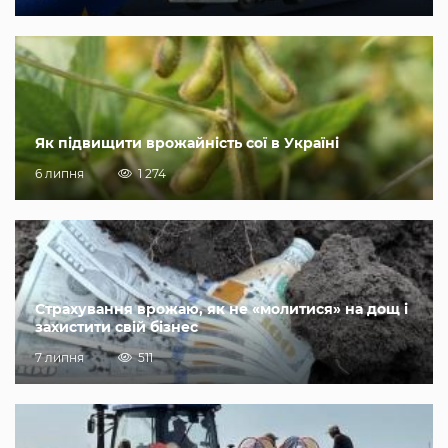
Як підвищити врожайність сої в Україні
6 липня
1 274
Страхування врожаю, як не «молитися» на дощ і
захистити свій бізнес
7 липня
511