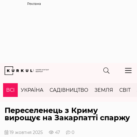
Реклама
ВСІ
УКРАЇНА
САДІВНИЦТВО
ЗЕМЛЯ
СВІТ
Переселенець з Криму
вирощує на Закарпатті спаржу
19 жовтня 2025
47
0