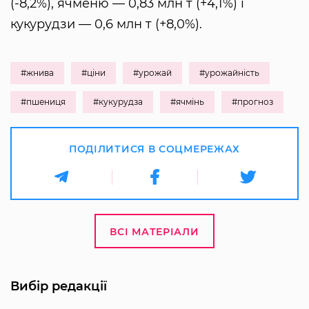
(-8,2%), ячменю — 0,83 млн т (+4,1%) і
кукурудзи — 0,6 млн т (+8,0%).
#жнива
#ціни
#урожай
#урожайність
#пшениця
#кукурудза
#ячмінь
#прогноз
ПОДІЛИТИСЯ В СОЦМЕРЕЖАХ
ВСІ МАТЕРІАЛИ
Вибір редакції