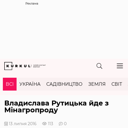
Реклама
ВСІ
УКРАЇНА
САДІВНИЦТВО
ЗЕМЛЯ
СВІТ
Владислава Рутицька йде з
Мінагропроду
13 липня 2016
113
0