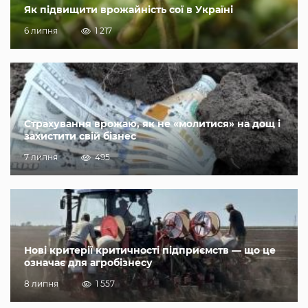
Як підвищити врожайність сої в Україні
6 липня
1 217
Страхування врожаю, як не «молитися» на дощ і
захистити свій бізнес
7 липня
495
Нові критерії критичності підприємств — що це
означає для агробізнесу
8 липня
1 557