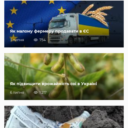
Як малому фермеру продавати в ЄС
3 липня
754
Як підвищити врожайність сої в Україні
6 липня
1 217