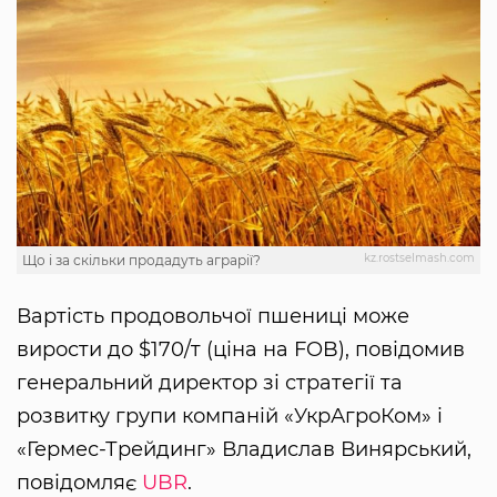
kz.rostselmash.com
Що і за скільки продадуть аграрії?
Вартість продовольчої пшениці може
вирости до $170/т (ціна на FOB), повідомив
генеральний директор зі стратегії та
розвитку групи компаній «УкрАгроКом» і
«Гермес-Трейдинг» Владислав Винярський,
повідомляє
UBR
.