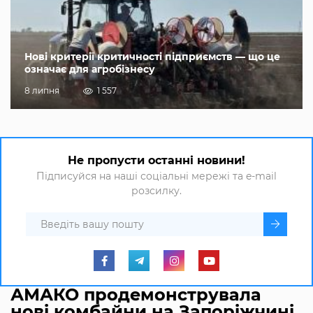
Нові критерії критичності підприємств — що це
означає для агробізнесу
8 липня
1 557
Не пропусти останні новини!
Підписуйся на наші соціальні мережі та e-mail
розсилку.
АМАКО продемонструвала
нові комбайни на Запоріжчині