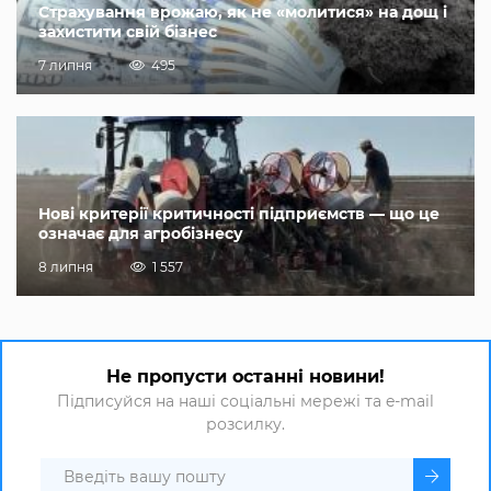
Страхування врожаю, як не «молитися» на дощ і
захистити свій бізнес
7 липня
495
Нові критерії критичності підприємств — що це
означає для агробізнесу
8 липня
1 557
Не пропусти останні новини!
Підписуйся на наші соціальні мережі та e-mail
розсилку.