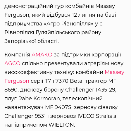
демонстраційний тур комбайнів Massey
Ferguson, який відбувся 12 липня на базі
підприємства «Агро Рівнопілля» у с.
Рівнопілля Гуляйпільського району
Запорізької області.
Компанія
АМАКО
за підтримки корпорації
AGCO
спільно презентували аграріям нову
високоефективну техніку: комбайни
Massey
Ferguson
серії Т7 і 7370 Beta, трактор MF
8690, дискову борону Challenger 1435-29,
плуг Rabe Kormoran, телескопічний
навантажувач MF 9407S, зернову сівалку
Challenger 9531 і зерновоз IVECO Stralis з
напівпричепом WIELTON.