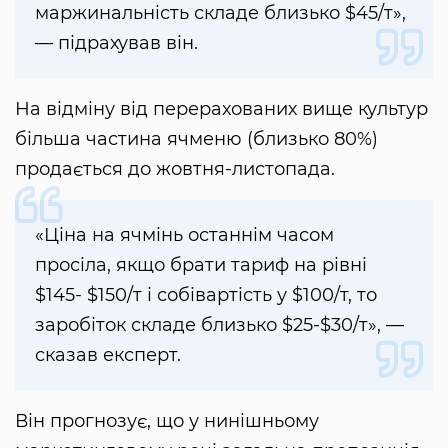
маржинальність складе близько $45/т»,
— підрахував він.
На відміну від перерахованих вище культур
більша частина ячменю (близько 80%)
продається до жовтня-листопада.
«Ціна на ячмінь останнім часом
просіла, якщо брати тариф на рівні
$145- $150/т і собівартість у $100/т, то
заробіток складе близько $25-$30/т», —
сказав експерт.
Він прогнозує, що у нинішньому