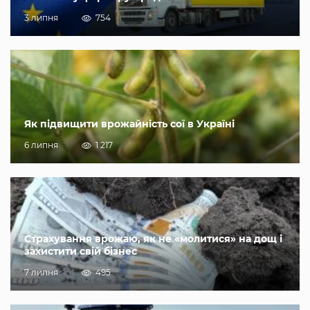
3 липня
754
Як підвищити врожайність сої в Україні
6 липня
1 217
Страхування врожаю, як не «молитися» на дощ і
захистити свій бізнес
7 липня
495