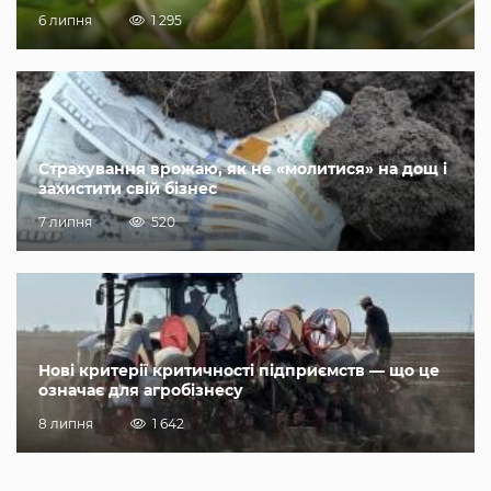
6 липня
1 295
Страхування врожаю, як не «молитися» на дощ і
захистити свій бізнес
7 липня
520
Нові критерії критичності підприємств — що це
означає для агробізнесу
8 липня
1 642