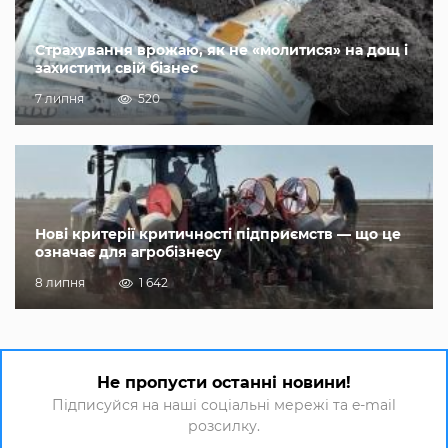
Страхування врожаю, як не «молитися» на дощ і
захистити свій бізнес
7 липня
520
Нові критерії критичності підприємств — що це
означає для агробізнесу
8 липня
1 642
Не пропусти останні новини!
Підписуйся на наші соціальні мережі та e-mail
розсилку.