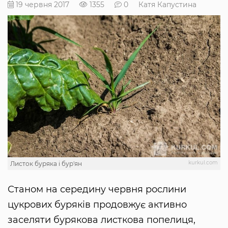
19 червня 2017
1355
0
Катя Капустина
kurkul.com
Листок буряка і бур'ян
Станом на середину червня рослини
цукрових буряків продовжує активно
заселяти бурякова листкова попелиця,