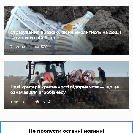
Страхування врожаю, як не «молитися» на дощ і
захистити свій бізнес
7 липня
520
Нові критерії критичності підприємств — що це
означає для агробізнесу
8 липня
1 642
Не пропусти останні новини!