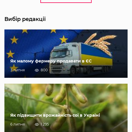
Вибір редакції
Як малому фермеру продавати в ЄС
3 липня
800
Як підвищити врожайність сої в Україні
6 липня
1 295