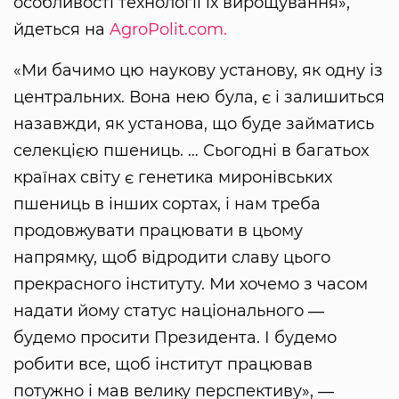
особливості технології їх вирощування»,
йдеться на
AgroPolit.com.
«Ми бачимо цю наукову установу, як одну із
центральних. Вона нею була, є і залишиться
назавжди, як установа, що буде займатись
селекцією пшениць. … Сьогодні в багатьох
країнах світу є генетика миронівських
пшениць в інших сортах, і нам треба
продовжувати працювати в цьому
напрямку, щоб відродити славу цього
прекрасного інституту. Ми хочемо з часом
надати йому статус національного ―
будемо просити Президента. І будемо
робити все, щоб інститут працював
потужно і мав велику перспективу», ―