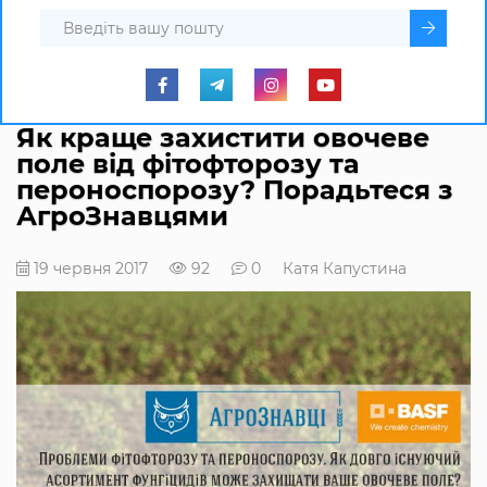
Як краще захистити овочеве
поле від фітофторозу та
пероноспорозу? Порадьтеся з
АгроЗнавцями
19 червня 2017
92
0
Катя Капустина