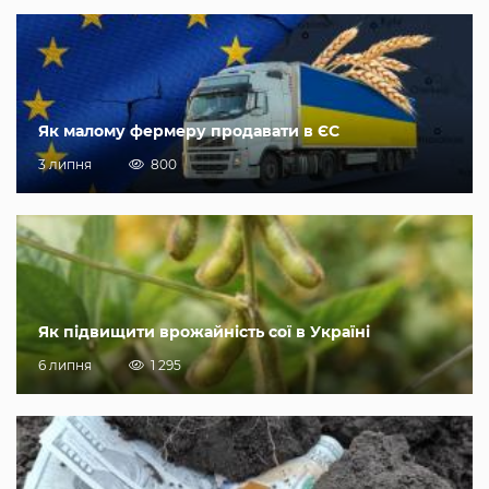
Як малому фермеру продавати в ЄС
3 липня
800
Як підвищити врожайність сої в Україні
6 липня
1 295