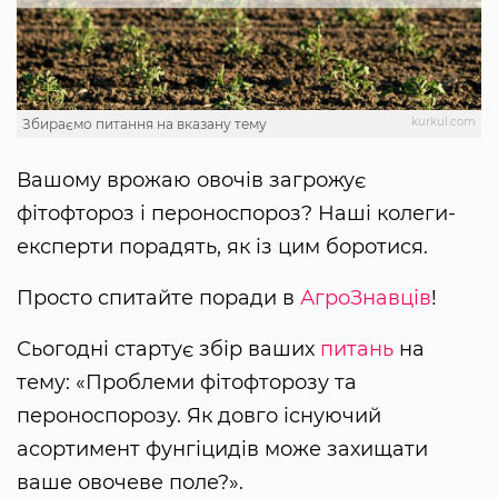
kurkul.com
Збираємо питання на вказану тему
Вашому врожаю овочів загрожує
фітофтороз і пероноспороз? Наші колеги-
експерти порадять, як із цим боротися.
Просто спитайте поради в
АгроЗнавців
!
Сьогодні стартує збір ваших
питань
на
тему: «Проблеми фітофторозу та
пероноспорозу. Як довго існуючий
асортимент фунгіцидів може захищати
ваше овочеве поле?».