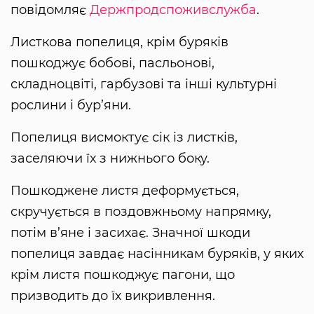
повідомляє
Держпродспоживслужба
.
Листкова попелиця, крім буряків
пошкоджує бобові, пасльонові,
складноцвіті, гарбузові та інші культурні
рослини і бур’яни.
Попелиця висмоктує сік із листків,
заселяючи їх з нижнього боку.
Пошкоджене листя деформується,
скручується в поздовжньому напрямку,
потім в’яне і засихає. Значної шкоди
попелиця завдає насінникам буряків, у яких
крім листя пошкоджує пагони, що
призводить до їх викривлення.