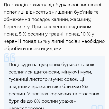
До заходів захисту від бурякової листкової
попелиці відносять знищення бур’янів та
обмеження посадок калини, жасмину,
бересклету. При заселенні шкідником
понад 5 % рослин у травні, понад 10 % у
червні і понад 15 % у липні посіви необхідно
обробити інсектицидами.
Подекуди на цукрових буряках також
оселилися щитоноски, мінуючі мухи,
гусениці листогризучих совок. Ці
шкідники вразили вже близько 5%
рослин. У посівах кормових та столових
буряків до 6% рослин уражені
церкоспорозом.