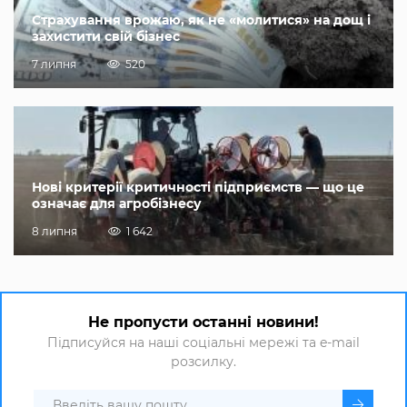
Страхування врожаю, як не «молитися» на дощ і
захистити свій бізнес
7 липня
520
Нові критерії критичності підприємств — що це
означає для агробізнесу
8 липня
1 642
Не пропусти останні новини!
Підписуйся на наші соціальні мережі та e-mail
розсилку.