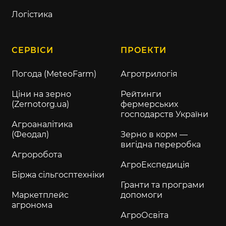
Логістика
СЕРВІСИ
ПРОЕКТИ
Погода (MeteoFarm)
Агротрилогія
Ціни на зерно
Рейтинги
(Zernotorg.ua)
фермерських
господарств України
Агроаналітика
(Феодал)
Зерно в корм —
вигідна переробка
Агроробота
АгроЕкспедиція
Біржа сільгосптехніки
Гранти та програми
Маркетплейс
допомоги
агронома
АгроОсвіта