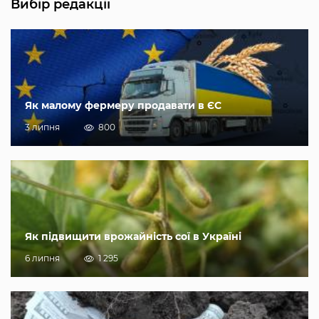
Вибір редакції
Як малому фермеру продавати в ЄС
3 липня
800
Як підвищити врожайність сої в Україні
6 липня
1 295