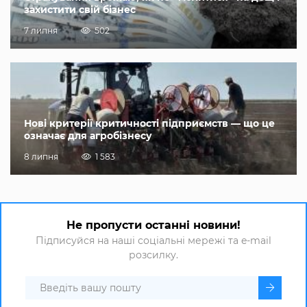
захистити свій бізнес
7 липня
502
Нові критерії критичності підприємств — що це
означає для агробізнесу
8 липня
1 583
Не пропусти останні новини!
Підписуйся на наші соціальні мережі та e-mail
розсилку.