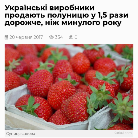
Українські виробники
продають полуницю у 1,5 рази
дорожче, ніж минулого року
20 червня 2017
354
0
Kurkul.com
Суниця садова