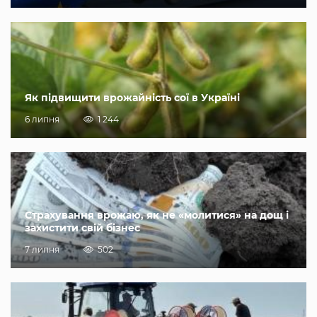
Як підвищити врожайність сої в Україні
6 липня
1 244
Страхування врожаю, як не «молитися» на дощ і
захистити свій бізнес
7 липня
502