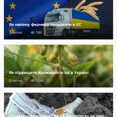
Як малому фермеру продавати в ЄС
3 липня
769
Як підвищити врожайність сої в Україні
6 липня
1 244
Страхування врожаю, як не «молитися» на дощ і