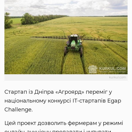
kurkul.com
Стартап із Дніпра «Агроярд» переміг у
національному конкурсі ІТ-стартапів Egap
Challenge.
Цей проект дозволить фермерам у режимі
онлайн-аукціону продавати і купувати