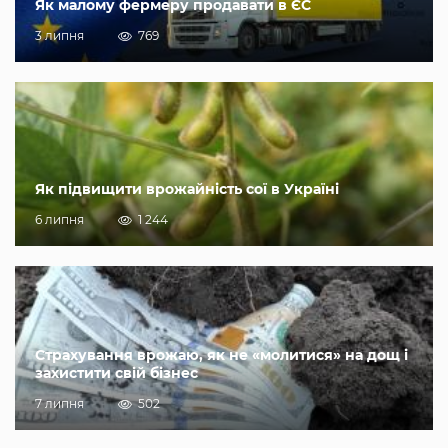
Як малому фермеру продавати в ЄС
3 липня
769
Як підвищити врожайність сої в Україні
6 липня
1 244
Страхування врожаю, як не «молитися» на дощ і
захистити свій бізнес
7 липня
502