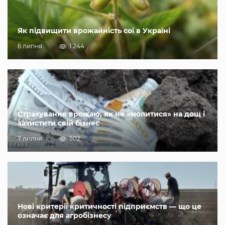
Як підвищити врожайність сої в Україні
6 липня
1 244
Страхування врожаю, як не «молитися» на дощ і
захистити свій бізнес
7 липня
502
Нові критерії критичності підприємств — що це
означає для агробізнесу