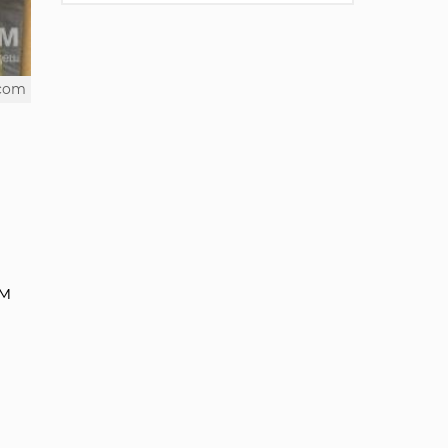
.com
ам