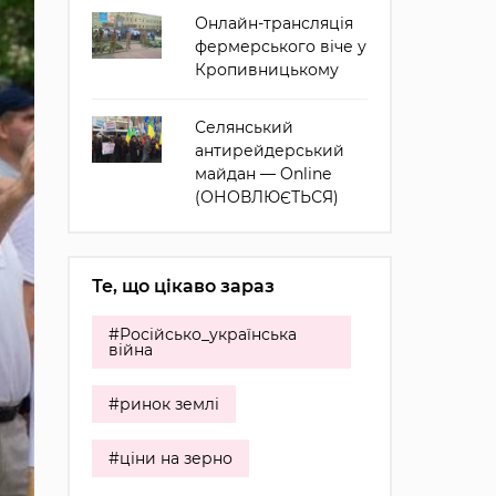
Онлайн-трансляція
фермерського віче у
Кропивницькому
Селянський
антирейдерський
майдан — Online
(ОНОВЛЮЄТЬСЯ)
Те, що цікаво зараз
#Російсько_українська
війна
#ринок землі
#ціни на зерно