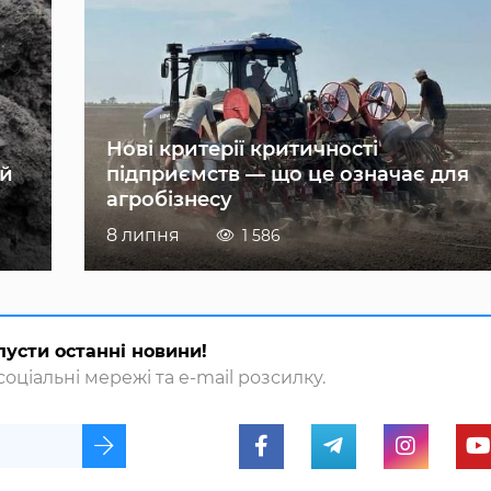
Нові критерії критичності
ій
підприємств — що це означає для
агробізнесу
8 липня
1 586
пусти останні новини!
оціальні мережі та e-mail розсилку.