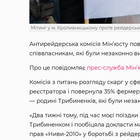
Мітинг у м. Кропивницькому проте рейдерськ
Антирейдерська комісія Мін’юсту по
співвласникам, які були незаконно в
Про це повідомляє
прес-служба Мін’
Комісія з питань розгляду скарг у сф
реєстратора і повернула 35% фермер
— родині Трибиненків, які були неза
«Два тижні тому, під час моєї поїздк
Трибиненком і пообіцяла докласти 
прав «Ниви-2010» у боротьбі з рейде