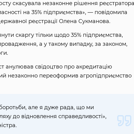
юсту скасувала незаконне рішення реєстратора
ласності на 35% підприємства», — повідомила
 державної реєстрації Олена Сукманова.
янути скаргу тільки щодо 35% підприємства,
ровадження, а у такому випадку, за законом,
рги.
ст анулював свідоцтво про акредитацію
кий незаконно переоформив агропідприємство
 боротьби, але я дуже рада, що ми
ляху до відновлення справедливості»,
істра.