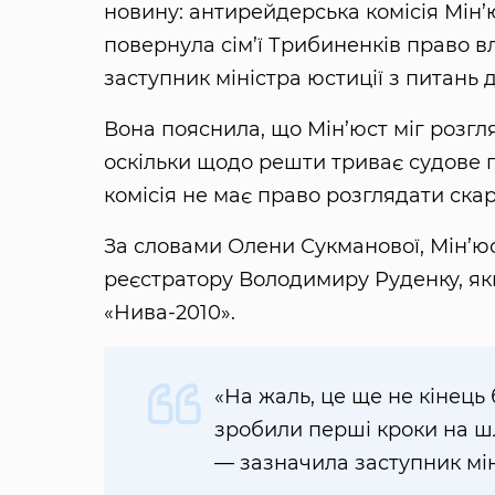
новину: антирейдерська комісія Мін’
повернула сім’ї Трибиненків право в
заступник міністра юстиції з питань
Вона пояснила, що Мін’юст міг розгл
оскільки щодо решти триває судове п
комісія не має право розглядати ска
За словами Олени Сукманової, Мін’ю
реєстратору Володимиру Руденку, я
«Нива-2010».
«На жаль, це ще не кінець
зробили перші кроки на ш
— зазначила заступник мін