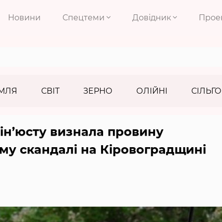
Новини
Спецтеми
Довідник
Прое
МЛЯ
СВІТ
ЗЕРНО
ОЛІЙНІ
СІЛЬГО
ін’юсту визнала провину
му скандалі на Кіровоградщині