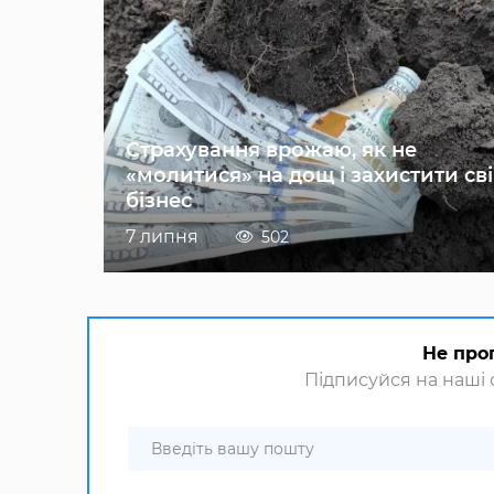
Страхування врожаю, як не
«молитися» на дощ і захистити св
бізнес
7 липня
502
Не про
Підписуйся на наші с