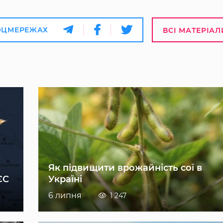
ОЦМЕРЕЖАХ
ВСІ МАТЕРІАЛ
Як підвищити врожайність сої в
ЄС
Україні
6 липня
1 247