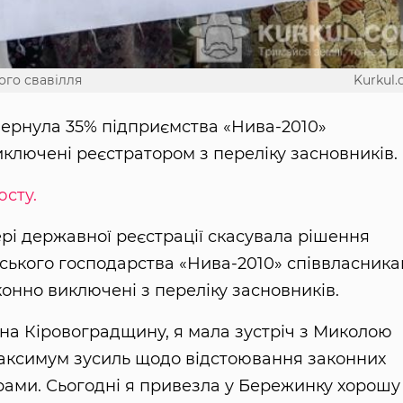
ого свавілля
Kurkul
вернула 35% підприємства «Нива-2010»
иключені реєстратором з переліку засновників.
юсту.
ері державної реєстрації скасувала рішення
ського господарства «Нива-2010» співвласник
конно виключені з переліку засновників.
и на Кіровоградщину, я мала зустріч з Миколою
максимум зусиль щодо відстоювання законних
рами. Сьогодні я привезла у Бережинку хорошу