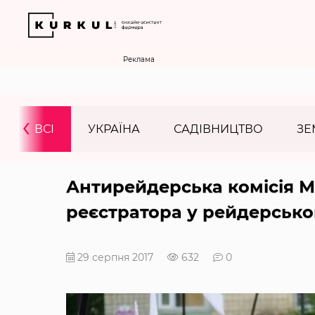
Реклама
‹
ВСІ
УКРАЇНА
САДІВНИЦТВО
ЗЕ
Антирейдерська комісія М
реєстратора у рейдерсько
29 серпня 2017
632
0