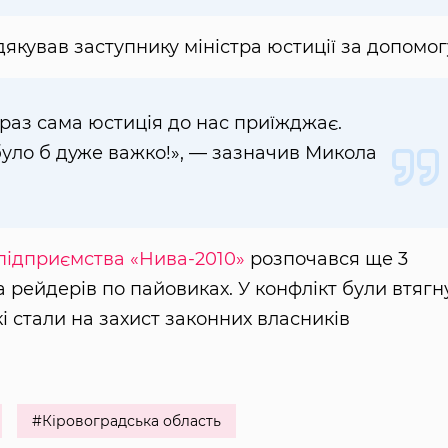
кував заступнику міністра юстиції за допомог
араз сама юстиція до нас приїжджає.
було б дуже важко!», — зазначив Микола
 підприємства «Нива-2010»
розпочався ще 3
а рейдерів по пайовиках. У конфлікт були втягн
і стали на захист законних власників
#Кіровоградська область