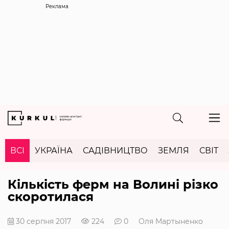
Реклама
ВСІ
УКРАЇНА
САДІВНИЦТВО
ЗЕМЛЯ
СВІТ
Кількість ферм на Волині різко
скоротилася
30 серпня 2017
224
0
Оля Мартыненко