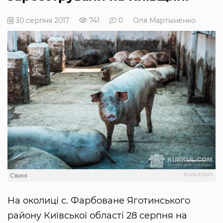
30 серпня 2017
741
0
Оля Мартыненко
Kurkul.com
Свині
На околиці с. Фарбоване Яготинського
району Київської області 28 серпня на