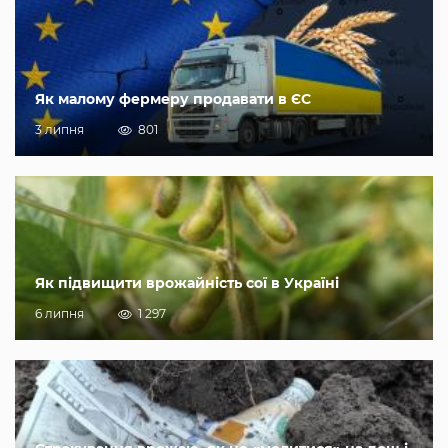
Як малому фермеру продавати в ЄС
3 липня
801
Як підвищити врожайність сої в Україні
6 липня
1 297