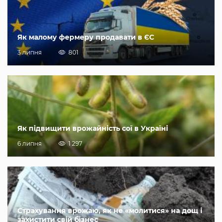
Як малому фермеру продавати в ЄС
3 липня
801
Як підвищити врожайність сої в Україні
6 липня
1 297
Страхування врожаю, як не «молитися» на дощ і
захистити свій бізнес