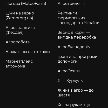
Погода (MeteoFarm)
Агротрилогія
Ціни на зерно
Рейтинги
(Zernotorg.ua)
фермерських
господарств України
Агроаналітика
(Феодал)
Зерно в корм —
вигідна переробка
Агроробота
АгроЕкспедиція
Біржа сільгосптехніки
Гранти та програми
Маркетплейс
допомоги
агронома
АгроОсвіта
Я — Куркуль
Жінка в агро — до
щастя
Хвала рукам, що