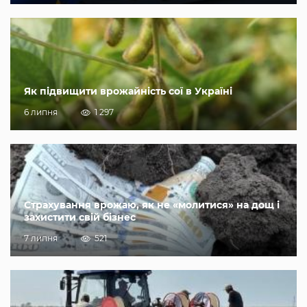
Як підвищити врожайність сої в Україні
6 липня
1 297
Страхування врожаю, як не «молитися» на дощ і
захистити свій бізнес
7 липня
521