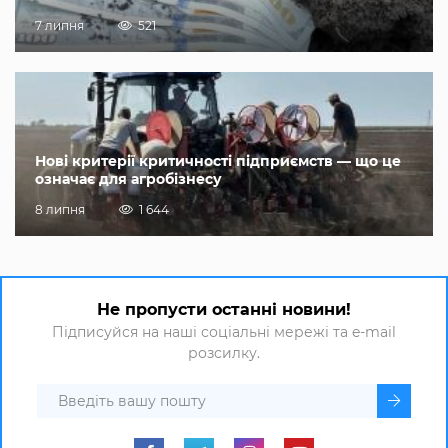
7 липня
521
Нові критерії критичності підприємств — що це
означає для агробізнесу
8 липня
1 644
Не пропусти останні новини!
Підписуйся на наші соціальні мережі та e-mail
розсилку.