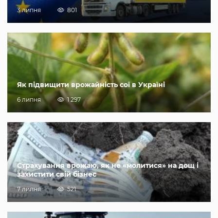
3 липня
801
Як підвищити врожайність сої в Україні
6 липня
1 297
Страхування врожаю, як не «молитися» на дощ і
захистити свій бізнес
7 липня
521