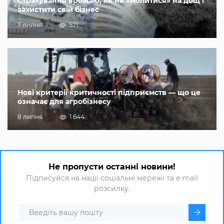
Страхування врожаю, як не «молитися» на дощ і
захистити свій бізнес
7 липня
521
Нові критерії критичності підприємств — що це
означає для агробізнесу
8 липня
1 644
Не пропусти останні новини!
Підписуйся на наші соціальні мережі та e-mail
розсилку.