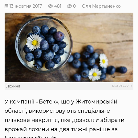
13 жовтня 2017
481
0
Оля Мартыненко
pixabay.com
Лохина
У компанії «Бетек», що у Житомирській
області, використовують спеціальне
плівкове накриття, яке дозволяє збирати
врожай лохини на два тижні раніше за