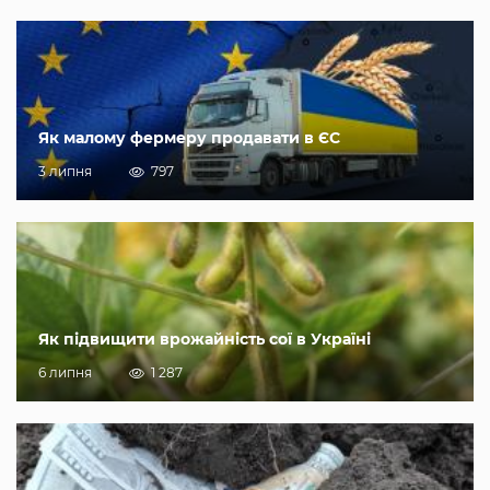
Як малому фермеру продавати в ЄС
3 липня
797
Як підвищити врожайність сої в Україні
6 липня
1 287