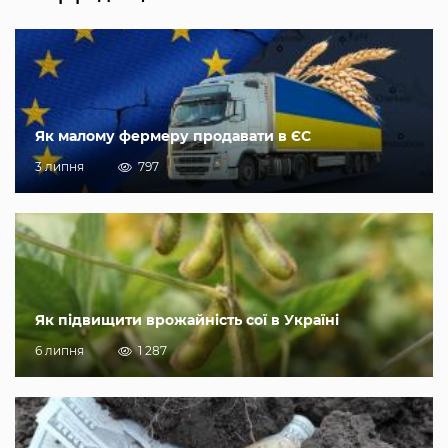
Як малому фермеру продавати в ЄС
3 липня
797
Як підвищити врожайність сої в Україні
6 липня
1 287