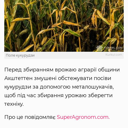
Kurkul.com
Поле кукурудзи
Перед збиранням врожаю аграрії общини
Ахштеттен змушені обстежувати посіви
кукурудзи за допомогою металошукачів,
щоб під час збирання урожаю зберегти
техніку.
Про це повідомляє
SuperAgronom.com.