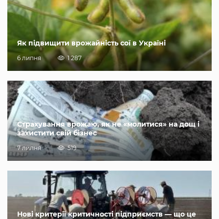
Як підвищити врожайність сої в Україні
6 липня
1 287
Страхування врожаю, як не «молитися» на дощ і
захистити свій бізнес
7 липня
519
Нові критерії критичності підприємств — що це