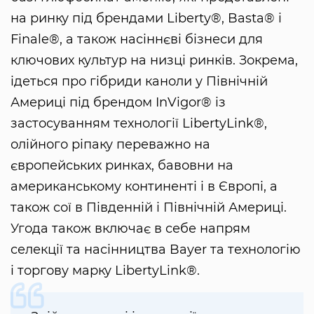
на ринку під брендами Liberty®, Basta® і
Finale®, а також насіннєві бізнеси для
ключових культур на низці ринків. Зокрема,
ідеться про гібриди каноли у Північній
Америці під брендом InVigor® із
застосуванням технології LibertyLink®,
олійного ріпаку переважно на
європейських ринках, бавовни на
американському континенті і в Європі, а
також сої в Південній і Північній Америці.
Угода також включає в себе напрям
селекції та насінництва Bayer та технологію
і торгову марку LibertyLink®.