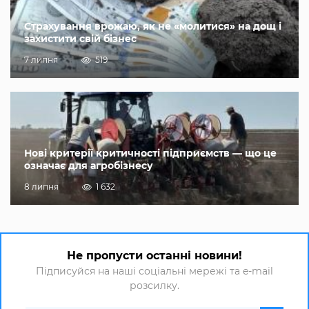
Страхування врожаю, як не «молитися» на дощ і
захистити свій бізнес
7 липня
519
Нові критерії критичності підприємств — що це
означає для агробізнесу
8 липня
1 632
Не пропусти останні новини!
Підписуйся на наші соціальні мережі та e-mail
розсилку.