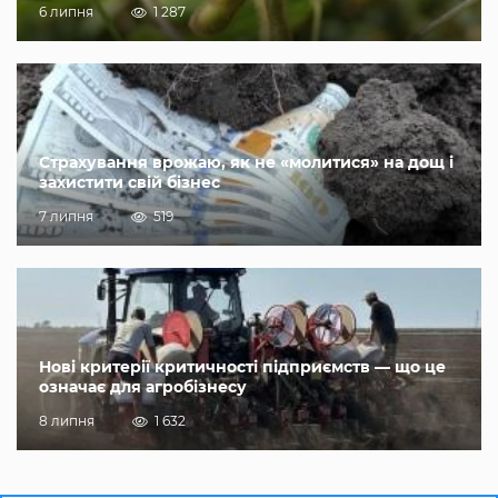
6 липня
1 287
Страхування врожаю, як не «молитися» на дощ і
захистити свій бізнес
7 липня
519
Нові критерії критичності підприємств — що це
означає для агробізнесу
8 липня
1 632