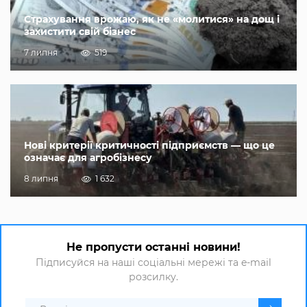
Страхування врожаю, як не «молитися» на дощ і
захистити свій бізнес
7 липня
519
Нові критерії критичності підприємств — що це
означає для агробізнесу
8 липня
1 632
Не пропусти останні новини!
Підписуйся на наші соціальні мережі та e-mail
розсилку.