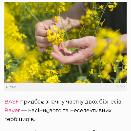
BASF
Ріпак
BASF
придбає значну частку двох бізнесів
Bayer
— насіннєвого та неселективних
гербіцидів.