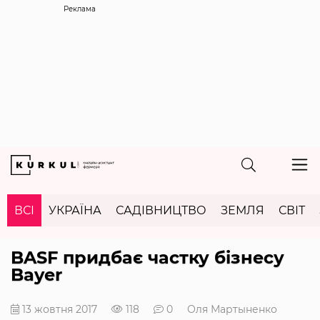
Реклама
ВСІ
УКРАЇНА
САДІВНИЦТВО
ЗЕМЛЯ
СВІТ
BASF придбає частку бізнесу
Bayer
13 жовтня 2017
118
0
Оля Мартыненко