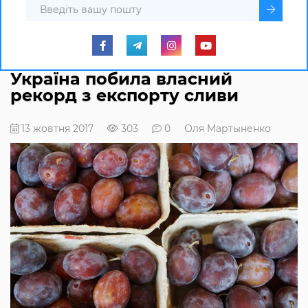
Україна побила власний
рекорд з експорту сливи
13 жовтня 2017
303
0
Оля Мартыненко