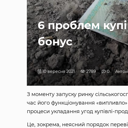
6 проблем купі
бонус
10 вересня 2021
2789
0
Антон
З моменту запуску ринку сільськогос
час його функціонування «випливло»
процеси укладання угод купівлі-прод
Це, зокрема, неясний порядок перев