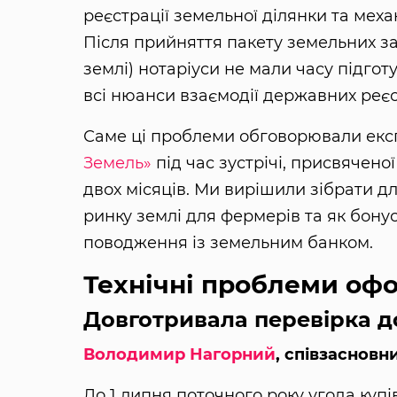
реєстрації земельної ділянки та меха
Після прийняття пакету земельних з
землі) нотаріуси не мали часу підго
всі нюанси взаємодії державних реєс
Саме ці проблеми обговорювали екс
Земель»
під час зустрічі, присвячен
двох місяців. Ми вирішили зібрати 
ринку землі для фермерів та як бону
поводження із земельним банком.
Технічні проблеми оф
Довготривала перевірка 
Володимир Нагорний
, співзасновн
До 1 липня поточного року угода куп