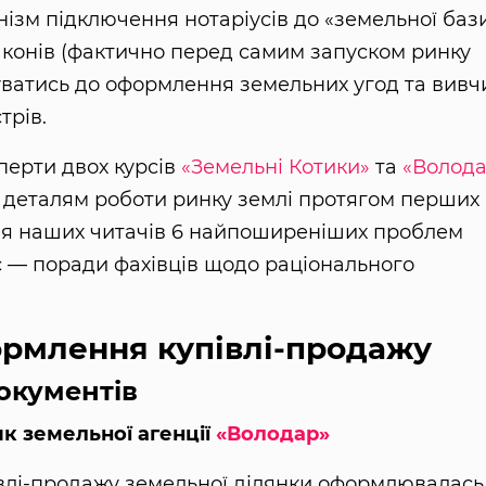
нізм підключення нотаріусів до «земельної бази
аконів (фактично перед самим запуском ринку
туватись до оформлення земельних угод та вивч
трів.
перти двох курсів
«Земельні Котики»
та
«Волод
ої деталям роботи ринку землі протягом перших
для наших читачів 6 найпоширеніших проблем
с — поради фахівців щодо раціонального
ормлення купівлі-продажу
документів
ик земельної агенції
«Володар»
івлі-продажу земельної ділянки оформлювалась