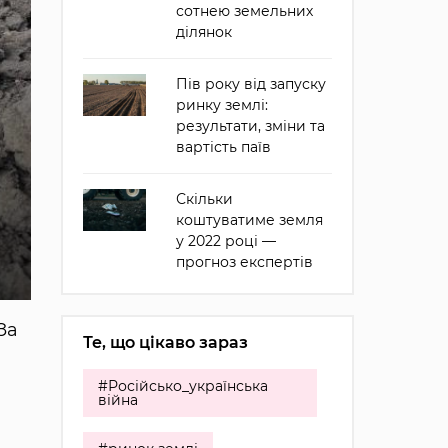
сотнею земельних
ділянок
Пів року від запуску
ринку землі:
результати, зміни та
вартість паїв
Скільки
коштуватиме земля
у 2022 році —
прогноз експертів
За
Те, що цікаво зараз
#Російсько_українська
війна