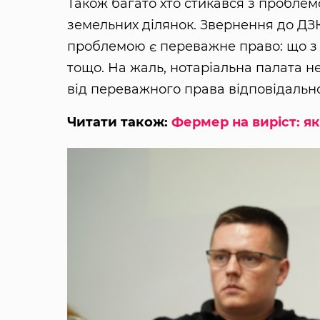
Також багато хто стикався з проблем
земельних ділянок. Звернення до ДЗ
проблемою є переважне право: що з н
тощо. На жаль, нотаріальна палата не
від переважного права відповідальн
Читати також:
Фермер на виріст: я