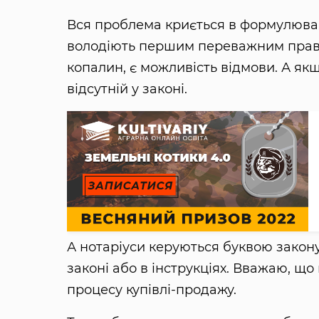
Вся проблема криється в формулюванн
володіють першим переважним право
копалин, є можливість відмови. А якщ
відсутній у законі.
А нотаріуси керуються буквою закону
законі або в інструкціях. Вважаю, 
процесу купівлі-продажу.