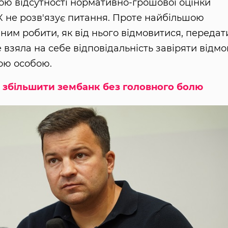
ою відсутності нормативно-грошової оцінки
К не розв'язує питання. Проте найбільшою
им робити, як від нього відмовитися, передат
 взяла на себе відповідальність завіряти відмо
ою особою.
к збільшити зембанк без головного болю