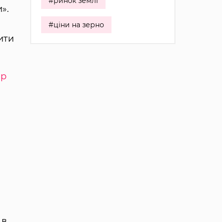
#ринок землі
».
#ціни на зерно
ити
ар
 в