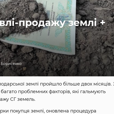
влі-продажу землі +
 Борисенко
подарської землі пройшло більше двох місяців. 
 багато проблемних факторів, які гальмують
ажу СГ земель.
ірки покупця землі, оновлена процедура