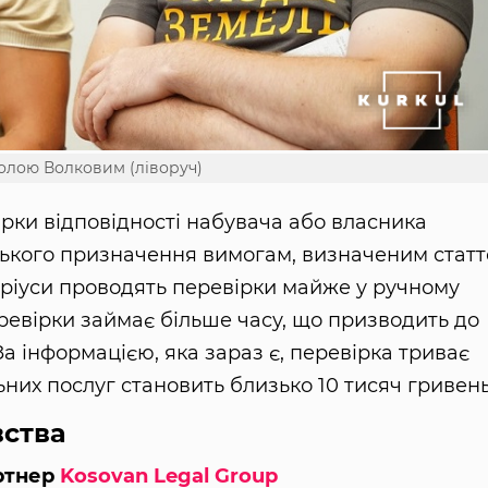
олою Волковим (ліворуч)
рки відповідності набувача або власника
ського призначення вимогам, визначеним стат
аріуси проводять перевірки майже у ручному
ревірки займає більше часу, що призводить до
а інформацією, яка зараз є, перевірка триває
ьних послуг становить близько 10 тисяч гривень
вства
ртнер
Kosovan Legal Group