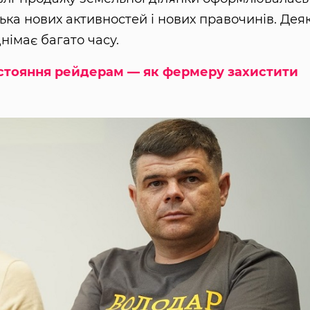
ька нових активностей і нових правочинів. Деяк
днімає багато часу.
стояння рейдерам — як фермеру захистити