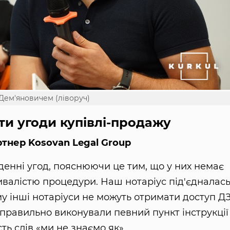
 Дем'яновичем (ліворуч)
ти угоди купівлі-продажу
тнер Kosovan Legal Group
денні угод, пояснюючи це тим, що у них немає
ивалістю процедури. Наш нотаріус під'єдналас
у інші нотаріуси не можуть отримати доступ Д
правильно виконували певний пункт інструкції
ь слів «ми не знаємо як».