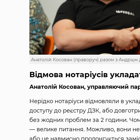
Анатолій Косован (праворуч) разом з Андрієм
Відмова нотаріусів уклада
Анатолій Косован, управляючий пар
Нерідко нотаріуси відмовляли в укла
доступу до реєстру ДЗК, або довготр
без жодних проблем за 2 години. Чом
— велике питання. Можливо, вони не
або це навмисно пролонгується заміст