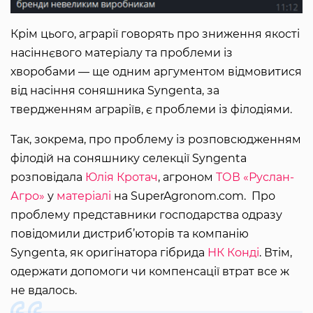
Крім цього, аграрії говорять про зниження якості
насіннєвого матеріалу та проблеми із
хворобами — ще одним аргументом відмовитися
від насіння соняшника Syngenta, за
твердженням аграріїв, є проблеми із філодіями.
Так, зокрема, про проблему із розповсюдженням
філодій на соняшнику селекції Syngenta
розповідала
Юлія Кротач
, агроном
ТОВ «Руслан-
Агро»
у
матеріалі
на SuperAgronom.com. Про
проблему представники господарства одразу
повідомили дистриб’юторів та компанію
Syngenta, як оригінатора гібрида
НК Конді
. Втім,
одержати допомоги чи компенсації втрат все ж
не вдалось.