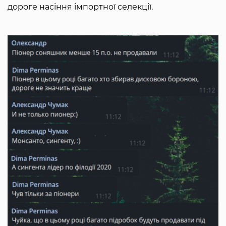
дороге насіння імпортної селекції.