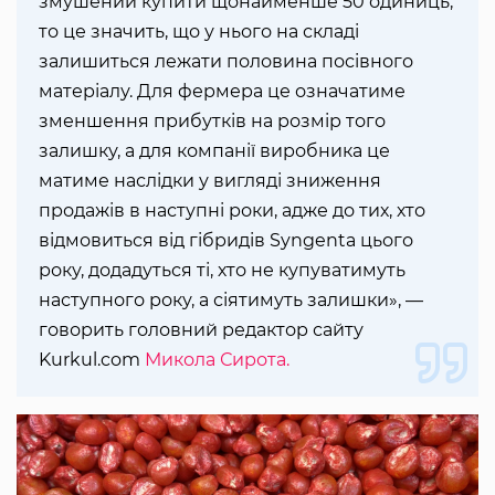
змушений купити щонайменше 50 одиниць,
то це значить, що у нього на складі
залишиться лежати половина посівного
матеріалу. Для фермера це означатиме
зменшення прибутків на розмір того
залишку, а для компанії виробника це
матиме наслідки у вигляді зниження
продажів в наступні роки, адже до тих, хто
відмовиться від гібридів Syngenta цього
року, додадуться ті, хто не купуватимуть
наступного року, а сіятимуть залишки», —
говорить головний редактор сайту
Kurkul.com
Микола Сирота.