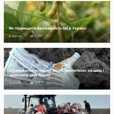
Як підвищити врожайність сої в Україні
6 липня
1 297
Страхування врожаю, як не «молитися» на дощ і
захистити свій бізнес
7 липня
521