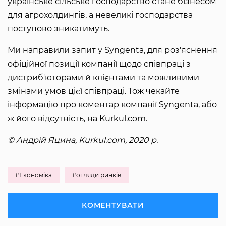
українське сільське господарство стане бізнесом
для агрохолдингів, а невеликі господарства
поступово зникатимуть.
Ми направили запит у Syngenta, для роз'яснення
офіційної позиції компанії щодо співпраці з
дистриб'юторами й клієнтами та можливими
змінами умов цієї співпраці. Тож чекайте
інформацію про коментар компанії Syngenta, або
ж його відсутність, на Kurkul.com.
© Андрій Яцина, Kurkul.com, 2020 р.
#Економіка
#огляди ринків
КОМЕНТУВАТИ