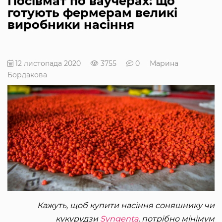
Посівмат по ваучерах: що
готують фермерам великі
виробники насіння
12 листопада 2020
3755
0
Марина
Бордакова
Кажуть, щоб купити насіння соняшнику чи
кукурудзи
Syngenta
, потрібно мінімум