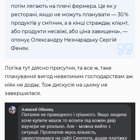
потім лягають на плечі фермера. Це як у
ресторані, якщо не можуть планувати — 30 %
продуктів у смітник, а в кінці страждає клієнт,
або продукти несвіжі, або ціна завищена», —
опонує Олександру Незнарадьку Сергій
Феняк.
Логіка тут дійсно присутня, та все ж, таке
планування вигод невеликим господарствам аж
ніяк не додає. Тож дискусія на цьому не
завершилася.