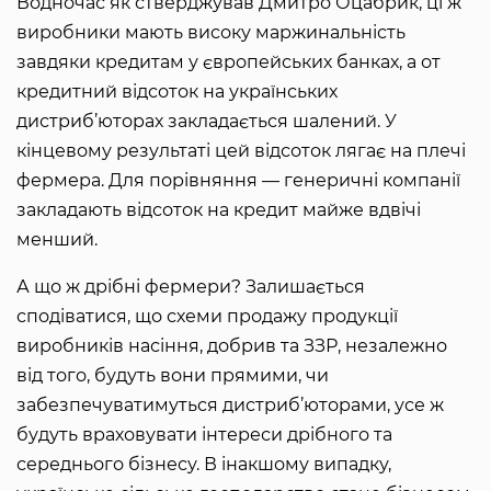
Водночас як стверджував Дмитро Оцабрик, ці ж
виробники мають високу маржинальність
завдяки кредитам у європейських банках, а от
кредитний відсоток на українських
дистриб’юторах закладається шалений. У
кінцевому результаті цей відсоток лягає на плечі
фермера. Для порівняння — генеричні компанії
закладають відсоток на кредит майже вдвічі
менший.
А що ж дрібні фермери? Залишається
сподіватися, що схеми продажу продукції
виробників насіння, добрив та ЗЗР, незалежно
від того, будуть вони прямими, чи
забезпечуватимуться дистриб’юторами, усе ж
будуть враховувати інтереси дрібного та
середнього бізнесу. В інакшому випадку,