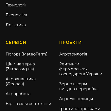
Технології
Економіка
Логістика
СЕРВІСИ
ПРОЕКТИ
Погода (MeteoFarm)
Агротрилогія
Ціни на зерно
Рейтинги
(Zernotorg.ua)
фермерських
господарств України
Агроаналітика
(Феодал)
Зерно в корм —
вигідна переробка
Агроробота
АгроЕкспедиція
Біржа сільгосптехніки
Гранти та програми