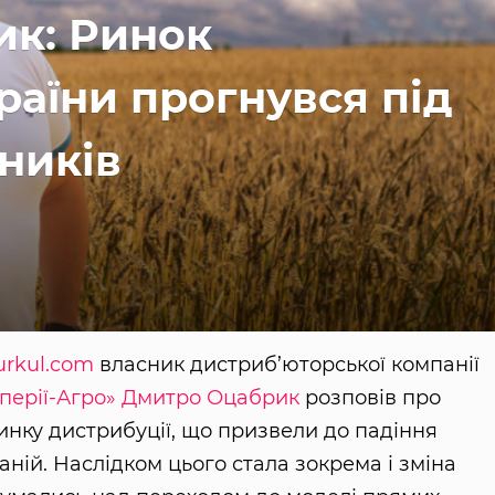
к: Ринок
раїни прогнувся під
ників
urkul.com
власник дистриб’юторської компанії
перії-Агро»
Дмитро Оцабрик
розповів про
инку дистрибуції, що призвели до падіння
аній. Наслідком цього стала зокрема і зміна