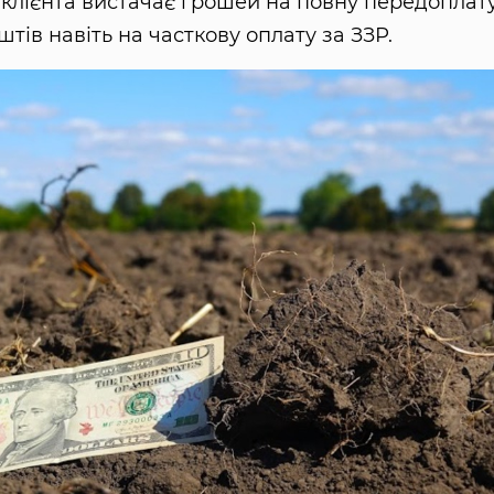
у клієнта вистачає грошей на повну передоплат
штів навіть на часткову оплату за ЗЗР.