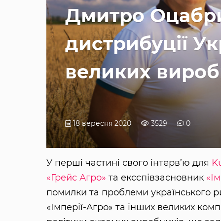
Дмитро Оцабри
дистрибуції Ук
великих вироб
18 вересня 2020
3529
0
У перші частині свого інтерв’ю для
K
«Грейс Агро»
та ексспівзасновник
«Ім
помилки та проблеми українського р
«Імперії-Агро» та інших великих комп