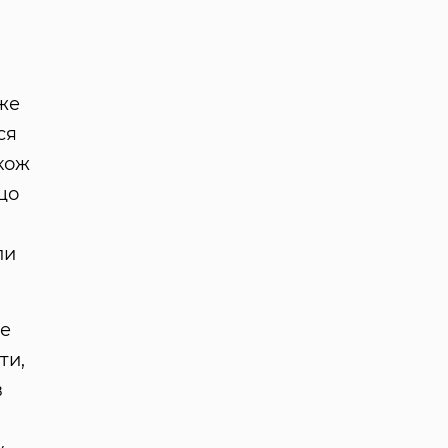
же
ся
кож
що
ли
не
ти,
в