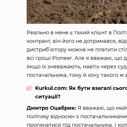
Реально в мене є такий клієнт в Полт
контракт, він його не дотримався, ві
дистриб’ютору можна не платити стіль
всі гроші Pioneer. Але я вважаю, що 
якщо їх зневажають, навіть через суд
постачальника, тому й хочу такого ж 
Kurkul.com: Як бути взагалі сьог
ситуації?
Дмитро Оцабрик:
Я вважаю, що майб
політику відносин з постачальниками
прогинатися під постачальника. І ко