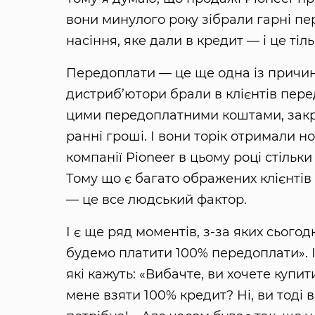
вони минулого року зібрали гарні пе
насіння, яке дали в кредит — і це тіль
Передоплати — це ще одна із причин
дистриб’ютори брали в клієнтів перед
цими передоплатними коштами, закри
ранні гроші. І вони торік отримали н
компанії Pioneer в цьому році стільк
Тому що є багато ображених клієнтів
— це все людський фактор.
І є ще ряд моментів, з-за яких сьогод
будемо платити 100% передоплати». І 
які кажуть: «Вибачте, ви хочете купит
мене взяти 100% кредит? Ні, ви тоді в