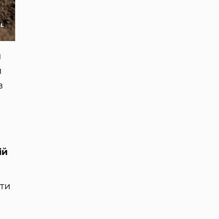
и
и
в
ій
ати