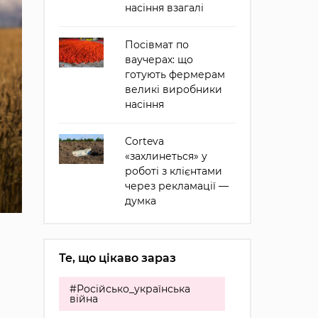
насіння взагалі
Посівмат по
ваучерах: що
готують фермерам
великі виробники
насіння
Corteva
«захлинеться» у
роботі з клієнтами
через рекламації —
думка
Те, що цікаво зараз
#Російсько_українська
війна