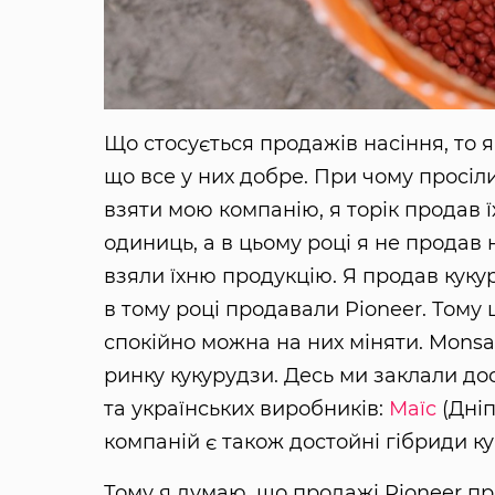
Що стосується продажів насіння, то я
що все у них добре. При чому просіл
взяти мою компанію, я торік продав їх
одиниць, а в цьому році я не продав ні
взяли їхню продукцію. Я продав куку
в тому році продавали Pioneer. Тому
спокійно можна на них міняти. Monsa
ринку кукурудзи. Десь ми заклали дос
та українських виробників:
Маїс
(Дніп
компаній є також достойні гібриди ку
Тому я думаю, що продажі Pioneer про