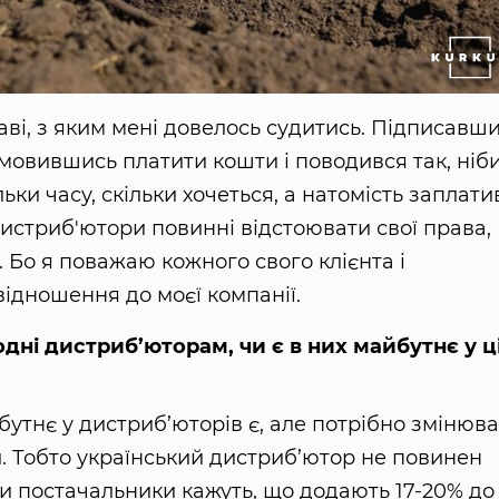
аві, з яким мені довелось судитись. Підписавш
дмовившись платити кошти і поводився так, ніб
ки часу, скільки хочеться, а натомість заплати
дистриб'ютори повинні відстоювати свої права,
. Бо я поважаю кожного свого клієнта і
відношення до моєї компанії.
одні дистриб’юторам, чи є в них майбутнє у ц
утнє у дистриб’юторів є, але потрібно змінюв
. Тобто український дистриб’ютор не повинен
ли постачальники кажуть, що додають 17-20% до