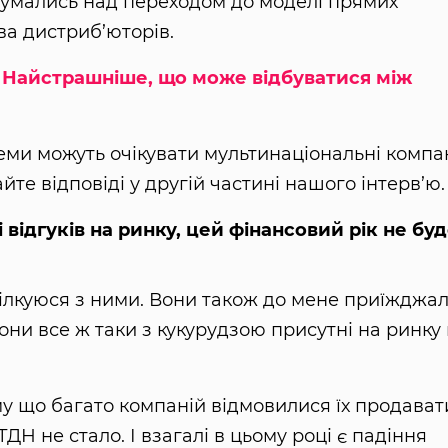
думались над переходом до моделі прямих
ва дистриб’юторів.
 Найстрашніше, що може відбуватися між
леми можуть очікувати мультинаціональні компан
те відповіді у другій частині нашого інтерв’ю
і відгуків на ринку, цей фінансовий рік не бу
пілкуюся з ними. Вони також до мене приїжджал
они все ж таки з кукурудзою присутні на ринку 
у що багато компаній відмовилися їх продават
ТДН не стало. І взагалі в цьому році є падіння