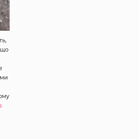
ть,
кщо
е
 ми
вому
s