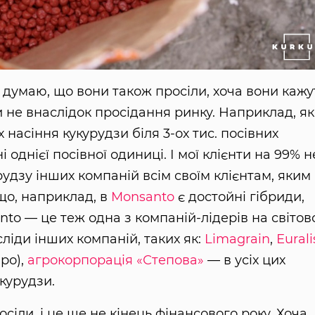
 думаю, що вони також просіли, хоча вони кажу
и не внаслідок просідання ринку. Наприклад, я
 насіння кукурудзи біля 3-ох тис. посівних
 однієї посівної одиниці. І мої клієнти на 99% н
рудзу інших компаній всім своїм клієнтам, яким
 що, наприклад, в
Monsanto
є достойні гібриди,
nto — це теж одна з компаній-лідерів на світо
ліди інших компаній, таких як:
Limagrain
,
Еurali
ро),
агрокорпорація «Степова»
— в усіх цих
курудзи.
сіли, і це ще не кінець фінансового року. Хоча