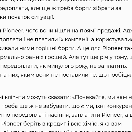
редоплати, але ще ж треба борги зібрати за
ки початок ситуації.
 Pioneer, чого вони йшли на прямі продажі. Ад
оплати і не платили їх компанії, а користували
вали ними торішні борги. А це для Pioneer та
ормально ранніх грошей. Але тут ще річ у тому, 
и передоплати, як минулого року, не заплатять.
 на них, яким вони не поставили те, що пообіця
ні клієнти можуть сказати: «Почекайте, ми вам 
треба ще ж не забувати, що є ми, їхні конкурен
и по передоплаті насіння, заплатити Pioneer, а 
 Pioneer беріть в кредит і всю хімію, яка вам