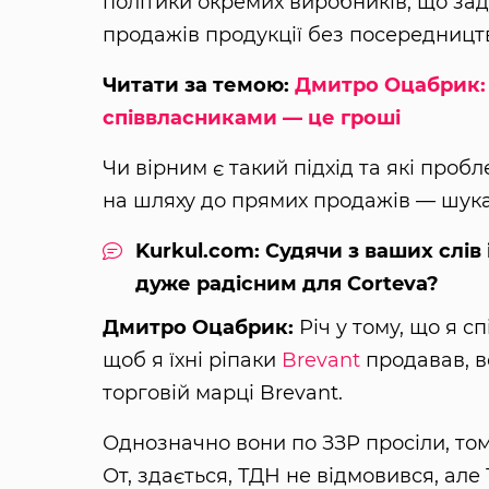
політики окремих виробників, що за
продажів продукції без посередницт
Читати за темою:
Дмитро Оцабрик:
співвласниками — це гроші
Чи вірним є такий підхід та які проб
на шляху до прямих продажів — шукай
Kurkul.com: Судячи з ваших слів 
дуже радісним для Corteva?
Дмитро Оцабрик:
Річ у тому, що я с
щоб я їхні ріпаки
Brevant
продавав, в
торговій марці Brevant.
Однозначно вони по ЗЗР просіли, том
От, здається, ТДН не відмовився, але 