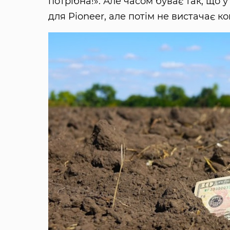
потрібна!». Але часом буває так, що 
для Pioneer, але потім не вистачає ко