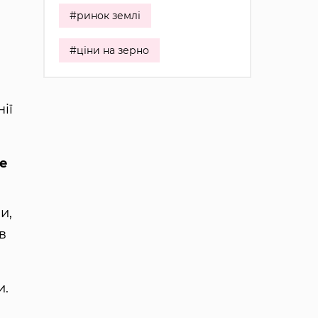
#ринок землі
#ціни на зерно
ії
.
де
и,
в
и.