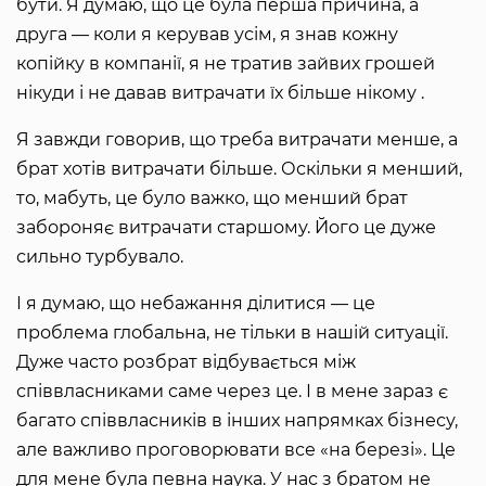
бути. Я думаю, що це була перша причина, а
друга — коли я керував усім, я знав кожну
копійку в компанії, я не тратив зайвих грошей
нікуди і не давав витрачати їх більше нікому .
Я завжди говорив, що треба витрачати менше, а
брат хотів витрачати більше. Оскільки я менший,
то, мабуть, це було важко, що менший брат
забороняє витрачати старшому. Його це дуже
сильно турбувало.
І я думаю, що небажання ділитися — це
проблема глобальна, не тільки в нашій ситуації.
Дуже часто розбрат відбувається між
співвласниками саме через це. І в мене зараз є
багато співвласників в інших напрямках бізнесу,
але важливо проговорювати все «на березі». Це
для мене була певна наука. У нас з братом не