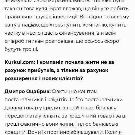
знижували свою маржинальність. І це вже була
така снігова куля. Брат вважав, що він усе робить
правильно і шукав інвестиції. Він їздив по всьому
світу з надією, що хтось купить компанію, купить
частку в нього і дасть фінансування, він всім
співробітникам розповідав, що ось-ось скоро
будуть гроші.
Kurkul.com: І компанія почала жити не за
рахунок прибутків, а тільки за рахунок
розширення і нових клієнтів?
Дмитро Оцабрик:
Фактично коштом
постачальників і клієнтів. Тобто постачальники
давали товар у кредит, за цей товар бралася
передоплата у клієнта за кредитний товар і за ці
гроші фактично вони жили. І плюс банківські
кредити. Вони їх постійно збільшували. Коли я