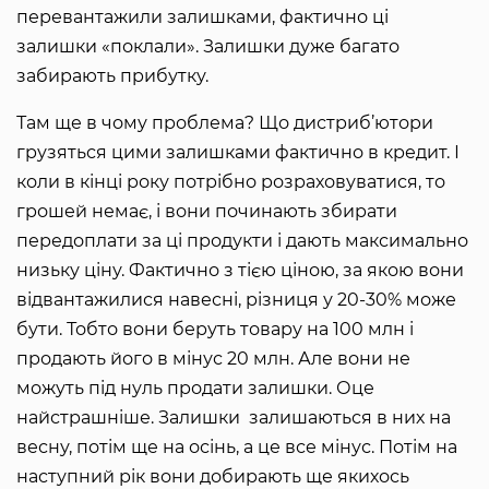
перевантажили залишками, фактично ці
залишки «поклали». Залишки дуже багато
забирають прибутку.
Там ще в чому проблема? Що дистриб’ютори
грузяться цими залишками фактично в кредит. І
коли в кінці року потрібно розраховуватися, то
грошей немає, і вони починають збирати
передоплати за ці продукти і дають максимально
низьку ціну. Фактично з тією ціною, за якою вони
відвантажилися навесні, різниця у 20-30% може
бути. Тобто вони беруть товару на 100 млн і
продають його в мінус 20 млн. Але вони не
можуть під нуль продати залишки. Оце
найстрашніше. Залишки залишаються в них на
весну, потім ще на осінь, а це все мінус. Потім на
наступний рік вони добирають ще якихось