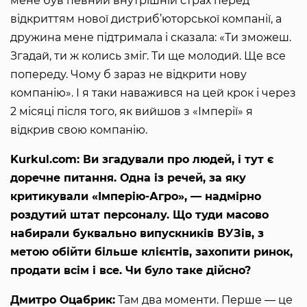
мене був певний внутрішній страх перед
відкриттям нової дистриб’юторської компанії, а
дружина мене підтримала і сказала: «Ти зможеш.
Згадай, ти ж колись зміг. Ти ще молодий. Ще все
попереду. Чому б зараз не відкрити нову
компанію». І я таки наважився на цей крок і через
2 місяці після того, як вийшов з «Імперії» я
відкрив свою компанію.
Kurkul.com: Ви згадували про людей, і тут є
доречне питання. Одна із речей, за яку
критикували «Імперію-Агро», — надмірно
роздутий штат персоналу. Що туди масово
набирали буквально випускників ВУЗів, з
метою обійти більше клієнтів, захопити ринок,
продати всім і все. Чи було таке дійсно?
Дмитро Оцабрик:
Там два моменти. Перше — це