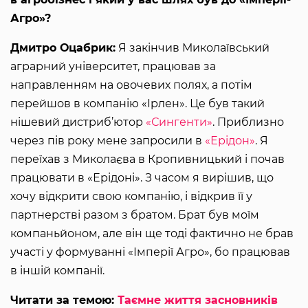
Агро»?
Дмитро Оцабрик:
Я закінчив Миколаївський
аграрний університет, працював за
направленням на овочевих полях, а потім
перейшов в компанію «Ірлен». Це був такий
нішевий дистриб’ютор
«Сингенти»
. Приблизно
через пів року мене запросили в
«Ерідон»
. Я
переїхав з Миколаєва в Кропивницький і почав
працювати в «Ерідоні». З часом я вирішив, що
хочу відкрити свою компанію, і відкрив її у
партнерстві разом з братом. Брат був моїм
компаньйоном, але він ще тоді фактично не брав
участі у формуванні «Імперії Агро», бо працював
в іншій компанії.
Читати за темою:
Таємне життя засновників