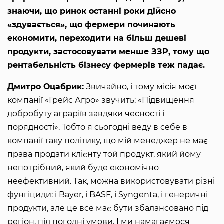
знаючи, що ринок останні роки дійсно
«здувається», що фермери починають
економити, переходити на більш дешеві
продукти, застосовувати менше ЗЗР, тому що
рентабельність бізнесу фермерів теж падає.
Дмитро Оцабрик:
Звичайно, і тому місія моєї
компанії «Грейс Агро» звучить: «Підвищення
добробуту аграріїв завдяки чесності і
порядності». Тобто я сьогодні веду в себе в
компанії таку політику, що мій менеджер не має
права продати клієнту той продукт, який йому
непотрібний, який буде економічно
неефективний. Так, можна використовувати різні
фунгіциди: і Bayer, і BASF, і Syngenta, і генеричні
продукти, але це все має бути збалансовано під
регіон, під погодні умови. І ми намагаємося