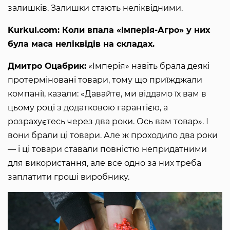
залишків. Залишки стають неліквідними.
Kurkul.com: Коли впала «Імперія-Агро» у них
була маса неліквідів на складах.
Дмитро Оцабрик:
«Імперія» навіть брала деякі
протерміновані товари, тому що приїжджали
компанії, казали: «Давайте, ми віддамо їх вам в
цьому році з додатковою гарантією, а
розрахуєтесь через два роки. Ось вам товар». І
вони брали ці товари. Але ж проходило два роки
— і ці товари ставали повністю непридатними
для використання, але все одно за них треба
заплатити гроші виробнику.