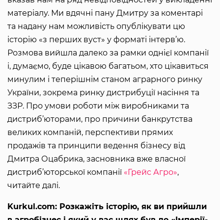
матеріалу. Ми вдячні пану Дмитру за коментарі
та надану нам можливість опублікувати цю
історію «з перших вуст» у форматі інтерв’ю.
Розмова вийшла далеко за рамки однієї компанії
і, думаємо, буде цікавою багатьом, хто цікавиться
минулим і теперішнім станом аграрного ринку
України, зокрема ринку дистрибуції насіння та
ЗЗР. Про умови роботи між виробниками та
дистриб’юторами, про причини банкрутства
великих компаній, перспективи прямих
продажів та принципи ведення бізнесу від
Дмитра Оцабрика, засновника вже власної
дистриб’юторської компанії
«Грейс Агро»
,
читайте далі.
Kurkul.com: Розкажіть історію, як ви прийшли
в агробізнес і який у вас шлях був до «Імперії-