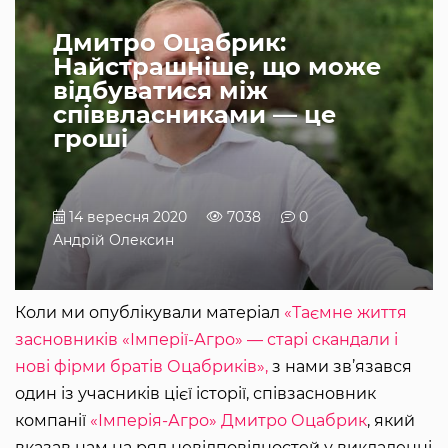
Дмитро Оцабрик:
Найстрашніше, що може
відбуватися між
співвласниками — це
гроші
14 вересня 2020
7038
0
Андрій Олексин
Коли ми опублікували матеріал
«Таємне життя
засновників «Імперії-Агро» — старі скандали і
нові фірми братів Оцабриків»,
з нами зв’язався
один із учасників цієї історії, співзасновник
компанії
«Імперія-Агро»
Дмитро Оцабрик
, який
вказав нам на ряд невідповідностей у викладенні