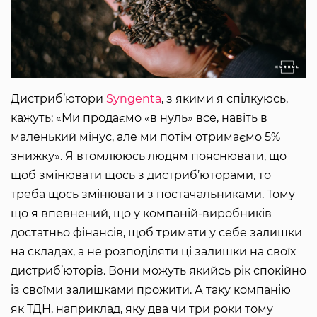
Дистриб’ютори
Syngenta
, з якими я спілкуюсь,
кажуть: «Ми продаємо «в нуль» все, навіть в
маленький мінус, але ми потім отримаємо 5%
знижку». Я втомлююсь людям пояснювати, що
щоб змінювати щось з дистриб’юторами, то
треба щось змінювати з постачальниками. Тому
що я впевнений, що у компаній-виробників
достатньо фінансів, щоб тримати у себе залишки
на складах, а не розподіляти ці залишки на своїх
дистриб’юторів. Вони можуть якийсь рік спокійно
із своїми залишками прожити. А таку компанію
як ТДН, наприклад, яку два чи три роки тому