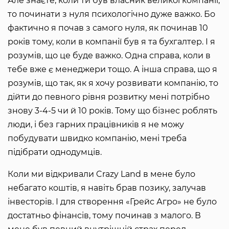
Але знаєте, коли ти був власник великої компанії,
то починати з нуля психологічно дуже важко. Бо
фактично я почав з самого нуля, як починав 10
років тому, коли в компанії був я та бухгалтер. І я
розумів, що це буде важко. Одна справа, коли в
тебе вже є менеджери тощо. А інша справа, що я
розумів, що так, як я хочу розвивати компанію, то
дійти до певного рівня розвитку мені потрібно
знову 3-4-5 чи й 10 років. Тому що бізнес роблять
люди, і без гарних працівників я не можу
побудувати швидко компанію, мені треба
підібрати однодумців.
Коли ми відкривали Crazy Land в мене було
небагато коштів, я навіть брав позику, залучав
інвесторів. І для створення «Грейс Агро» не було
достатньо фінансів, тому починав з малого. В