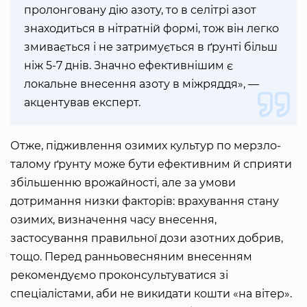
пролонговану дію азоту, то в селітрі азот
знаходиться в нітратній формі, тож він легко
змивається і не затримується в ґрунті більш
ніж 5-7 днів. Значно ефективнішим є
локальне внесення азоту в міжряддя», —
акцентував експерт.
Отже, підживлення озимих культур по мерзло-
талому ґрунту може бути ефективним й сприяти
збільшенню врожайності, але за умови
дотримання низки факторів: врахування стану
озимих, визначення часу внесення,
застосування правильної дози азотних добрив,
тощо. Перед ранньовесняним внесенням
рекомендуємо проконсультуватися зі
спеціалістами, аби не викидати кошти «на вітер».