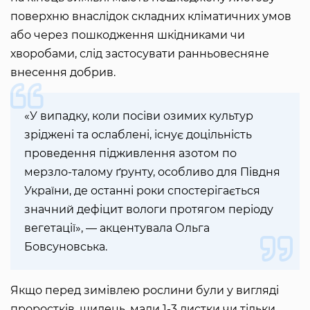
поверхню внаслідок складних кліматичних умов
або через пошкодження шкідниками чи
хворобами, слід застосувати ранньовесняне
внесення добрив.
«У випадку, коли посіви озимих культур
зріджені та ослаблені, існує доцільність
проведення підживлення азотом по
мерзло-талому ґрунту, особливо для Півдня
України, де останні роки спостерігається
значний дефіцит вологи протягом періоду
вегетації», — акцентувала Ольга
Бовсуновська.
Якщо перед зимівлею рослини були у вигляді
проростків, шилець, мали 1-3 листки чи тільки