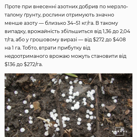
Проте при внесенні азотних добрив по мерзло-
талому ґрунту, рослини отримують значно
менше азоту — близько 34–51 кг/га. В такому
випадку, врожайність збільшиться від 1,36 до 2,04
т/га, або у грошовому виразі — від $272 до $408
на 1 га. Тобто, втрати прибутку від
недоотриманого врожаю можуть становити від
$136 до $272/га.