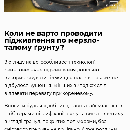
Коли не варто проводити
підживлення по мерзло-
талому ґрунту?
З огляду на всі особливості технології,
ранньовесняне підживлення доцільно
використовувати тільки для посівів, на яких не
відбулося кущення. В інших випадках слід
віддавати перевагу прикореневому.
Вносити будь-які добрива, навіть найсучасніші з
інгібіторами нітрифікації азоту та виготовлених у
вигляді гранул, покритих полімерами, без
снігового покриву не доцільно. Адже рослини