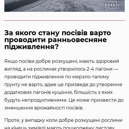
За якого стану посівів варто
проводити ранньовесняне
підживлення?
Якщо посіви добре розкущені, мають здоровий
вигляд, а на рослинах утворилось 2-4 пагони —
проводити підживлення по мерзло-талому
ґрунту не варто, адже це призведе до утворення
додаткових пагонів кущіння, більшість з яких
будуть непродуктивними. Це може призвести до
зменшення врожайності посівів.
Проте, у випадку коли добре розкущені рослини
на кінець зимівлі мають пошкоджену листову