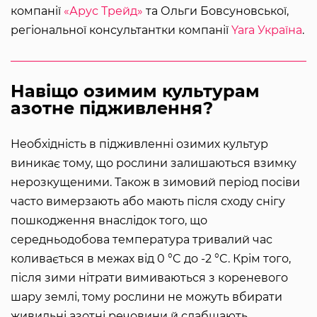
компанії
«Арус Трейд»
та Ольги Бовсуновської,
регіональної консультантки компанії
Yara Україна
.
Навіщо озимим культурам
азотне підживлення?
Необхідність в підживленні озимих культур
виникає тому, що рослини залишаються взимку
нерозкущеними. Також в зимовий період посіви
часто вимерзають або мають після сходу снігу
пошкодження внаслідок того, що
середньодобова температура тривалий час
коливається в межах від 0 °C до -2 °C. Крім того,
після зими нітрати вимиваються з кореневого
шару землі, тому рослини не можуть вбирати
живильні азотні речовини й слабшають.