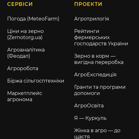
СЕРВІСИ
ПРОЕКТИ
Погода (MeteoFarm)
Агротрилогія
Ціни на зерно
Рейтинги
(Zernotorg.ua)
фермерських
господарств України
Агроаналітика
(Феодал)
Зерно в корм —
вигідна переробка
Агроробота
АгроЕкспедиція
Біржа сільгосптехніки
Гранти та програми
Маркетплейс
допомоги
агронома
АгроОсвіта
Я — Куркуль
Жінка в агро — до
щастя