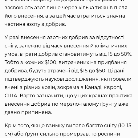
засвоюють азот лише через кілька тижнів після
його внесення, а за цей час втратиться значна
частина азоту з добрив.
У разі внесення азотних добрив за відсутності
снігу, залежно від часу внесення й кліматичних
умов, втрати добрив становитимуть від 15 до 50%.
Тобто з кожних $100, витрачених на придбання
добрива, будуть втрачені від $15 до $50. Ці дані
підтверджують наукові дослідження, які провели
вчені з різних країн, зокрема в Канаді, Європі,
США. Варто зазначити, що у цих країнах практика
внесення добрив по мерзло-талому ґрунту вже
давно припинена.
Крім того, якщо взимку випало багато снігу (10-15
см) або ґрунт сильно промерзав, то рослини