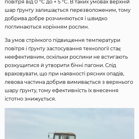
повітря від 0 °C до + 5 °C. В таких умовах верхній
шар ґрунту залишається перезволоженим, тому
добрива добре розчиняються і швидко
поглинаються корінням рослин.
За умов стрімкого підвищення температури
повітря і ґрунту застосування технології стає
неефективним, оскільки рослини не встигають
розкущитися й утворити бічні пагони. Слід
враховувати, що при наявності рясних опадів,
левова частина добрив вимивається з верхнього
шару ґрунту, тому ефективність їх внесення
істотно знижується.