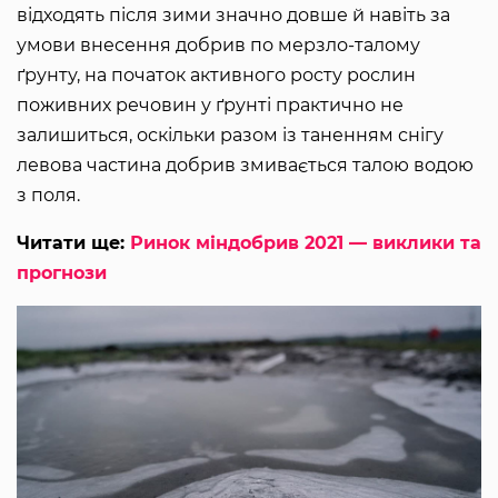
відходять після зими значно довше й навіть за
умови внесення добрив по мерзло-талому
ґрунту, на початок активного росту рослин
поживних речовин у ґрунті практично не
залишиться, оскільки разом із таненням снігу
левова частина добрив змивається талою водою
з поля.
Читати ще:
Ринок міндобрив 2021 — виклики та
прогнози