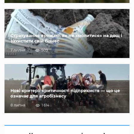
Страхування врожаю, як не «молитися» на дощ і
захистити свій бізнес
7 липня
509
Нові критерії критичності підприємств — що це
означає для агробізнесу
8 липня
1 614