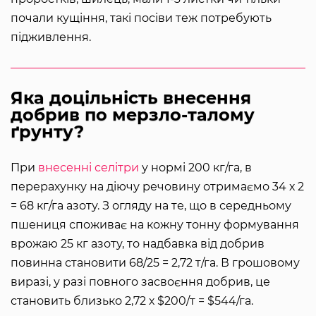
почали кущіння, такі посіви теж потребують
підживлення.
Яка доцільність внесення
добрив по мерзло-талому
ґрунту?
При
внесенні селітри
у нормі 200 кг/га, в
перерахунку на діючу речовину отримаємо 34 х 2
= 68 кг/га азоту. З огляду на те, що в середньому
пшениця споживає на кожну тонну формування
врожаю 25 кг азоту, то надбавка від добрив
повинна становити 68/25 = 2,72 т/га. В грошовому
виразі, у разі повного засвоєння добрив, це
становить близько 2,72 х $200/т = $544/га.