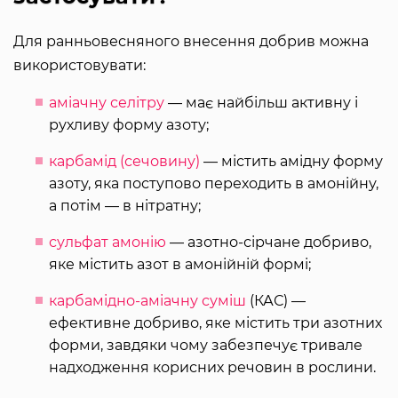
Для ранньовесняного внесення добрив можна
використовувати:
аміачну селітру
— має найбільш активну і
рухливу форму азоту;
карбамід (сечовину)
— містить амідну форму
азоту, яка поступово переходить в амонійну,
а потім — в нітратну;
сульфат амонію
— азотно-сірчане добриво,
яке містить азот в амонійній формі;
карбамідно-аміачну суміш
(КАС) —
ефективне добриво, яке містить три азотних
форми, завдяки чому забезпечує тривале
надходження корисних речовин в рослини.