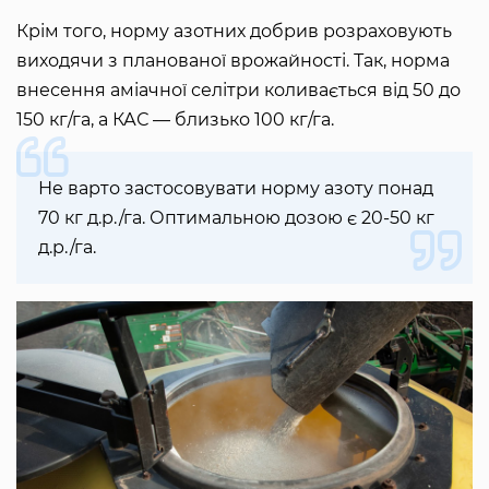
Крім того, норму азотних добрив розраховують
виходячи з планованої врожайності. Так, норма
внесення аміачної селітри коливається від 50 до
150 кг/га, а КАС — близько 100 кг/га.
Не варто застосовувати норму азоту понад
70 кг д.р./га. Оптимальною дозою є 20-50 кг
д.р./га.