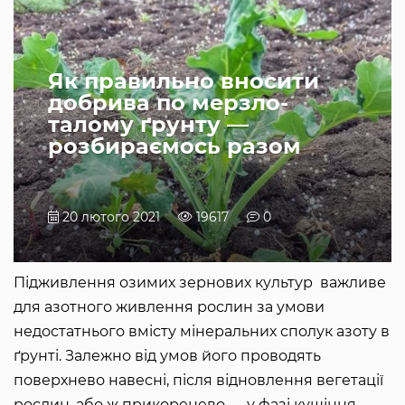
Як правильно вносити
добрива по мерзло-
талому ґрунту —
розбираємось разом
20 лютого 2021
19617
0
Підживлення озимих зернових культур важливе
для азотного живлення рослин за умови
недостатнього вмісту мінеральних сполук азоту в
ґрунті. Залежно від умов його проводять
поверхнево навесні, після відновлення вегетації
рослин, або ж прикоренево — у фазі кущіння