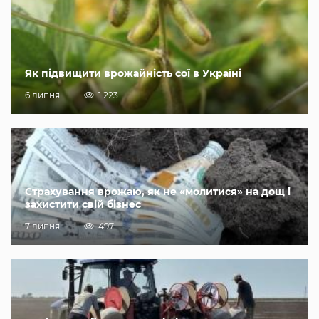
Як підвищити врожайність сої в Україні
6 липня
1 223
Страхування врожаю, як не «молитися» на дощ і
захистити свій бізнес
7 липня
497