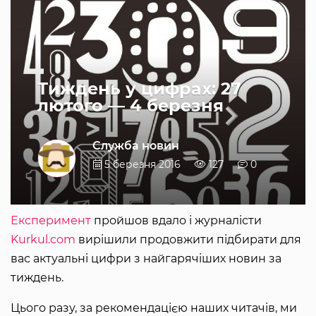
Тиждень у цифрах: 27
лютого ― 4 березня
Служба новин
5 березня 2016
127
0
Експеримент
пройшов вдало і журналісти
Kurkul.com
вирішили продовжити підбирати для
вас актуальні цифри з найгарячіших новин за
тиждень.
Цього разу, за рекомендацією наших читачів, ми