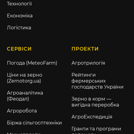
Технології
Економіка
Логістика
СЕРВІСИ
ПРОЕКТИ
Погода (MeteoFarm)
Агротрилогія
Ціни на зерно
Рейтинги
(Zernotorg.ua)
фермерських
господарств України
Агроаналітика
(Феодал)
Зерно в корм —
вигідна переробка
Агроробота
АгроЕкспедиція
Біржа сільгосптехніки
Гранти та програми