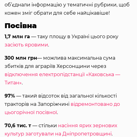
об’єднали інформацію у тематичні рубрики, щоб
кожен зміг обрати для себе найцікавіше!
Посівна
1,7 млн га
― таку площу в Україні цього року
засіють яровими
.
300 млн грн
― можлива максимальна сума
збитків для аграріїв Херсонщини через
відключення електропідстанції «Каховська ―
Титан»
.
97%
― такий відсоток від загальної кількості
тракторів на Запоріжчині
відремонтовано до
цьогорічної посівної
.
70,6 тис. т
― стільки
насіння ярих зернових
культур заготували на Дніпропетровщині
.