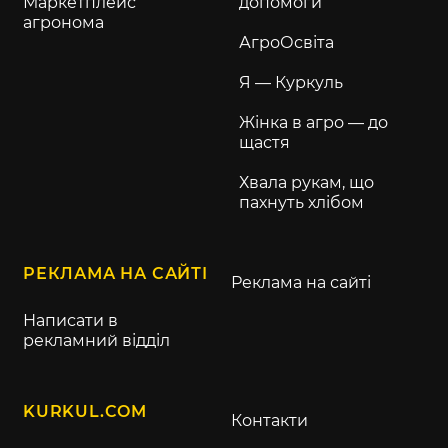
Маркетплейс
допомоги
агронома
АгроОсвіта
Я — Куркуль
Жінка в агро — до
щастя
Хвала рукам, що
пахнуть хлібом
РЕКЛАМА НА САЙТІ
Реклама на сайті
Написати в
рекламний відділ
KURKUL.COM
Контакти