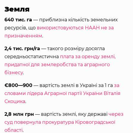
Земля
640 тис. га
― приблизна кількість земельних
ресурсів, що
використовуються НААН не за
призначенням
.
2,4 тис. грн/га
― такого розміру досягла
середньостатистична
плата за оренду землі,
придатної для землеробства та аграрного
бізнесу
.
€800—900
― вартість землі в Україні за 1 га
за
словами лідера Аграрної партії України Віталія
Скоцика
.
2,8 млн грн
― вартість землі, яку державі
через
суд повернула прокуратура Кіровоградської
області
.