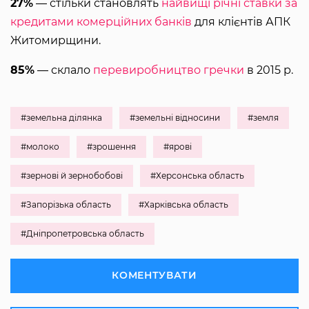
27%
― стільки становлять
найвищі річні ставки за
кредитами комерційних банків
для клієнтів АПК
Житомирщини.
85%
― склало
перевиробництво гречки
в 2015 р.
#земельна ділянка
#земельні відносини
#земля
#молоко
#зрошення
#ярові
#зернові й зернобобові
#Херсонська область
#Запорізька область
#Харківська область
#Дніпропетровська область
КОМЕНТУВАТИ