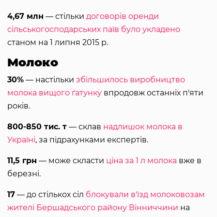
4,67 млн
― стільки
договорів оренди
сільськогосподарських паїв було укладено
станом на 1 липня 2015 р.
Молоко
30%
― настільки
збільшилось виробництво
молока вищого ґатунку
впродовж останніх п'яти
років.
800-850 тис. т
― склав
надлишок молока в
Україні
, за підрахунками експертів.
11,5 грн
― може скласти
ціна за 1 л молока
вже в
березні.
17
― до стількох сіл
блокували в'їзд молоковозам
жителі Бершадського району Вінниччини
на