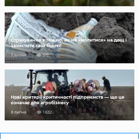
Страхування врожаю, як не «молитися» на дощ і
захистити свій бізнес
7 липня
519
Нові критерії критичності підприємств — що це
означає для агробізнесу
8 липня
1 632