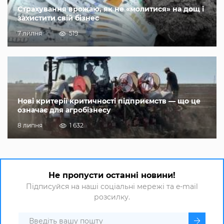
Страхування врожаю, як не «молитися» на дощ і
захистити свій бізнес
7 липня
519
Нові критерії критичності підприємств — що це
означає для агробізнесу
8 липня
1 632
Не пропусти останні новини!
Підписуйся на наші соціальні мережі та e-mail
розсилку.