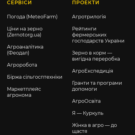
СЕРВІСИ
ПРОЕКТИ
Погода (MeteoFarm)
Агротрилогія
Ціни на зерно
Рейтинги
(Zernotorg.ua)
фермерських
господарств України
Агроаналітика
(Феодал)
Зерно в корм —
вигідна переробка
Агроробота
АгроЕкспедиція
Біржа сільгосптехніки
Гранти та програми
Маркетплейс
допомоги
агронома
АгроОсвіта
Я — Куркуль
Жінка в агро — до
щастя