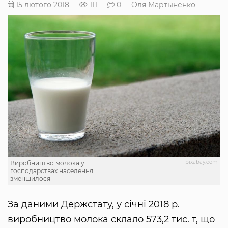
15 лютого 2018
111
0
Оля Мартыненко
pixabay.com
Виробництво молока у
господарствах населення
зменшилося
За даними Держстату, у січні 2018 р.
виробництво молока склало 573,2 тис. т, що