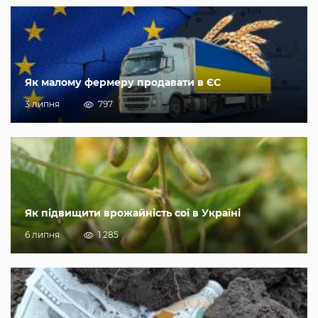
Як малому фермеру продавати в ЄС
3 липня
797
Як підвищити врожайність сої в Україні
6 липня
1 285