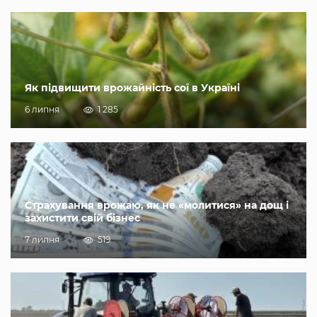
Як підвищити врожайність сої в Україні
6 липня
1 285
Страхування врожаю, як не «молитися» на дощ і
захистити свій бізнес
7 липня
519