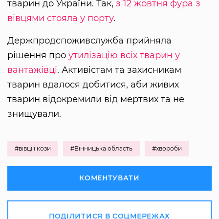
тварин до України. Так,
з 12 жовтня фура з
вівцями стояла у порту
.
Держпродспоживслужба прийняла
рішення про
утилізацію всіх тварин у
вантажівці
. Активістам та захисникам
тварин вдалося добитися, аби живих
тварин відокремили від мертвих та не
знищували.
#вівці і кози
#Вінницька область
#хвороби
КОМЕНТУВАТИ
ПОДІЛИТИСЯ В СОЦМЕРЕЖАХ