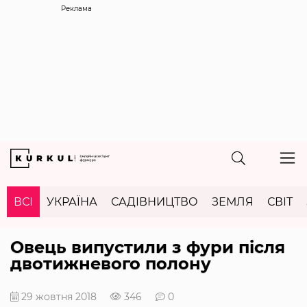
Реклама
ВСІ
УКРАЇНА
САДІВНИЦТВО
ЗЕМЛЯ
СВІТ
Овець випустили з фури після
двотижневого полону
29 жовтня 2018
346
0