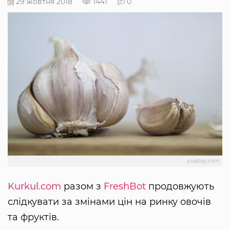
29 жовтня 2018
1441
0
pixabay.com
Kurkul.com
разом з
FreshBot
продовжують
слідкувати за змінами цін на ринку овочів
та фруктів.