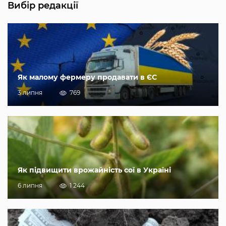
Вибір редакції
Як малому фермеру продавати в ЄС
3 липня
769
Як підвищити врожайність сої в Україні
6 липня
1 244