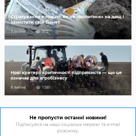
Страхування врожаю, як не «молитися» на дощ і
захистити свій бізнес
7 липня
502
Нові критерії критичності підприємств — що це
означає для агробізнесу
8 липня
1 581
Не пропусти останні новини!
Підписуйся на наші соціальні мережі та e-mail
розсилку.