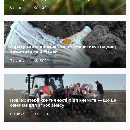
6 липня
1 244
Страхування врожаю, як не «молитися» на дощ і
захистити свій бізнес
7 липня
502
Нові критерії критичності підприємств — що це
означає для агробізнесу
8 липня
1 581