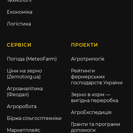
Технології
Економіка
Логістика
СЕРВІСИ
ПРОЕКТИ
Погода (MeteoFarm)
Агротрилогія
Ціни на зерно
Рейтинги
(Zernotorg.ua)
фермерських
господарств України
Агроаналітика
(Феодал)
Зерно в корм —
вигідна переробка
Агроробота
АгроЕкспедиція
Біржа сільгосптехніки
Гранти та програми
Маркетплейс
допомоги