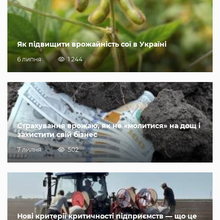
Як підвищити врожайність сої в Україні
6 липня
1 244
Страхування врожаю, як не «молитися» на дощ і
захистити свій бізнес
7 липня
502
Нові критерії критичності підприємств — що це