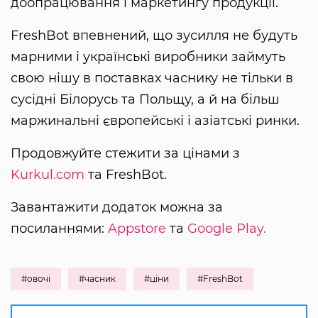
доопрацювання і маркетингу продукції.
FreshBot впевнений, що зусилля не будуть
марними і українські виробники займуть
свою нішу в поставках часнику не тільки в
сусідні Білорусь та Польщу, а й на більш
маржинальні європейські і азіатські ринки.
Продовжуйте стежити за цінами з
Kurkul.com
та FreshBot.
Завантажити додаток можна за
посиланнями:
Appstore
та
Google Play.
#овочі
#часник
#ціни
#FreshBot