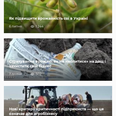
Як підвищити врожайність сої в Україні
6 липня
1 244
Страхування врожаю, як не «молитися» на дощ і
захистити свій бізнес
7 липня
502
Нові критерії критичності підприємств — що це
означає для агробізнесу