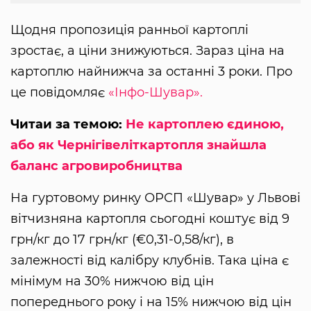
Щодня пропозиція ранньої картоплі
зростає, а ціни знижуються. Зараз ціна на
картоплю найнижча за останні 3 роки. Про
це повідомляє
«Інфо-Шувар».
Читаи за темою:
Не картоплею єдиною,
або як Чернігівеліткартопля знайшла
баланс агровиробництва
На гуртовому ринку ОРСП «Шувар» у Львові
вітчизняна картопля сьогодні коштує від 9
грн/кг до 17 грн/кг (€0,31-0,58/кг), в
залежності від калібру клубнів. Така ціна є
мінімум на 30% нижчою від цін
попереднього року і на 15% нижчою від цін