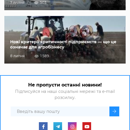
7 липня
503
Нові критерії критичності підприємств — що це
означає для агробізнесу
8 липня
1 589
Не пропусти останні новини!
Підписуйся на наші соціальні мережі та e-mail
розсилку.