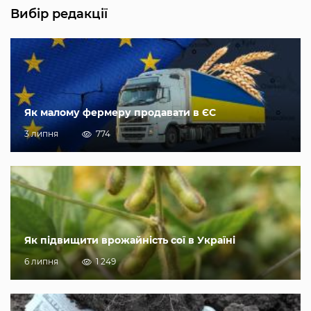
Вибір редакції
Як малому фермеру продавати в ЄС
3 липня
774
Як підвищити врожайність сої в Україні
6 липня
1 249