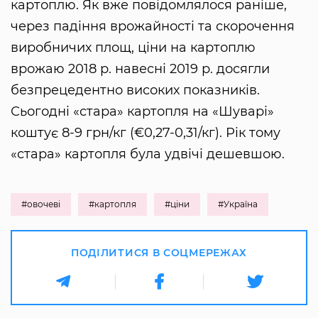
картоплю. Як вже повідомлялося раніше,
через падіння врожайності та скорочення
виробничих площ, ціни на картоплю
врожаю 2018 р. навесні 2019 р. досягли
безпрецедентно високих показників.
Сьогодні «стара» картопля на «Шуварі»
коштує 8-9 грн/кг (€0,27-0,31/кг). Рік тому
«стара» картопля була удвічі дешевшою.
#овочеві
#картопля
#ціни
#Україна
ПОДІЛИТИСЯ В СОЦМЕРЕЖАХ