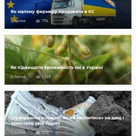
Як малому фермеру продавати в ЄС
3 липня
774
Як підвищити врожайність сої в Україні
6 липня
1 249
Страхування врожаю, як не «молитися» на дощ і
захистити свій бізнес
7 липня
503