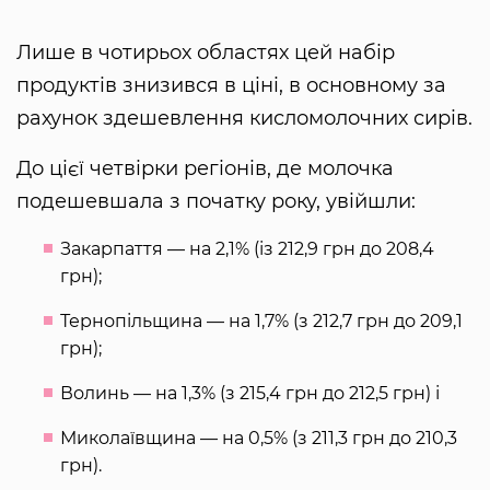
Лише в чотирьох областях цей набір
продуктів знизився в ціні, в основному за
рахунок здешевлення кисломолочних сирів.
До цієї четвірки регіонів, де молочка
подешевшала з початку року, увійшли:
Закарпаття — на 2,1% (із 212,9 грн до 208,4
грн);
Тернопільщина — на 1,7% (з 212,7 грн до 209,1
грн);
Волинь — на 1,3% (з 215,4 грн до 212,5 грн) і
Миколаївщина — на 0,5% (з 211,3 грн до 210,3
грн).