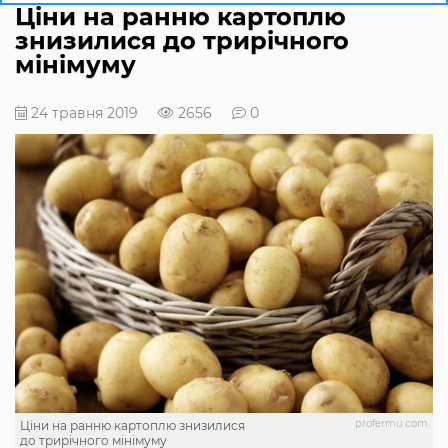
Ціни на ранню картоплю
знизилися до трирічного
мінімуму
24 травня 2019
2656
0
profermu.com
Ціни на ранню картоплю знизилися
до трирічного мінімуму