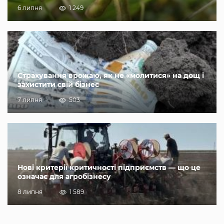
6 липня
1 249
Страхування врожаю, як не «молитися» на дощ і
захистити свій бізнес
7 липня
503
Нові критерії критичності підприємств — що це
означає для агробізнесу
8 липня
1 589