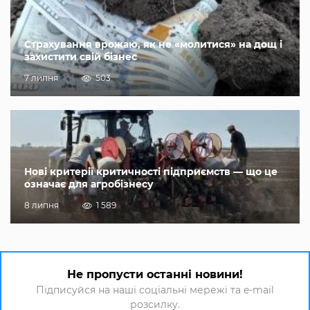
Страхування врожаю, як не «молитися» на дощ і
захистити свій бізнес
7 липня
503
Нові критерії критичності підприємств — що це
означає для агробізнесу
8 липня
1 589
Не пропусти останні новини!
Підписуйся на наші соціальні мережі та e-mail
розсилку.