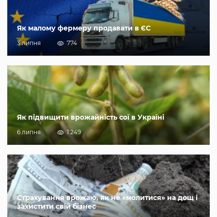
Як малому фермеру продавати в ЄС
3 липня
774
Як підвищити врожайність сої в Україні
6 липня
1 249
Страхування врожаю, як не «молитися» на дощ і
захистити свій бізнес