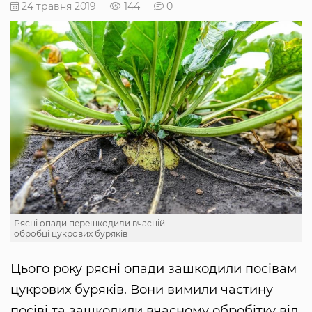
24 травня 2019
144
0
Рясні опади перешкодили вчасній
обробці цукрових буряків
Цього року рясні опади зашкодили посівам
цукрових буряків. Вони вимили частину
посіві та зашкодили вчасному обробітку від