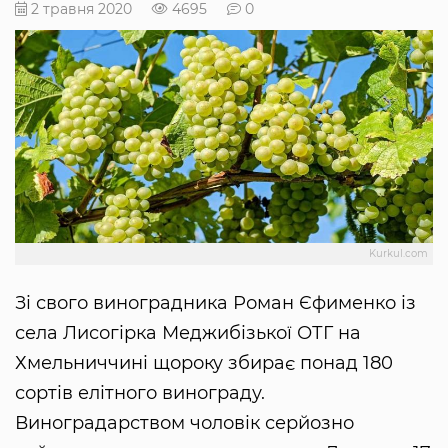
2 травня 2020
4695
0
Kurkul.com
Зі свого виноградника Роман Єфименко із
села Лисогірка Меджибізької ОТГ на
Хмельниччині щороку збирає понад 180
сортів елітного винограду.
Виноградарством чоловік серйозно