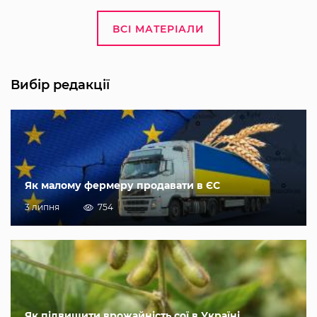
ВСІ МАТЕРІАЛИ
Вибір редакції
Як малому фермеру продавати в ЄС
3 липня
754
Як підвищити врожайність сої в Україні