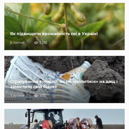
Як підвищити врожайність сої в Україні
6 липня
1 216
Страхування врожаю, як не «молитися» на дощ і
захистити свій бізнес
7 липня
495