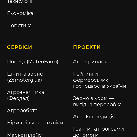
Технології
Економіка
Логістика
СЕРВІСИ
ПРОЕКТИ
Погода (MeteoFarm)
Агротрилогія
Ціни на зерно
Рейтинги
(Zernotorg.ua)
фермерських
господарств України
Агроаналітика
(Феодал)
Зерно в корм —
вигідна переробка
Агроробота
АгроЕкспедиція
Біржа сільгосптехніки
Гранти та програми
Маркетплейс
допомоги