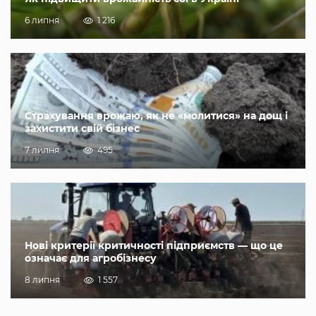
6 липня
1 216
Страхування врожаю, як не «молитися» на дощ і
захистити свій бізнес
7 липня
495
Нові критерії критичності підприємств — що це
означає для агробізнесу
8 липня
1 557