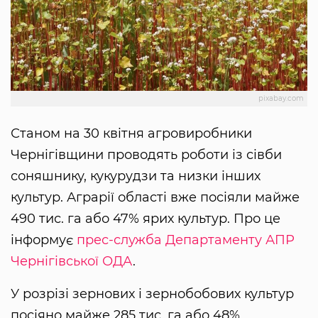
pixabay.com
Станом на 30 квітня агровиробники
Чернігівщини проводять роботи із сівби
соняшнику, кукурудзи та низки інших
культур. Аграрії області вже посіяли майже
490 тис. га або 47% ярих культур. Про це
інформує
прес-служба Департаменту АПР
Чернігівської ОДА
.
У розрізі зернових і зернобобових культур
посіяно майже 285 тис. га або 48%