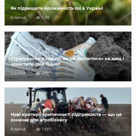
Як підвищити врожайність сої в Україні
6 липня
1 216
Страхування врожаю, як не «молитися» на дощ і
захистити свій бізнес
7 липня
495
Нові критерії критичності підприємств — що це
означає для агробізнесу
8 липня
1 557