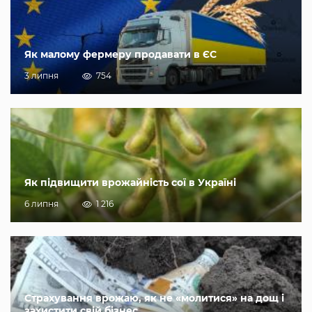
Як малому фермеру продавати в ЄС
3 липня
754
Як підвищити врожайність сої в Україні
6 липня
1 216
Страхування врожаю, як не «молитися» на дощ і
захистити свій бізнес