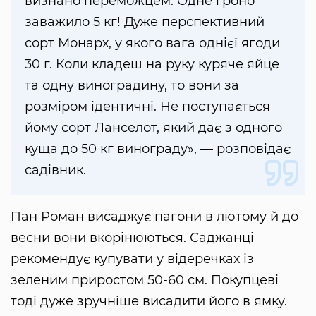
визнано переможцем. Одне гроно
заважило 5 кг! Дуже перспективний
сорт Монарх, у якого вага однієї ягоди
30 г. Коли кладеш на руку куряче яйце
та одну виноградину, то вони за
розміром ідентичні. Не поступається
йому сорт Ланселот, який дає з одного
куща до 50 кг винограду», — розповідає
садівник.
Пан Роман висаджує пагони в лютому й до
весни вони вкорінюються. Саджанці
рекомендує купувати у відеречках із
зеленим приростом 50-60 см. Покупцеві
тоді дуже зручніше висадити його в ямку.