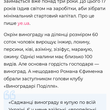
займається вже понад три роки. До цього 17
років їздив світом на заробітки, аби зібрати
мінімальний стартовий капітал. Про це
пише
ye.ua
.
Окрім винограду на ділянці розміром 60
соток чоловік вирощує інжир, лохину,
персики, ківі, азіміну, зізіфус, маракую,
ожину. Однієї малини має близько 100
видів. Але основна гордість господаря —
виноград. А нещодавно Романа Єфименка
обрали заступником голови клубу
«Виноградарі Поділля».
«Саджанці винограду я купую по всій
Україні. Є у мене азійські, європейські,