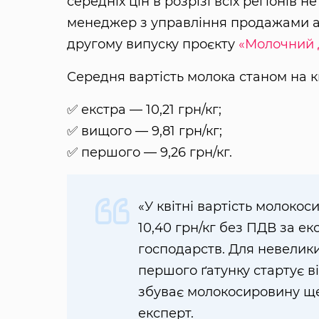
середніх цін в розрізі всіх регіонів 
менеджер з управління продажами 
другому випуску проєкту
«Молочний 
Середня вартість молока станом на кв
✅ екстра — 10,21 грн/кг;
✅ вищого — 9,81 грн/кг;
✅ першого — 9,26 грн/кг.
«У квітні вартість молоко
10,40 грн/кг без ПДВ за е
господарств. Для невелики
першого ґатунку стартує ві
збуває молокосировину щ
експерт.