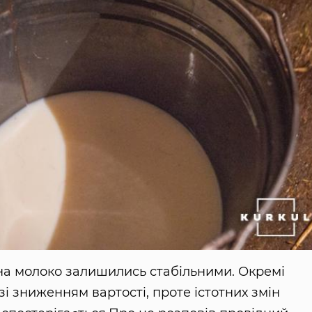
и на молоко залишились стабільними. Окремі
 зниженням вартості, проте істотних змін