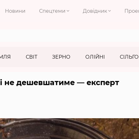
Новини
Спецтеми
Довідник
Прое
МЛЯ
СВІТ
ЗЕРНО
ОЛІЙНІ
СІЛЬГО
ці не дешевшатиме — експерт