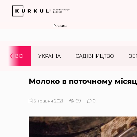
Реклама
‹
ВСІ
УКРАЇНА
САДІВНИЦТВО
ЗЕ
Молоко в поточному міся
5 травня 2021
69
0