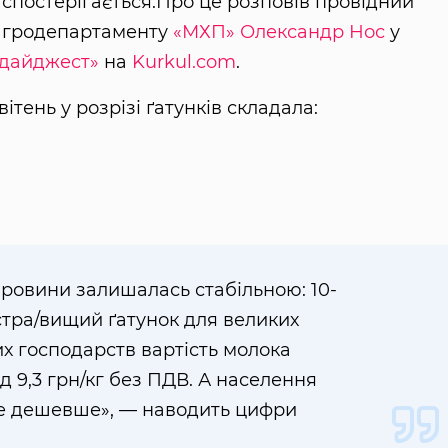
не спостерігається.Про це розповів провідний
агродепартаменту
«МХП»
Олександр Нос
у
дайджест»
на
Kurkul.com
.
ітень у розрізі ґатунків складала:
сировини залишалась стабільною: 10-
кстра/вищий ґатунок для великих
х господарств вартість молока
д 9,3 грн/кг без ПДВ. А населення
е дешевше», — наводить цифри