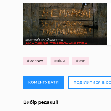
#молоко
#ціни
#мхп
КОМЕНТУВАТИ
ПОДІЛИТИСЯ В С
Вибір редакції