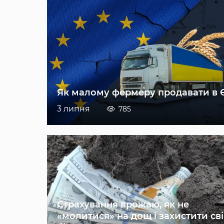
Як малому фермеру продавати в 
3 липня
785
Страхування врожаю, як не
«молитися» на дощ і захистити св