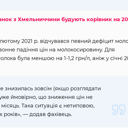
танок з Хмельниччини будують корівник на 2
-лютому 2021 р. відчувався певний дефіцит мол
езонне падіння цін на молокосировину. Для
молока була меншою на 1-1,2 грн/л, аніж у січні 2
не знизилась зовсім (якщо розглядати
 дуже ймовірно, що зниження цін не
місяць. Така ситуація є нетиповою,
х років», — додав фахівець.