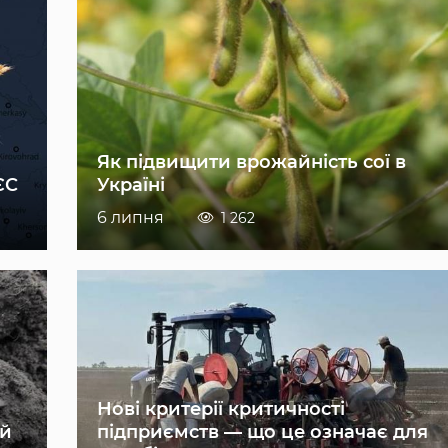
Як підвищити врожайність сої в
ЄС
Україні
6 липня
1 262
Нові критерії критичності
ій
підприємств — що це означає для