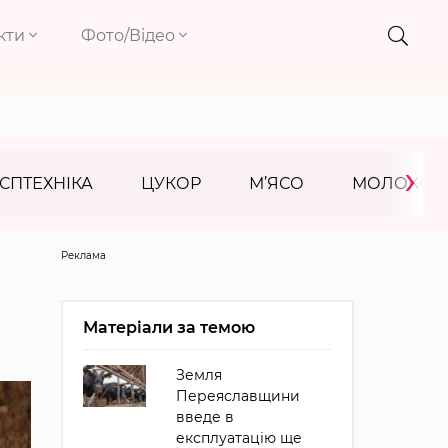
кти
Фото/Відео
›
СПТЕХНІКА
ЦУКОР
М’ЯСО
МОЛОКО
Реклама
Матеріали за темою
Земля
Переяславщини
введе в
експлуатацію ще