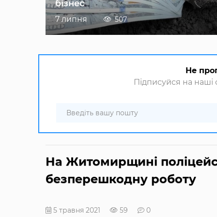
бізнес
7 липня
507
Не про
Підписуйся на наші с
На Житомирщині поліцейсь
безперешкодну роботу
5 травня 2021
59
0