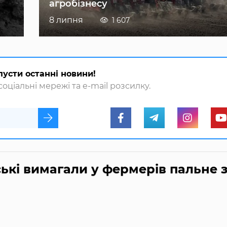
агробізнесу
8 липня
1 607
пусти останні новини!
оціальні мережі та e-mail розсилку.
кі вимагали у фермерів пальне 