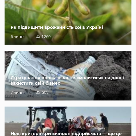
Як підвищити врожайність сої в Україні
6 липня
1 260
Страхування врожаю, як не «молитися» на дощ і
захистити свій бізнес
7 липня
507
Нові критерії критичності підприємств — що це