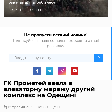
означає для агробізнесу
8 липня
1 600
Не пропусти останні новини!
Підписуйся на наші соціальні мережі та e-mail
розсилку.
ГК Прометей ввела в
елеваторну мережу другий
комплекс на Одещині
18 травня 2021
69
0