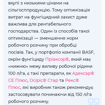
вкупі з низькими цінами на
сільгосппродукцію. Тому оптимізація
витрат на фунгіцидний захист дуже
важлива для рентабельного
господарства. Один із способів такої
оптимізації — зменшення норм
робочого розчину при обробці
посівів. Так, у портфоліо компанії BASF,
окрім фунгіциду
Пріаксор®
, який має
«нижню» межу виливу робочої рідини
100 л/га, є такі препарати, як
Адексар®
СЕ Плюс
,
Осіріс® Стар
та
Рекс®
Плюс
, які виробник також рекомендує
застосовувати починаючи від 150 л/га
робочого розчину.