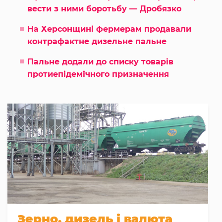
вести з ними боротьбу — Дробязко
На Херсонщині фермерам продавали
контрафактне дизельне пальне
Пальне додали до списку товарів
протиепідемічного призначення
Зерно, дизель і валюта