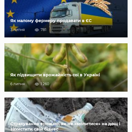
Як малому фермеру продавати в ЄС
3 липня
781
Як підвищити врожайність сої в Україні
6 липня
1 260
Страхування врожаю, як не «молитися» на дощ і
захистити свій бізнес