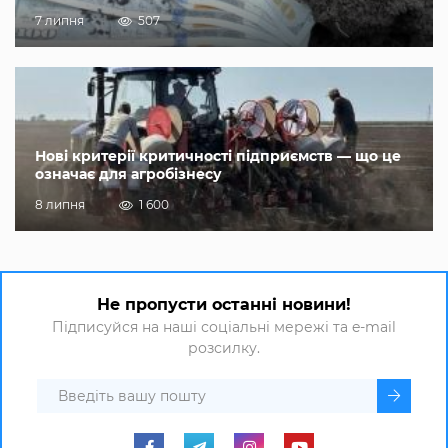
7 липня
507
Нові критерії критичності підприємств — що це
означає для агробізнесу
8 липня
1 600
Не пропусти останні новини!
Підписуйся на наші соціальні мережі та e-mail
розсилку.