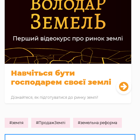
Навчіться бути
господарем своєї землі
Дізнайтеся, як підготуватися до ринку землі!
#земля
#ПродажЗемлі
#земельна реформа