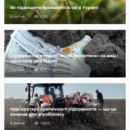
Як підвищити врожайність сої в Україні
6 липня
1 260
Страхування врожаю, як не «молитися» на дощ і
захистити свій бізнес
7 липня
507
Нові критерії критичності підприємств — що це
означає для агробізнесу
8 липня
1 600