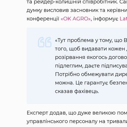
та рейдер-колишній співробітник. Са
думку висловив засновник та керівн
конференції
«OK AGRO»
, інформує
La
«Тут проблема у тому, що В
того, щоб видавати кожен 
розірвання якогось догов
підлеглим, даєте підписув
Потрібно обмежувати дирек
можна. Це гарантує безпе
сказав фахівець.
Експерт додав, що дуже великою пом
управлінського персоналу на тривал