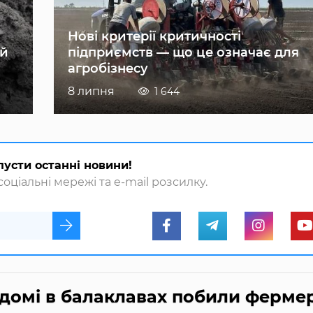
Нові критерії критичності
ій
підприємств — що це означає для
агробізнесу
8 липня
1 644
пусти останні новини!
оціальні мережі та e-mail розсилку.
домі в балаклавах побили ферме