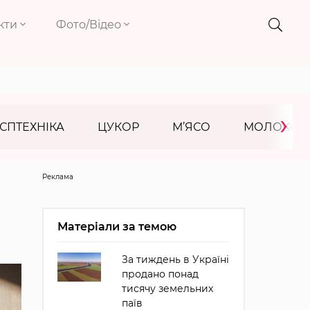
кти
Фото/Відео
›
СПТЕХНІКА
ЦУКОР
М’ЯСО
МОЛОКО
Реклама
Матеріали за темою
За тиждень в Україні
продано понад
тисячу земельних
паїв