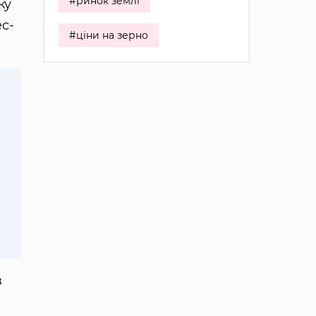
#ринок землі
ку
ес-
#ціни на зерно
в