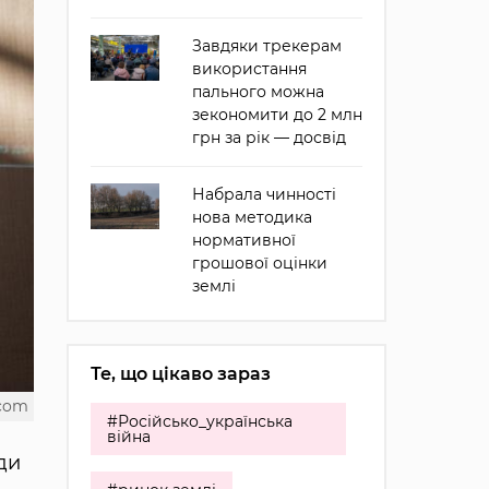
Завдяки трекерам
використання
пального можна
зекономити до 2 млн
грн за рік — досвід
Набрала чинності
нова методика
нормативної
грошової оцінки
землі
Те, що цікаво зараз
.com
#Російсько_українська
війна
ди