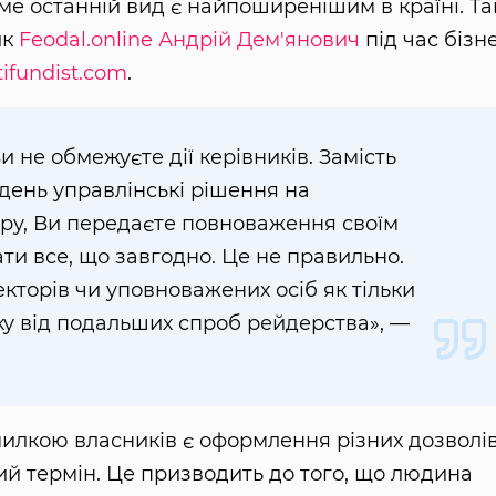
ме останній вид є найпоширенішим в країні. Та
ик
Feodal.online
Андрій Дем'янович
під час бізн
tifundist.com
.
и не обмежуєте дії керівників. Замість
день управлінські рішення на
ору, Ви передаєте повноваження своїм
ати все, що завгодно. Це не правильно.
торів чи уповноважених осіб як тільки
ку від подальших спроб рейдерства», —
илкою власників є оформлення різних дозволі
ий термін. Це призводить до того, що людина