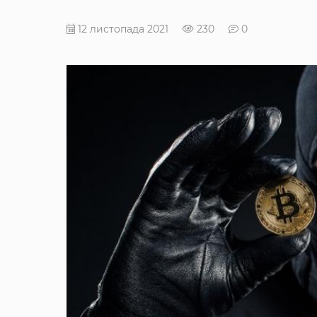
12 листопада 2021
230
0