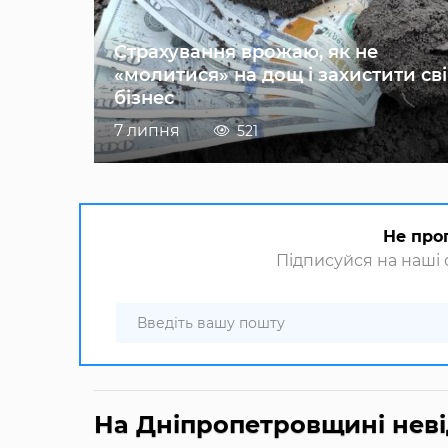
Страхування врожаю, як не
«молитися» на дощ і захистити св
бізнес
7 липня
521
Не про
Підписуйся на наші с
На Дніпропетровщині неві