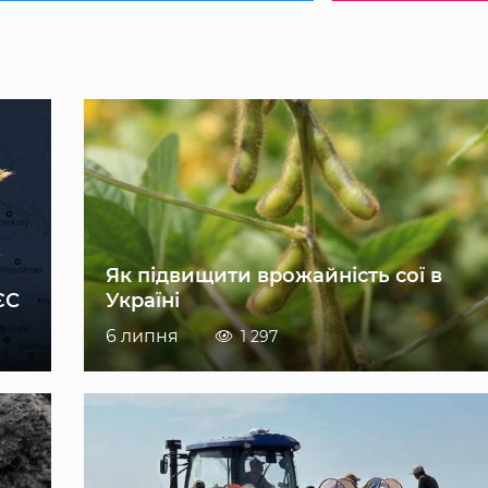
Як підвищити врожайність сої в
ЄС
Україні
6 липня
1 297