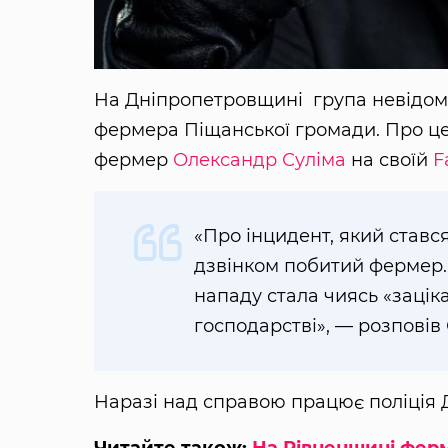
На Дніпропетровщині група невідоми
фермера Піщанської громади. Про це
фермер
Олександр Суліма
на своїй
F
«Про інцидент, який став
дзвінком побитий фермер
нападу стала чиясь «зацік
господарстві», — розповів
Наразі над справою працює поліція 