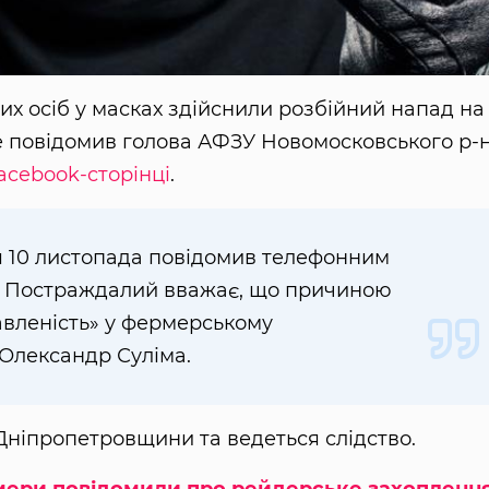
х осіб у масках здійснили розбійний напад на
 повідомив голова АФЗУ Новомосковського р-н
acebook-сторінці
.
ся 10 листопада повідомив телефонним
. Постраждалий вважає, що причиною
авленість» у фермерському
 Олександр Суліма.
Дніпропетровщини та ведеться слідство.