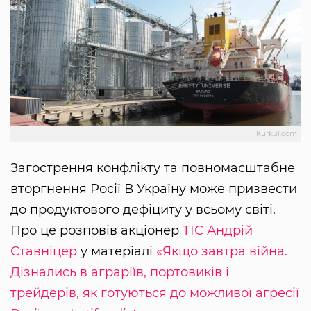
Kurkul.com
Загострення конфлікту та повномасштабне
вторгнення Росії В Україну може призвести
до продуктового дефіциту у всьому світі.
Про це розповів акціонер
ТІС
Андрій
Ставніцер
у матеріалі
«Якщо завтра війна.
Дізнались в аграріїв, портовиків і
трейдерів, як готуються до можливої агресії