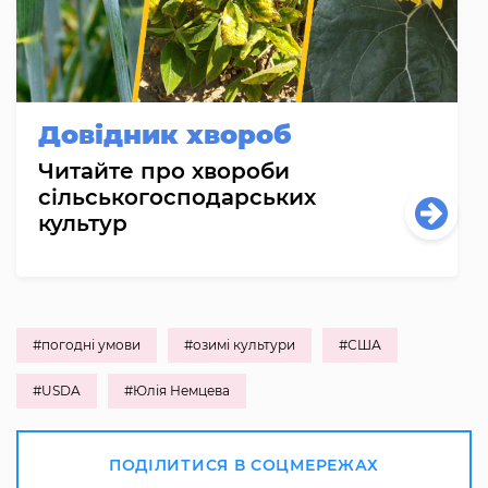
Довідник хвороб
Читайте про хвороби
сільськогосподарських
культур
#погодні умови
#озимі культури
#США
#USDA
#Юлія Немцева
ПОДІЛИТИСЯ В СОЦМЕРЕЖАХ