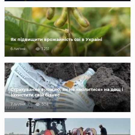
Як підвищити врожайність сої в Україні
6 липня
1 251
Страхування врожаю, як не «молитися» на дощ і
захистити свій бізнес
7 липня
504