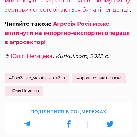
між Росією та Україною, на світовому ринку
зернових спостерігаються бичачі тенденції
.
Читайте також:
Агресія Росії може
вплинути на імпортно-експортні операції
в агросекторі
©
Юлія Немцева
, Kurkul.com, 2022 р.
#Російсько_українська війна
#продовольча безпека
#Юлія Немцева
ПОДІЛИТИСЯ В СОЦМЕРЕЖАХ