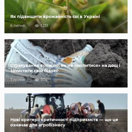
Як підвищити врожайність сої в Україні
6 липня
1 251
Страхування врожаю, як не «молитися» на дощ і
захистити свій бізнес
7 липня
504
Нові критерії критичності підприємств — що це
означає для агробізнесу