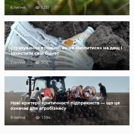
6 липня
1 251
Страхування врожаю, як не «молитися» на дощ і
захистити свій бізнес
7 липня
504
Нові критерії критичності підприємств — що це
означає для агробізнесу
8 липня
1 594