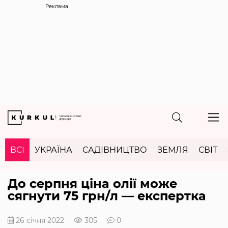
Реклама
ВСІ
УКРАЇНА
САДІВНИЦТВО
ЗЕМЛЯ
СВІТ
До серпня ціна олії може
сягнути 75 грн/л — експертка
26 січня 2022
305
0