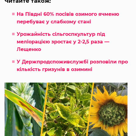
Читайте також:
На Півдні 60% посівів озимого ячменю
перебуває у слабкому стані
Урожайність сільгоспкультур під
меліорацією зростає у 2-2,5 раза —
Лещенко
У Держпродспоживслужбі розповіли про
кількість гризунів в озимині