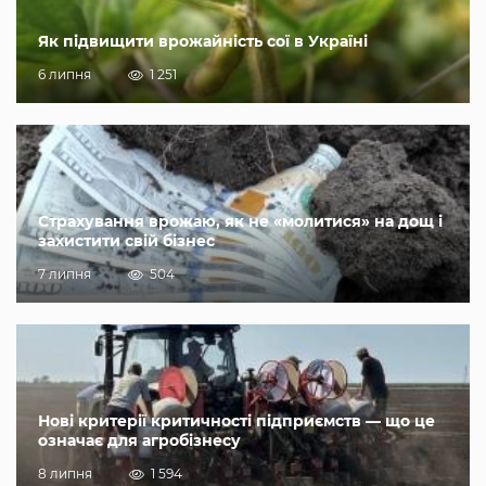
Як підвищити врожайність сої в Україні
6 липня
1 251
Страхування врожаю, як не «молитися» на дощ і
захистити свій бізнес
7 липня
504
Нові критерії критичності підприємств — що це
означає для агробізнесу
8 липня
1 594