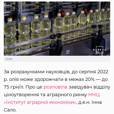
Олія
За розрахунками науковців, до серпня 2022
р. олія може здорожчати в межах 20% — до
75 грн/л. Про це
розповіла
завідувач відділу
ціноутворення та аграрного ринку
ННЦ
«Інститут аграрної економіки»
, д.е.н. Інна
Сало.