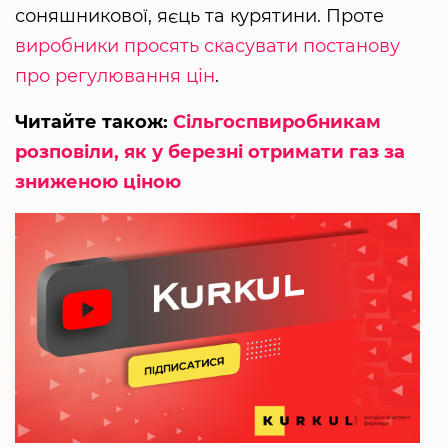
соняшникової, яєць та курятини. Проте
виробники просять скасувати постанову
про регулювання цін
.
Читайте також:
Сільгоспвиробникам
розповіли, як у березні отримати газ за
зниженою ціною