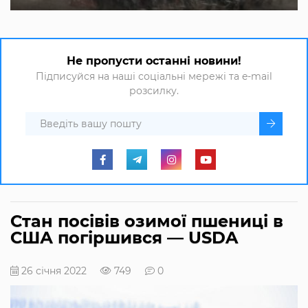
Не пропусти останні новини!
Підписуйся на наші соціальні мережі та e-mail
розсилку.
Стан посівів озимої пшениці в
США погіршився — USDA
26 січня 2022
749
0