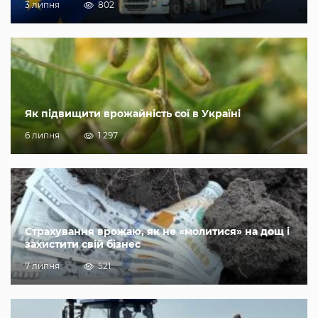
3 липня
802
Як підвищити врожайність сої в Україні
6 липня
1 297
Страхування врожаю, як не «молитися» на дощ і
захистити свій бізнес
7 липня
521