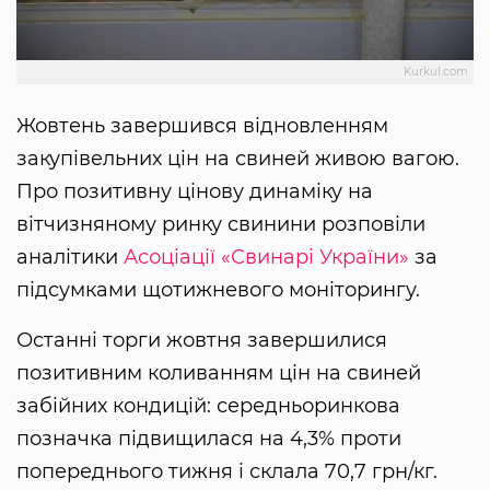
Kurkul.com
Жовтень завершився відновленням
закупівельних цін на свиней живою вагою.
Про позитивну цінову динаміку на
вітчизняному ринку свинини розповіли
аналітики
Асоціації «Свинарі України»
за
підсумками щотижневого моніторингу.
Останні торги жовтня завершилися
позитивним коливанням цін на свиней
забійних кондицій: середньоринкова
позначка підвищилася на 4,3% проти
попереднього тижня і склала 70,7 грн/кг.