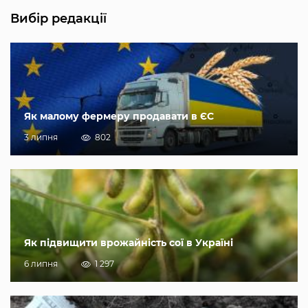
Вибір редакції
Як малому фермеру продавати в ЄС
3 липня
802
Як підвищити врожайність сої в Україні
6 липня
1 297