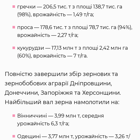
гречки — 206,5 тис. т з площі 138,7 тис. га
(98%), врожайність — 1,49 т/га;
проса — 178,6 тис. т з площі 78,7 тис. га (94%),
врожайність — 2,27 т/га;
кукурудзи — 17,13 млн т з площі 2,42 млн га
(60%), врожайність — 7 т/га.
Повністю завершили збір зернових та
зернобобових аграрії Дніпровщини,
Донеччини, Запоріжжя та Херсонщини.
Найбільший вал зерна намолотили на:
Вінниччині — 3,99 млн т, середня
урожайність 6,3 т/га;
Одещині — 3,77 млн т, урожайність — 3,26 т/