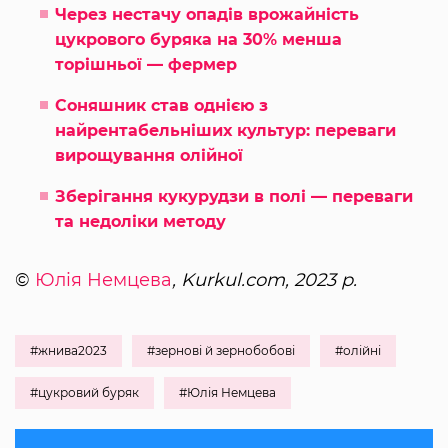
Через нестачу опадів врожайність
цукрового буряка на 30% менша
торішньої — фермер
Соняшник став однією з
найрентабельніших культур: переваги
вирощування олійної
Зберігання кукурудзи в полі — переваги
та недоліки методу
©
Юлія Немцева
, Kurkul.com, 2023 р.
#жнива2023
#зернові й зернобобові
#олійні
#цукровий буряк
#Юлія Немцева