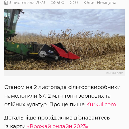
3 листопада 2023
500
0
Юлия Немцева
Kurkul.com
Станом на 2 листопада сільгоспвиробники
намолотили 67,12 млн тонн зернових та
олійних культур. Про це пише
Kurkul.com.
Детальніше про хід жнив дізнавайтесь
із карти
«Врожай онлайн 2023»
.