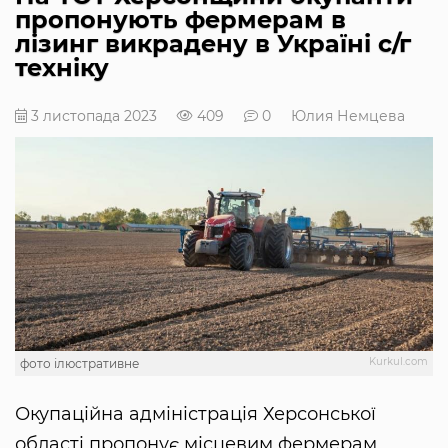
пропонують фермерам в
лізинг викрадену в Україні с/г
техніку
3 листопада 2023
409
0
Юлия Немцева
Kurkul.com
фото ілюстративне
Окупаційна адміністрація Херсонської
області пропонує місцевим фермерам