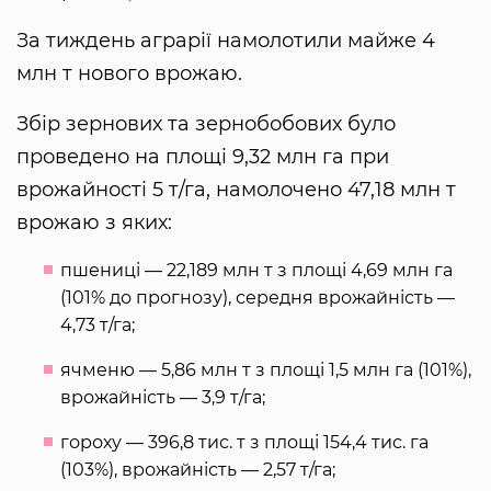
За тиждень аграрії намолотили майже 4
млн т нового врожаю.
Збір зернових та зернобобових було
проведено на площі 9,32 млн га при
врожайності 5 т/га, намолочено 47,18 млн т
врожаю з яких:
пшениці — 22,189 млн т з площі 4,69 млн га
(101% до прогнозу), середня врожайність —
4,73 т/га;
ячменю — 5,86 млн т з площі 1,5 млн га (101%),
врожайність — 3,9 т/га;
гороху — 396,8 тис. т з площі 154,4 тис. га
(103%), врожайність — 2,57 т/га;