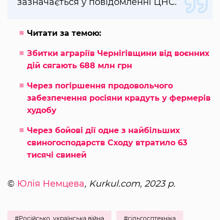
зазначається у повідомленні ЦНС.
Читати за темою:
Збитки аграріїв Чернігівщини від воєнних
дій сягають 688 млн грн
Через погіршення продовольчого
забезпечення росіяни крадуть у фермерів
худобу
Через бойові дії одне з найбільших
свиногосподарств Сходу втратило 63
тисячі свиней
©
Юлія Немцева
, Kurkul.com, 2023 р.
#Російсько_українська війна
#сільгосптехніка