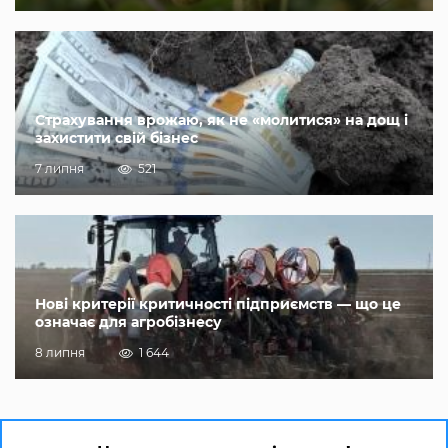
Страхування врожаю, як не «молитися» на дощ і
захистити свій бізнес
7 липня
521
Нові критерії критичності підприємств — що це
означає для агробізнесу
8 липня
1 644