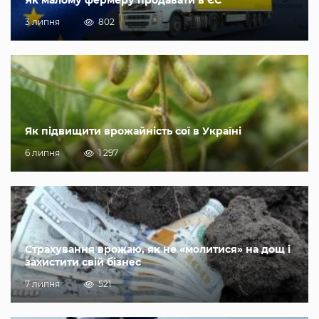
3 липня
802
Як підвищити врожайність сої в Україні
6 липня
1 297
Страхування врожаю, як не «молитися» на дощ і
захистити свій бізнес
7 липня
521