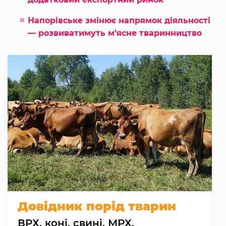
Напорівське змінює напрямок діяльності
— розвиватимуть м’ясне тваринництво
Довідник порід тварин
ВРХ, коні, свині, МРХ,