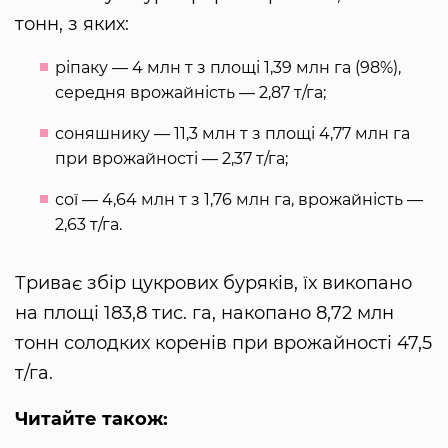
тонн, з яких:
ріпаку — 4 млн т з площі 1,39 млн га (98%),
середня врожайність — 2,87 т/га;
соняшнику — 11,3 млн т з площі 4,77 млн га
при врожайності — 2,37 т/га;
сої — 4,64 млн т з 1,76 млн га, врожайність —
2,63 т/га.
Триває збір цукрових буряків, їх викопано
на площі 183,8 тис. га, накопано 8,72 млн
тонн солодких коренів при врожайності 47,5
т/га.
Читайте також: