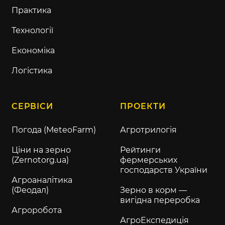
Практика
Технології
Економіка
Логістика
СЕРВІСИ
ПРОЕКТИ
Погода (MeteoFarm)
Агротрилогія
Ціни на зерно
Рейтинги
(Zernotorg.ua)
фермерських
господарств України
Агроаналітика
(Феодал)
Зерно в корм —
вигідна переробка
Агроробота
АгроЕкспедиція