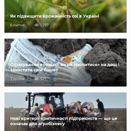
Як підвищити врожайність сої в Україні
6 липня
1 297
Страхування врожаю, як не «молитися» на дощ і
захистити свій бізнес
7 липня
521
Нові критерії критичності підприємств — що це
означає для агробізнесу