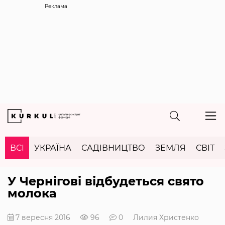
Реклама
ВСІ
УКРАЇНА
САДІВНИЦТВО
ЗЕМЛЯ
СВІТ
У Чернігові відбудеться свято
молока
7 вересня 2016
96
0
Лилия Христенко