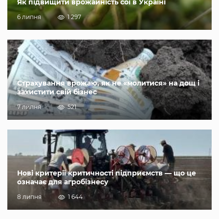
Як підвищити врожайність сої в Україні
6 липня
1 297
Страхування врожаю, як не «молитися» на дощ і
захистити свій бізнес
7 липня
521
Нові критерії критичності підприємств — що це
означає для агробізнесу
8 липня
1 644