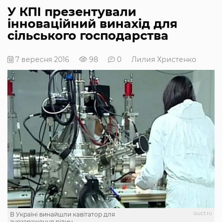
У КПІ презентували
інноваційний винахід для
сільського господарства
7 вересня 2016
98
0
Лилия Христенко
isuct.ru
В Україні винайшли кавітатор для
знезараження рідин