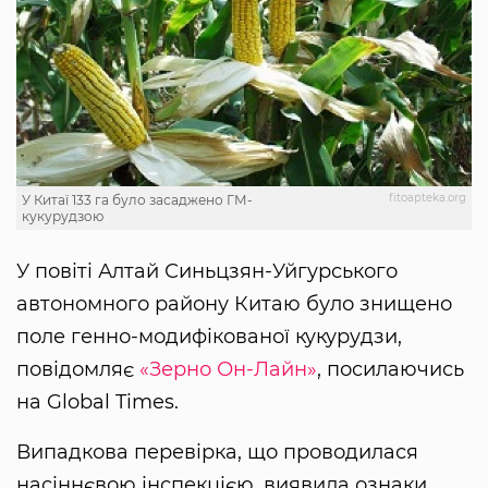
fitoapteka.org
У Китаї 133 га було засаджено ГМ-
кукурудзою
У повіті Алтай Синьцзян-Уйгурського
автономного району Китаю було знищено
поле генно-модифікованої кукурудзи,
повідомляє
«Зерно Он-Лайн»
, посилаючись
на Global Times.
Випадкова перевірка, що проводилася
насіннєвою інспекцією, виявила ознаки