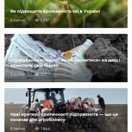
Як підвищити врожайність сої в Україні
6 липня
1 297
Страхування врожаю, як не «молитися» на дощ і
захистити свій бізнес
7 липня
521
Нові критерії критичності підприємств — що це
означає для агробізнесу
8 липня
1 644