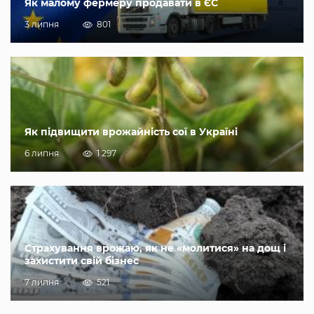
Як малому фермеру продавати в ЄС
3 липня
801
Як підвищити врожайність сої в Україні
6 липня
1 297
Страхування врожаю, як не «молитися» на дощ і
захистити свій бізнес
7 липня
521