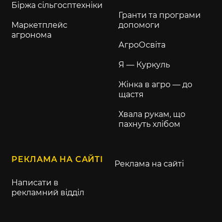
Біржа сільгосптехніки
Гранти та програми
Маркетплейс
допомоги
агронома
АгроОсвіта
Я — Куркуль
Жінка в агро — до
щастя
Хвала рукам, що
пахнуть хлібом
РЕКЛАМА НА САЙТІ
Реклама на сайті
Написати в
рекламний відділ