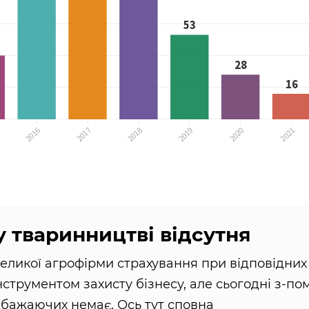
у тваринництві відсутня
еликої агрофірми страхування при відповідних
струментом захисту бізнесу, але сьогодні з-по
 бажаючих немає. Ось тут сповна