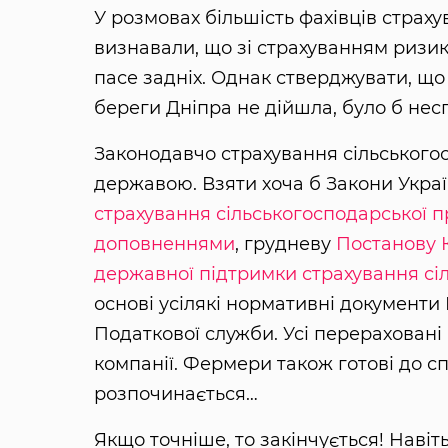
У розмовах більшість фахівців страху
визнавали, що зі страхуванням ризикі
пасе задніх. Однак стверджувати, що
береги Дніпра не дійшла, було б несп
Законодавчо страхування сільського
державою. Взяти хоча б Закони Укра
страхування сільськогосподарської п
доповненнями
, грудневу
Постанову 
державної підтримки страхування сіл
основі усілякі нормативні документи
Податкової служби. Усі перераховані 
компанії. Фермери також готові до сп
розпочинається…
Якщо точніше, то закінчується! Наві