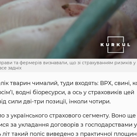
справи та фермерів визнавали, що зі страхуванням ризиків у
асе задніх
ік тварин чималий, туди входять: ВРХ, свині, ко
лосім’ї, водні біоресурси, а ось у страховиків цей
д сили дві-три позиції, інколи чотири.
 з українського страхового сегменту. Воно ще
ися за укладання договорів з господарствами у
ь літ такий поліс виведено з практичної площин