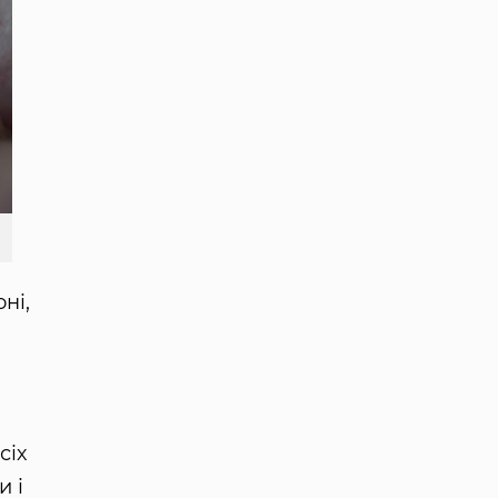
ні,
сіх
и і