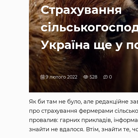
Страхування
сільськогоспо
Україна ще у 
9 лютого 2022
528
0
Як би там не було, але редакційне з
про страхування фермерами сільсько
провалив: гарних прикладів, інформа
знайти не вдалося. Втім, знайти те,