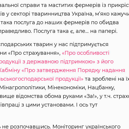
вальної справи та маститих фермерів із прикрі
в у секторі тваринництва Україна, м’яко кажучи
 така послуга до наших фермерів по обидва
раведливо. Послуга така є, але… на папері.
сподарських тварин у нас підтримується
їни «Про страхування»,
«Про особливості
родукції з державною підтримкою» з його
Кабміну «Про затвердження Порядку надання
ьськогосподарської продукції»
та зроблені на ї
 Мінагрополітики, Мінекономіки, Нацбанку,
вище відомства обома руками «За!», у т.ч. страх
івпраці з цими установами. І ось тут
ть не розпочавшись. Моніторинг українського