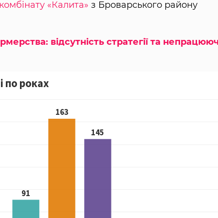
комбінату «Калита»
з Броварського району
мерства: відсутність стратегії та непрацююч