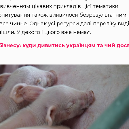
вивченням цікавих прикладів цієї тематики
 опитування також виявилося безрезультатним,
 все чинне. Однак усі ресурси далі переліку вид
ішли. У декого і цього вже немає.
ізнесу: куди дивитись українцям та чий дос