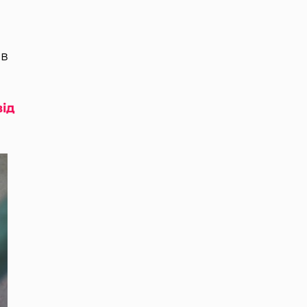
ів
від