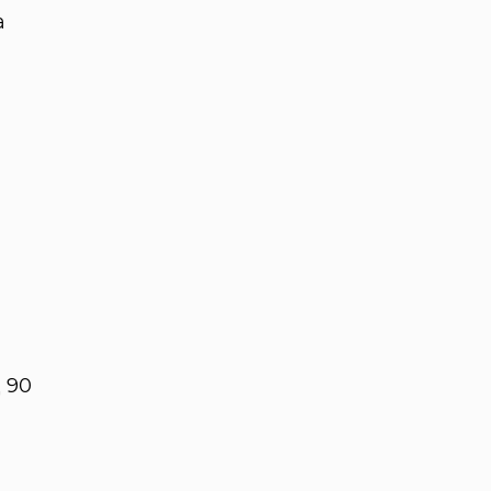
а
 90