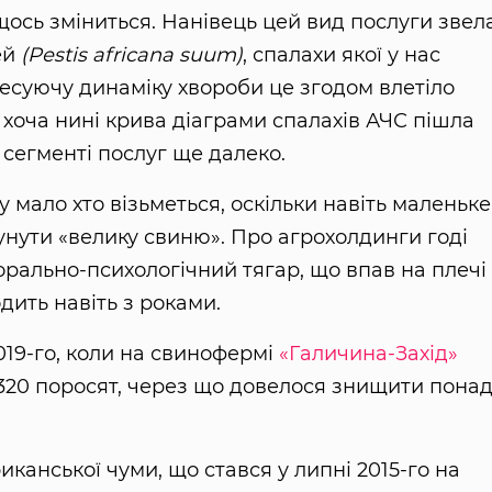
щось зміниться. Нанівець цей вид послуги звел
ей
(Pestis africana suum)
, спалахи якої у нас
ресуючу динаміку хвороби це згодом влетіло
 хоча нині крива діаграми спалахів АЧС пішла
 сегменті послуг ще далеко.
 мало хто візьметься, оскільки навіть маленьке
нути «велику свиню». Про агрохолдинги годі
орально-психологічний тягар, що впав на плечі
одить навіть з роками.
019-го, коли на свинофермі
«Галичина-Захід»
 320 поросят, через що довелося знищити понад
канської чуми, що стався у липні 2015-го на