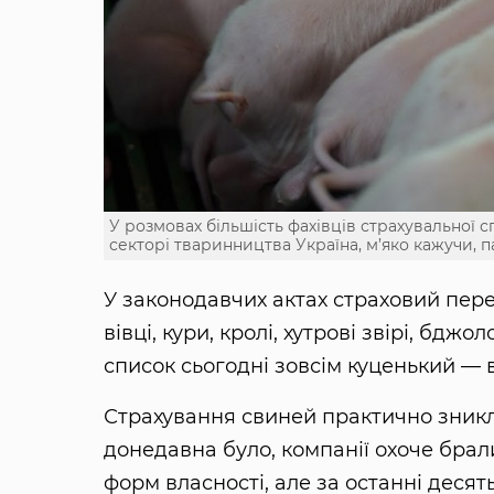
У розмовах більшість фахівців страхувальної 
секторі тваринництва Україна, м’яко кажучи, п
У законодавчих актах страховий перел
вівці, кури, кролі, хутрові звірі, бджо
список сьогодні зовсім куценький — ві
Страхування свиней практично зникло
донедавна було, компанії охоче брал
форм власності, але за останні десят