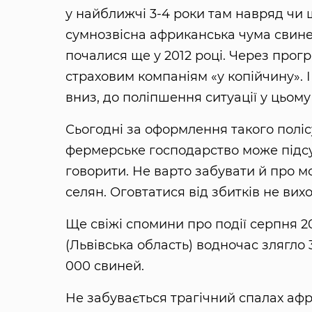
у найближчі 3-4 роки там навряд чи 
сумнозвісна африканська чума свин
почалися ще у 2012 році. Через прог
страховим компаніям «у копійчину». І
вниз, до поліпшення ситуації у цьому
Сьогодні за оформлення такого полісу
фермерське господарство може підсу
говорити. Не варто забувати й про м
селян. Оговтатися від збитків не вих
Ще свіжі спомини про події серпня 2
(Львівська область) водночас злягло
000 свиней.
Не забувається трагічний спалах афри