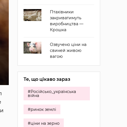
Птахівники
закриватимуть
виробництва —
Крошка
Озвучено ціни на
свиней живою
вагою
Те, що цікаво зараз
#Російсько_українська
л
війна
е
#ринок землі
ки
#ціни на зерно