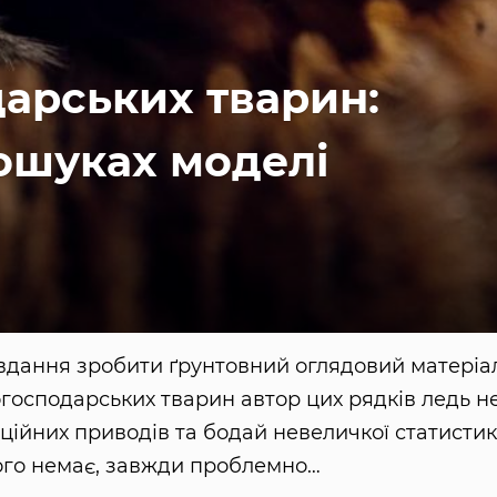
дарських тварин:
пошуках моделі
авдання зробити ґрунтовний оглядовий матеріа
господарських тварин автор цих рядків ледь н
ційних приводів та бодай невеличкої статисти
 чого немає, завжди проблемно…