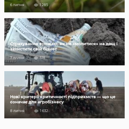
6 липня
1 285
Страхування врожаю, як не «молитися» на дощ і
захистити свій бізнес
7 липня
518
Нові критерії критичності підприємств — що це
означає для агробізнесу
8 липня
1 632