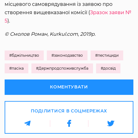
місцевого самоврядування із заявою про
створення вищевказаної комісії (
Зразок заяви №
5
).
© Смолов Роман, Kurkul.com, 2019р.
#бджільництво
#законодавство
#пестициди
#пасіка
#Держпродспоживслужба
#досвід
КОМЕНТУВАТИ
ПОДІЛИТИСЯ В СОЦМЕРЕЖАХ