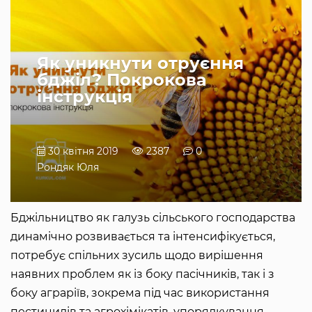
Як уникнути отруєння
бджіл? Покрокова
інструкція
30 квітня 2019
2387
0
Рондяк Юля
Бджільництво як галузь сільського господарства
динамічно розвивається та інтенсифікується,
потребує спільних зусиль щодо вирішення
наявних проблем як із боку пасічників, так і з
боку аграріїв, зокрема під час використання
пестицидів та агрохімікатів, упорядкування