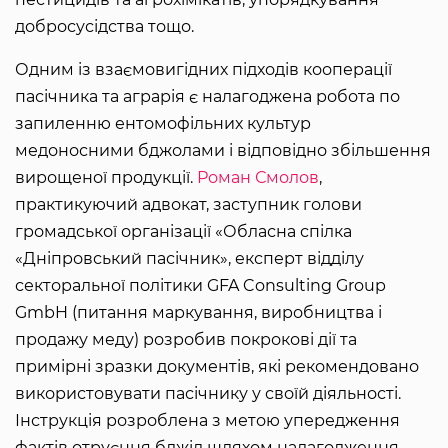
добросусідства тощо.
Одним із взаємовигідних підходів кооперації
пасічника та аграрія є налагоджена робота по
запиленню ентомофільних культур
медоносними бджолами і відповідно збільшення
вирощеної продукції.
Роман Смолов
,
практикуючий адвокат, заступник голови
громадської організації «Обласна спілка
«Дніпровський пасічник», експерт відділу
секторальної політики GFA Consulting Group
GmbH (питання маркування, виробництва і
продажу меду) розробив покрокові дії та
примірні зразки документів, які рекомендовано
використовувати пасічнику у своїй діяльності.
Інструкція розроблена з метою упередження
фактів отруєння бджіл шляхом налагодження