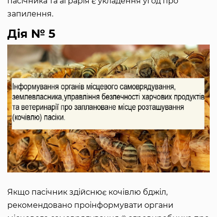
пасічника та аграрія є укладення угод про
запилення.
Дія № 5
Якщо пасічник здійснює кочівлю бджіл,
рекомендовано проінформувати органи