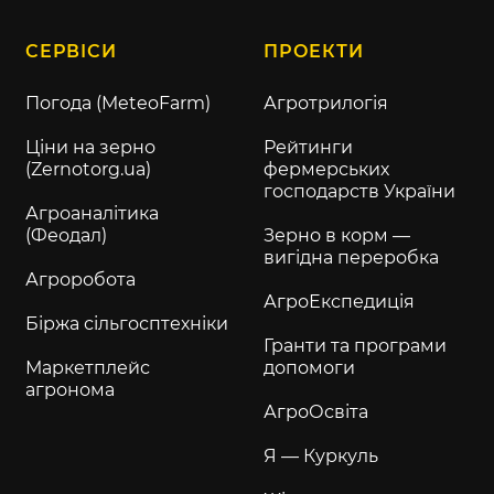
СЕРВІСИ
ПРОЕКТИ
Погода (MeteoFarm)
Агротрилогія
Ціни на зерно
Рейтинги
(Zernotorg.ua)
фермерських
господарств України
Агроаналітика
(Феодал)
Зерно в корм —
вигідна переробка
Агроробота
АгроЕкспедиція
Біржа сільгосптехніки
Гранти та програми
Маркетплейс
допомоги
агронома
АгроОсвіта
Я — Куркуль