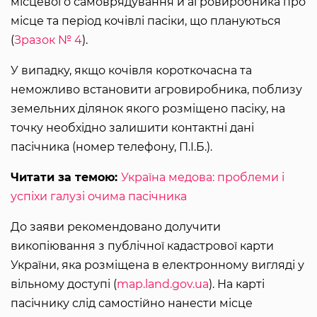
місцевого самоврядування й агровиробника про
місце та період кочівлі пасіки, що плануються
(
Зразок № 4
).
У випадку, якщо кочівля короткочасна та
неможливо встановити агровиробника, поблизу
земельних ділянок якого розміщено пасіку, на
точку необхідно залишити контактні дані
пасічника (номер телефону, П.І.Б.).
Читати за темою:
Україна медова: проблеми і
успіхи галузі очима пасічника
До заяви рекомендовано долучити
викопіювання з публічної кадастрової карти
України, яка розміщена в електронному вигляді у
вільному доступі (
map.land.gov.ua
). На карті
пасічнику слід самостійно нанести місце