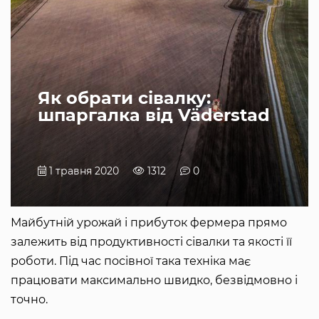
Як обрати сівалку:
шпаргалка від Väderstad
1 травня 2020
1312
0
Майбутній урожай і прибуток фермера прямо
залежить від продуктивності сівалки та якості її
роботи. Під час посівної така техніка має
працювати максимально швидко, безвідмовно і
точно.