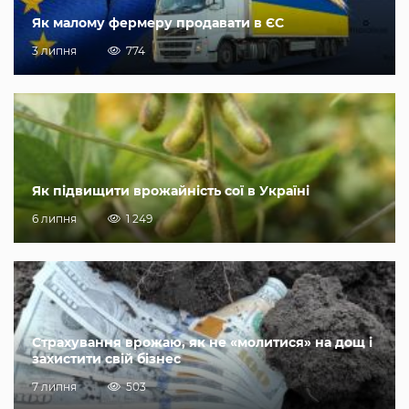
Як малому фермеру продавати в ЄС
3 липня
774
Як підвищити врожайність сої в Україні
6 липня
1 249
Страхування врожаю, як не «молитися» на дощ і
захистити свій бізнес
7 липня
503