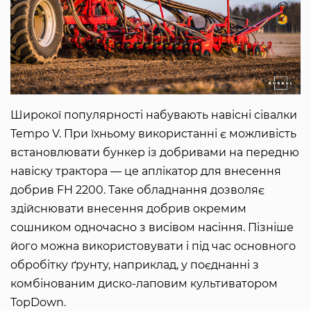
Широкої популярності набувають навісні сівалки
Tempo V. При їхньому використанні є можливість
встановлювати бункер із добривами на передню
навіску трактора — це аплікатор для внесення
добрив FH 2200. Таке обладнання дозволяє
здійснювати внесення добрив окремим
сошником одночасно з висівом насіння. Пізніше
його можна використовувати і під час основного
обробітку ґрунту, наприклад, у поєднанні з
комбінованим диско-лаповим культиватором
TopDown.