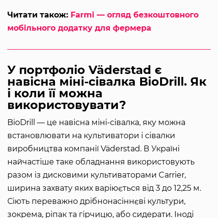
Читати також:
Farmi — огляд безкоштовного
мобільного додатку для фермера
У портфоліо Väderstad є
навісна міні-сівалка BioDrill. Як
і коли її можна
використовувати?
BioDrill — це навісна міні-сівалка, яку можна
встановлювати на культиватори і сівалки
виробництва компанії Väderstad. В Україні
найчастіше таке обладнання використовують
разом із дисковими культиваторами Carrier,
ширина захвату яких варіюється від 3 до 12,25 м.
Сіють переважно дрібнонасіннєві культури,
зокрема, ріпак та гірчицю, або сидерати. Іноді