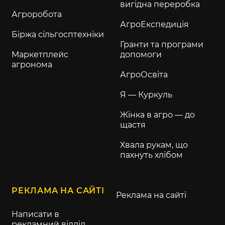
вигідна переробка
Агроробота
АгроЕкспедиція
Біржа сільгосптехніки
Гранти та програми
Маркетплейс
допомоги
агронома
АгроОсвіта
Я — Куркуль
Жінка в агро — до
щастя
Хвала рукам, що
пахнуть хлібом
РЕКЛАМА НА САЙТІ
Реклама на сайті
Написати в
рекламний відділ