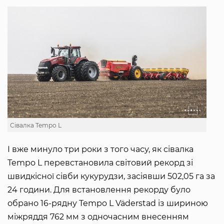
Сівалка Tempo L
І вже минуло три роки з того часу, як сівалка
Tempo L перевстановила світовий рекорд зі
швидкісної сівби кукурудзи, засіявши 502,05 га за
24 години. Для встановлення рекорду було
обрано 16-рядну Tempo L Väderstad із шириною
міжряддя 762 мм з одночасним внесенням