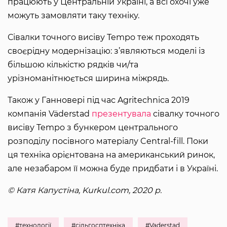
працюють у Центральній Україні, а всі охочі уже
можуть замовляти таку техніку.
Сівалки точного висіву Tempo теж проходять
своєрідну модернізацію: з’являються моделі із
більшою кількістю рядків чи/та
урізноманітнюється ширина міжрядь.
Також у Ганновері під час Agritechnica 2019
компанія Väderstad
презентувала
сівалку точного
висіву Tempo з бункером центрального
розподілу посівного матеріалу Central-fill. Поки
ця техніка орієнтована на американський ринок,
але незабаром її можна буде придбати і в Україні.
© Катя Капустіна, Kurkul.com, 2020 р.
#технології
#сільгосптехніка
#Vaderstad