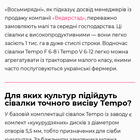
«Восьмирядні», як підказує досвід менеджерів із
продажу компанії
«Ведерстад»
, переважно
замовляють малі та середні господарства. Ці
сівалки є високопродуктивними — вони легко
засіють 1 тис. га в дуже стислі строки. Водночас
сівалки Tempo F 6-8 і Tempo V 6-12 легко можна
агрегатувати із тракторами малого класу, якими
часто послуговуються українські фермери.
Для яких культур підійдуть
сівалки точного висіву Tempo?
У базовій комплектації сівалок Tempo із заводу є
комлект «кукурудзяних» дисків з діаметром
отворів 5,5 мм, тобто призначених для сівби
кукурудзи. За бажанням замовника можна