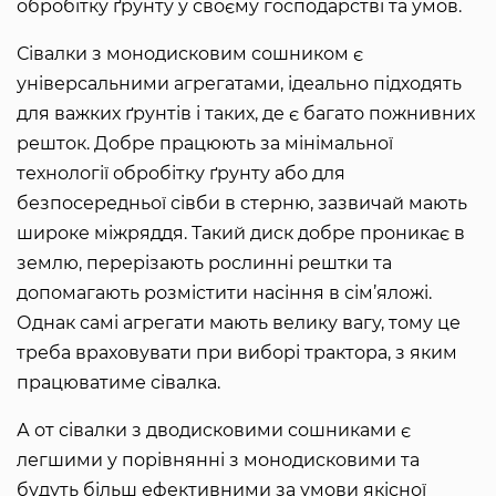
обробітку ґрунту у своєму господарстві та умов.
Сівалки з монодисковим сошником є
універсальними агрегатами, ідеально підходять
для важких ґрунтів і таких, де є багато пожнивних
решток. Добре працюють за мінімальної
технології обробітку ґрунту або для
безпосередньої сівби в стерню, зазвичай мають
широке міжряддя. Такий диск добре проникає в
землю, перерізають рослинні рештки та
допомагають розмістити насіння в сім’яложі.
Однак самі агрегати мають велику вагу, тому це
треба враховувати при виборі трактора, з яким
працюватиме сівалка.
А от сівалки з дводисковими сошниками є
легшими у порівнянні з монодисковими та
будуть більш ефективними за умови якісної