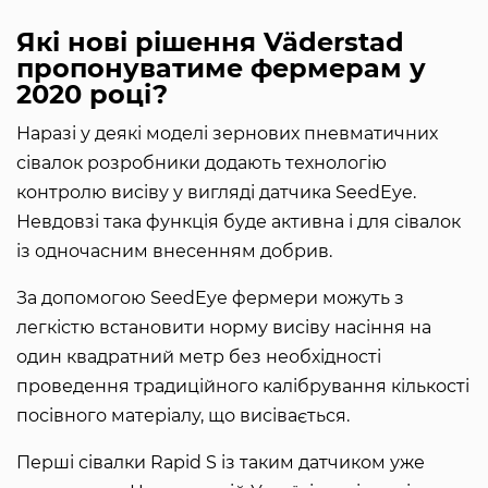
Які нові рішення Väderstad
пропонуватиме фермерам у
2020 році?
Наразі у деякі моделі зернових пневматичних
сівалок розробники додають технологію
контролю висіву у вигляді датчика SeedEye.
Невдовзі така функція буде активна і для сівалок
із одночасним внесенням добрив.
За допомогою SeedEye фермери можуть з
легкістю встановити норму висіву насіння на
один квадратний метр без необхідності
проведення традиційного калібрування кількості
посівного матеріалу, що висівається.
Перші сівалки Rapid S із таким датчиком уже