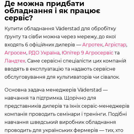
Де можна придбати
обладнання і як працює
сервіс?
Купити обладнання Väderstad для обробітку
ґрунту та сівби можна через мережу, до якої
входять 6 офіційних дилерів —
Агротек
,
Агрістар
,
Агросем
,
РДО Україна
,
Юпітер 9 Агросервіс
та
Ландтех
. Саме сервісні спеціалісти цих компаній
вводять в експлуатацію та надають сервісне
обслуговування для культиваторів чи сівалок.
Основна задача менеджерів Väderstad —
навчання та підтримка. Щорічно для
представників дилерів та їхніх сервіс-менеджерів
компанія проводить семінари і тренінги. Подібні
навчання шведський виробник обладнання
проводить для українських фермерів — тих, хто