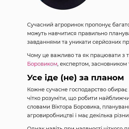
Сучасний агроринок пропонує багат
можуть навчитися правильно планува
завданнями та уникати серйозних п
Чому це важливо та як працювати з
Боровиком
, експертом, засновнико
Усе іде (не) за планом
Кожне сучасне господарство обирає 
чітко розуміти, що робити найближчи
словами Віктора Боровика, плануван
агровиробництві і має декілька різни
Однак навіть при наявності чіткого п