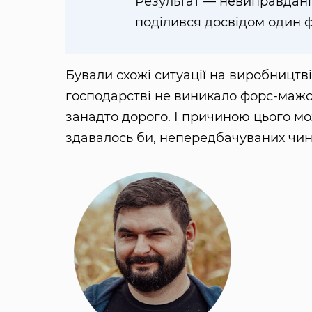
Результат — невиправдані 
поділився досвідом один 
Бували схожі ситуації на виробництві
господарстві не виникало форс-мажо
занадто дорого. І причиною цього мож
здавалось би, непередбачуваних чин