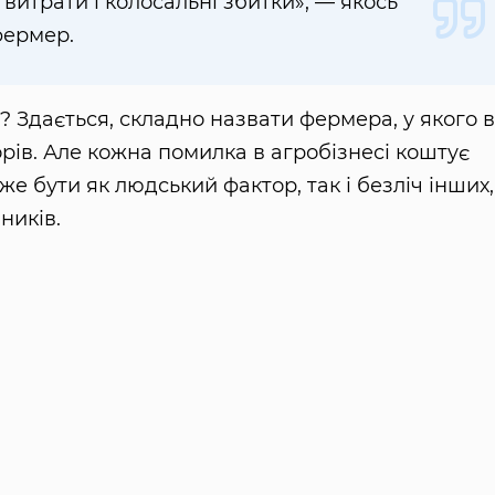
витрати і колосальні збитки», — якось
фермер.
? Здається, складно назвати фермера, у якого в
рів. Але кожна помилка в агробізнесі коштує
е бути як людський фактор, так і безліч інших,
ників.