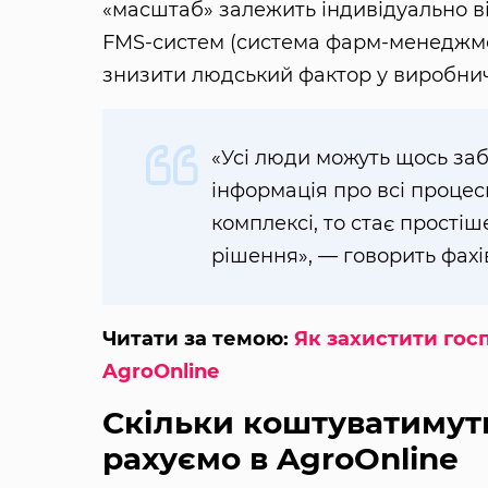
«масштаб» залежить індивідуально в
FMS-систем (система фарм-менеджме
знизити людський фактор у виробнич
«Усі люди можуть щось заб
інформація про всі процес
комплексі, то стає прості
рішення», — говорить фахі
Читати за темою:
Як захистити госп
AgroOnline
Скільки коштуватимут
рахуємо в AgroOnline