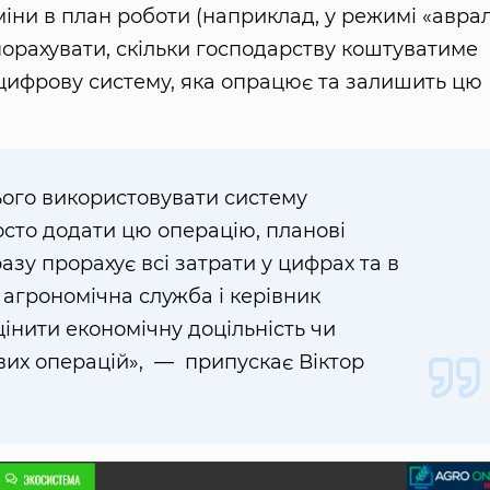
іни в план роботи (наприклад, у режимі «авра
 порахувати, скільки господарству коштуватиме
в цифрову систему, яка опрацює та залишить цю
ього використовувати систему
росто додати цю операцію, планові
азу прорахує всі затрати у цифрах та в
агрономічна служба і керівник
інити економічну доцільність чи
вих операцій», — припускає Віктор