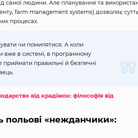
ід самої людини. Але планування та використа
нту, farm management systems) дозволяє сутт
их процесах.
увати чи помилятися. А коли
и вже в системі, в програмному
ше приймати правильні й безпечні
вець.
одарство від крадіжок: філософія від
ь польові «нежданчики»: