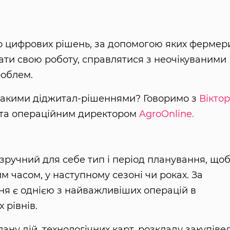
о цифрових рішень, за допомогою яких фермер
ти свою роботу, справлятися з неочікуваними
роблем.
 такими діджитал-рішеннями? Говоримо з
Вікто
м та операційним директором
AgroOnline.
зручний для себе тип і період планування, що
м часом, у наступному сезоні чи роках. За
ня є однією з найважливіших операцій в
х рівнів.
лану дій, технологічних карт, розкладу закупіве