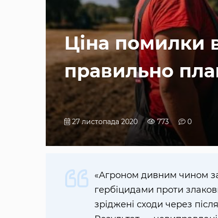
Ціна помилки в
правильно пла
27 листопада 2020
773
0
«Агроном дивним чином за
гербіцидами проти злакови
зріджені сходи через післ