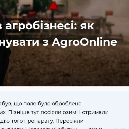
 агробізнесі: як
нувати з AgroOnline
був, що поле було оброблене
х. Пізніше тут посіяли озимі і отримали
ядію того препарату. Пересіяли.