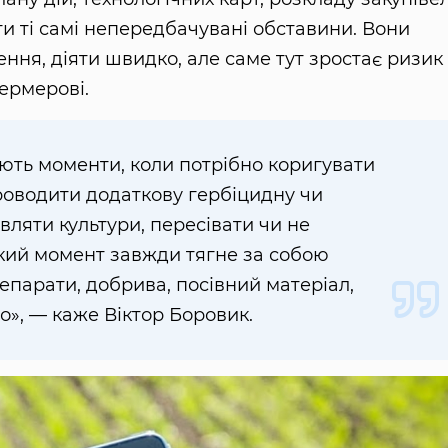
и ті самі непередбачувані обставини. Вони
ня, діяти швидко, але саме тут зростає ризик т
ермерові.
ють моменти, коли потрібно коригувати
роводити додаткову гербіцидну чи
вляти культури, пересівати чи не
акий момент завжди тягне за собою
епарати, добрива, посівний матеріал,
о», — каже Віктор Боровик.