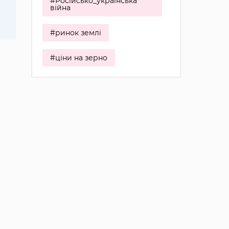
#Російсько_українська
війна
#ринок землі
#ціни на зерно