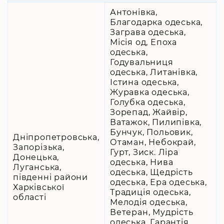
Антонівка,
Благодарка одеська,
Заграва одеська,
Місія од, Епоха
одеська,
Годувальниця
одеська, Литанівка,
Істина одеська,
Журавка одеська,
Голубка одеська,
Зорепад, Жайвір,
Ватажок, Пилипівка,
Бунчук, Польовик,
Дніпропетровська,
Отаман, Небокрай,
Запорізька,
Гурт, Зиск. Ліра
Донецька,
одеська, Нива
Луганська,
одеська, Щедрість
південні райони
одеська, Ера одеська,
Харківської
Традиція одеська,
області
Мелодія одеська,
Ветеран, Мудрість
одеська, Гарантія