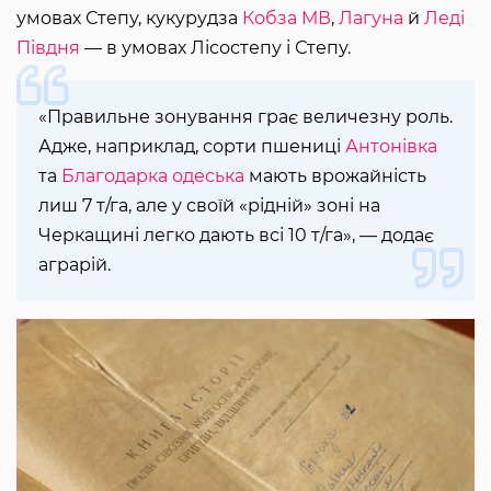
умовах Степу, кукурудза
Кобза МВ
,
Лагуна
й
Леді
Півдня
— в умовах Лісостепу і Степу.
«Правильне зонування грає величезну роль.
Адже, наприклад, сорти пшениці
Антонівка
та
Благодарка одеська
мають врожайність
лиш 7 т/га, але у своїй «рідній» зоні на
Черкащині легко дають всі 10 т/га», — додає
аграрій.