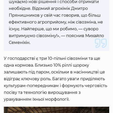
шукаємо нові рішення і способи отримати
необхідне. Відомий агрохімік Дмитро
Прянишников у свій час говорив, що більш
ефективного агроприйому, ніж сівозміна, не
існує. Найперше, що ми робимо, — суворо
витримуємо сівозміну!», — пояснив Михайло
Семеніхін.
У господарстві є три 10-пільні сівозміни та ще
одна кормова. Близько 10% ріллі щороку
залишають під паром, оскільки в насінництві це
відіграє ключову роль. Багато уваги приділяють
культурам-попередникам і формують черговість
посіву та технологію вирощування з
урахуванням їхньої морфології.