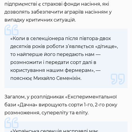
підприємстві є страхові фонди насіння, які
дозволять забезпечити аграріїв насінням у
випадку критичних ситуацій.
«Коли в селекціонера після півтора-двох
десятків років роботи з’являється «дітище»,
то найперше його передають нам —
розмножити і передати сорт далі в
користування нашим фермерам», —
пояснює Михайло Семеніхін.
Загалом, у розплідниках «Експериментальної
бази «Дачна» вирощують сорти 1-го, 2-го року
розмноження, супереліту та еліту.
«Українська селекція насправді має