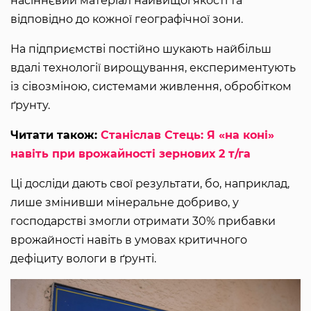
насіннєвий матеріал найвищої якості та
відповідно до кожної географічної зони.
На підприємстві постійно шукають найбільш
вдалі технології вирощування, експериментують
із сівозміною, системами живлення, обробітком
ґрунту.
Читати також:
Станіслав Стець: Я «на коні»
навіть при врожайності зернових 2 т/га
Ці досліди дають свої результати, бо, наприклад,
лише змінивши мінеральне добриво, у
господарстві змогли отримати 30% прибавки
врожайності навіть в умовах критичного
дефіциту вологи в ґрунті.