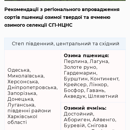
Рекомендації з регіонального впровадження
сортів пшениці озимої твердої та ячменю
озимого селекції СГІ-НЦНС
Степ південний, центральний та східний
Озима пшениця:
Перлина, Лагуна,
Золоте руно,
Одеська,
Гардемарин,
Миколаївська,
Бурштин, Континент,
Херсонська,
Крейсер, Лінкор,
Дніпропетровська,
Босфор, Гавань,
Запорізька,
Акведук, Шляхетний
Донецька,
Луганська,
Озимий ячмінь:
південні райони
Достойний,
Харківської
Абориген, Айвенго,
області
Буревій, Снігова