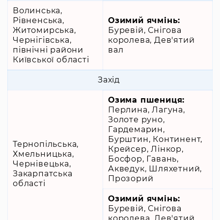
Волинська,
Рівненська,
Озимий ячмінь:
Житомирська,
Буревій, Снігова
Чернігівська,
королева, Дев'ятий
північні райони
вал
Київської області
Захід
Озима пшениця:
Перлина, Лагуна,
Золоте руно,
Гардемарин,
Бурштин, Континент,
Тернопільська,
Крейсер, Лінкор,
Хмельницька,
Босфор, Гавань,
Чернівецька,
Акведук, Шляхетний,
Закарпатська
Прозорий
області
Озимий ячмінь:
Буревій, Снігова
королева, Дев'ятий