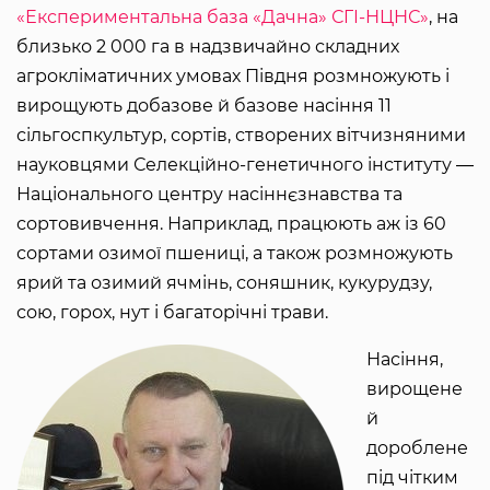
«Експериментальна база «Дачна» СГІ-НЦНС»
, на
близько 2 000 га в надзвичайно складних
агрокліматичних умовах Півдня розмножують і
вирощують добазове й базове насіння 11
сільгоспкультур, сортів, створених вітчизняними
науковцями Селекційно-генетичного інституту ―
Національного центру насіннєзнавства та
сортовивчення. Наприклад, працюють аж із 60
сортами озимої пшениці, а також розмножують
ярий та озимий ячмінь, соняшник, кукурудзу,
сою, горох, нут і багаторічні трави.
Насіння,
вирощене
й
дороблене
під чітким