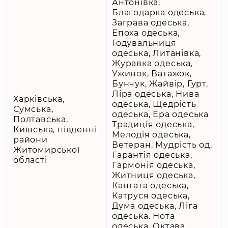
Антонівка,
Благодарка одеська,
Заграва одеська,
Епоха одеська,
Годувальниця
одеська, Литанівка,
Журавка одеська,
Ужинок, Ватажок,
Бунчук, Жайвір, Гурт,
Ліра одеська, Нива
Харківська,
одеська, Щедрість
Сумська,
одеська, Ера одеська
Полтавська,
Традиція одеська,
Київська, південні
Мелодія одеська,
райони
Ветеран, Мудрість од,
Житомирської
Гарантія одеська,
області
Гармонія одеська,
Житниця одеська,
Кантата одеська,
Катруся одеська,
Дума одеська, Ліга
одеська. Нота
одеська, Октава