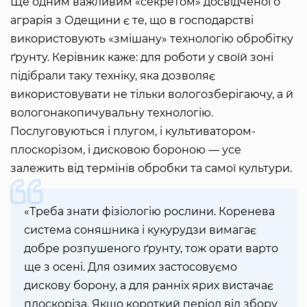
Ще одним важливим «секретом» досвідченого
аграрія з Одещини є те, що в господарстві
використовують «змішану» технологію обробітку
ґрунту. Керівник каже: для роботи у своїй зоні
підібрали таку техніку, яка дозволяє
використовувати не тільки вологозберігаючу, а й
вологонакопичувальну технологію.
Послуговуються і плугом, і культиватором-
плоскорізом, і дисковою бороною — усе
залежить від термінів обробки та самої культури.
«Треба знати фізіологію рослини. Коренева
система соняшника і кукурудзи вимагає
добре розпушеного ґрунту, тож орати варто
ще з осені. Для озимих застосовуємо
дискову борону, а для ранніх ярих вистачає
плоскоріза. Якщо короткий період від збору