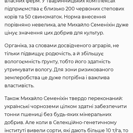
власних ферм. У тваринницьких комплексах
підприємства є близько 200 червоних степових
корів та 50 свиноматок. Норма внесення
порівняно невелика, але Михайло Семеніхін дуже
цінує значення цих добрив для культур.
Органіка, за словами досвідченого аграрія, не
тільки підвищує родючість, а й збільшує
вологоємність ґрунту, тобто його здатність
утримувати вологу. Для зони ризикованого
землеробства це дуже потрібна і важлива
властивість.
Також Михайло Семеніхін твердо переконаний:
українські чорноземи цілком здатні забезпечити
тонни пшениці без будь-яких мінеральних
добрив. Але коли в Селекційно-генетичному
інституті вивели сорти, які дають більше 10 т/га, то