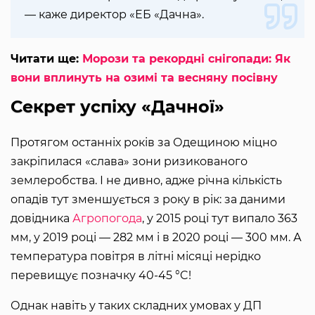
— каже директор «ЕБ «Дачна».
Читати ще:
Морози та рекордні снігопади: Як
вони вплинуть на озимі та весняну посівну
Секрет успіху «Дачної»
Протягом останніх років за Одещиною міцно
закріпилася «слава» зони ризикованого
землеробства. І не дивно, адже річна кількість
опадів тут зменшується з року в рік: за даними
довідника
Агропогода
, у 2015 році тут випало 363
мм, у 2019 році — 282 мм і в 2020 році — 300 мм. А
температура повітря в літні місяці нерідко
перевищує позначку 40-45 °C!
Однак навіть у таких складних умовах у ДП