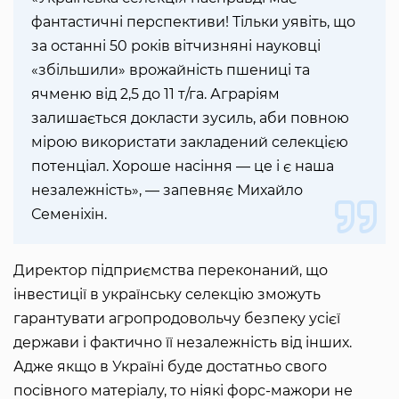
фантастичні перспективи! Тільки уявіть, що
за останні 50 років вітчизняні науковці
«збільшили» врожайність пшениці та
ячменю від 2,5 до 11 т/га. Аграріям
залишається докласти зусиль, аби повною
мірою використати закладений селекцією
потенціал. Хороше насіння — це і є наша
незалежність», — запевняє Михайло
Семеніхін.
Директор підприємства переконаний, що
інвестиції в українську селекцію зможуть
гарантувати агропродовольчу безпеку усієї
держави і фактично її незалежність від інших.
Адже якщо в Україні буде достатньо свого
посівного матеріалу, то ніякі форс-мажори не