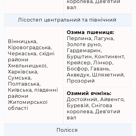
королева, Дев'ятий
вал
Лісостеп центральний та північний
Озима пшениця:
Перлина, Лагуна,
Вінницька,
Золоте руно,
Кіровоградська,
Гардемарин,
Черкаська, східні
Бурштин, Континент,
райони
Крейсер, Лінкор,
Хмельницької,
Босфор, Гавань,
Харківська,
Акведук, Шляхетний,
Сумська,
Прозорий
Полтавська,
Київська, південні
Озимий ячмінь:
райони
Достойний, Айвенго,
Житомирської
Буревій, Снігова
області
королева, Дев'ятий
вал
Полісся