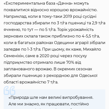
«Експериментальна база «Дачна» можуть
похвалитися відносно хорошою врожайністю.
Наприклад, коли в тому-таки 2019 році сусідні
господарства збирали по 3 т/га пшениці та 2,9 т/га
ячменю, то тут — по 5 т/га. Торік урожайність
зернових склала також приблизно по 4-5,5 т/га,
коли в багатьох районах Одещини аграрії зібрали
заледве по 1-3 т/га. При цьому, як каже, Михайло
Семеніхін, саме в 2020 році через посуху
підприємство отримало лише 70% від
запланованого врожаю. В окремих сезонах
збирали пшеницю з рекордною для Одеської
області врожайністю 7 т/га.
«Природа шле нам великі випробування.
Але ми знаємо, як працювати, постійно