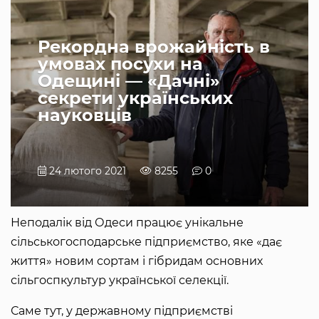
Рекордна врожайність в
умовах посухи на
Одещині — «Дачні»
секрети українських
науковців
24 лютого 2021
8255
0
Неподалік від Одеси працює унікальне
сільськогосподарське підприємство, яке «дає
життя» новим сортам і гібридам основних
сільгоспкультур української селекції.
Саме тут, у державному підприємстві