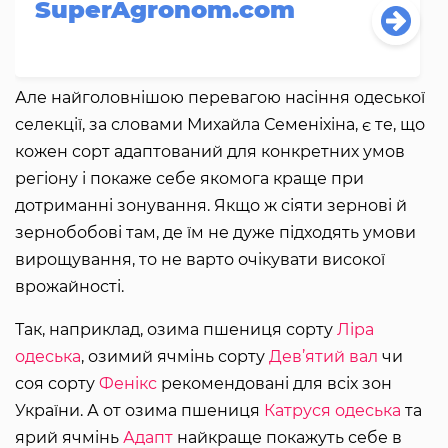
SuperAgronom.com
Але найголовнішою перевагою насіння одеської
селекції, за словами Михайла Семеніхіна, є те, що
кожен сорт адаптований для конкретних умов
регіону і покаже себе якомога краще при
дотриманні зонування. Якщо ж сіяти зернові й
зернобобові там, де їм не дуже підходять умови
вирощування, то не варто очікувати високої
врожайності.
Так, наприклад, озима пшениця сорту
Ліра
одеська
, озимий ячмінь сорту
Дев’ятий вал
чи
соя сорту
Фенікс
рекомендовані для всіх зон
України. А от озима пшениця
Катруся одеська
та
ярий ячмінь
Адапт
найкраще покажуть себе в