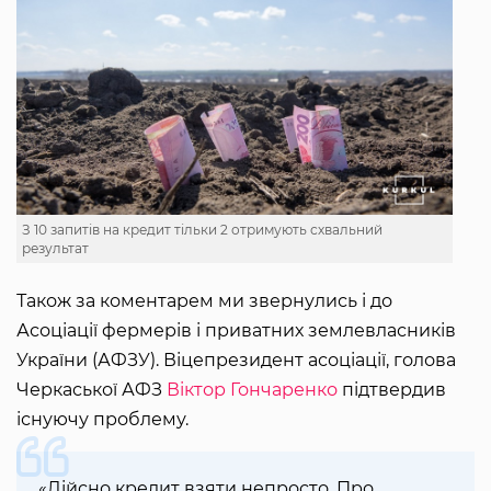
З 10 запитів на кредит тільки 2 отримують схвальний
результат
Також за коментарем ми звернулись і до
Асоціації фермерів і приватних землевласників
України (АФЗУ). Віцепрезидент асоціації, голова
Черкаської АФЗ
Віктор Гончаренко
підтвердив
існуючу проблему.
«Дійсно кредит взяти непросто. Про