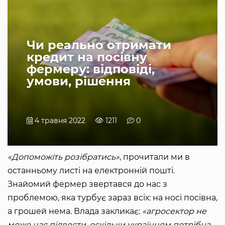
Чи реально отримати
кредит на посівну
фермеру: відповіді,
умови, рішення
4 травня 2022
1211
0
«Допоможіть розібратись»
, прочитали ми в
останньому листі на електронній пошті.
Знайомий фермер звертався до нас з
проблемою, яка турбує зараз всіх: на носі посівна,
а грошей нема. Влада закликає:
«агросектор не
може нас підвести, оскільки українцям потрібна