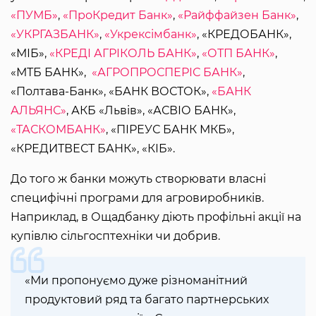
«ПУМБ»
,
«ПроКредит Банк»
,
«Райффайзен Банк»
,
«УКРГАЗБАНК»
,
«Укрексімбанк»
, «КРЕДОБАНК»,
«МІБ»,
«КРЕДІ АГРІКОЛЬ БАНК»
,
«ОТП БАНК»
,
«МТБ БАНК»,
«АГРОПРОСПЕРІС БАНК»
,
«Полтава-Банк», «БАНК ВОСТОК»,
«БАНК
АЛЬЯНС»
, АКБ «Львів», «АСВІО БАНК»,
«ТАСКОМБАНК»
, «ПІРЕУС БАНК МКБ»,
«КРЕДИТВЕСТ БАНК», «КІБ».
До того ж банки можуть створювати власні
специфічні програми для агровиробників.
Наприклад, в Ощадбанку діють профільні акції на
купівлю сільгосптехніки чи добрив.
«Ми пропонуємо дуже різноманітний
продуктовий ряд та багато партнерських