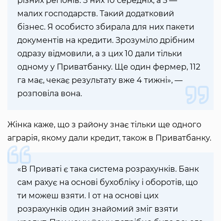
різних регіонів. З них 10 середніх, а 5 —
малих господарств. Такий додатковий
бізнес. Я особисто збирала для них пакети
документів на кредити. Зрозуміло дрібним
одразу відмовили, а з цих 10 дали тільки
одному у Приватбанку. Ще один фермер, 112
га має, чекає результату вже 4 тижні», —
розповіла вона.
Жінка каже, що з району знає тільки ще одного
аграрія, якому дали кредит, також в Приватбанку.
«В Приваті є така система розрахунків. Банк
сам рахує на основі бухобліку і оборотів, що
ти можеш взяти. І от на основі цих
розрахунків один знайомий зміг взяти