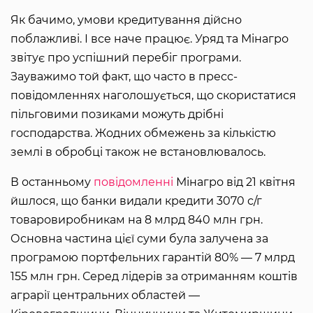
Як бачимо, умови кредитування дійсно
поблажливі. І все наче працює. Уряд та Мінагро
звітує про успішний перебіг програми.
Зауважимо той факт, що часто в пресс-
повідомленнях наголошується, що скористатися
пільговими позиками можуть дрібні
господарства. Жодних обмежень за кількістю
землі в обробці також не встановлювалось.
В останньому
повідомленні
Мінагро від 21 квітня
йшлося, що банки видали кредити 3070 с/г
товаровиробникам на 8 млрд 840 млн грн.
Основна частина цієї суми була залучена за
програмою портфельних гарантій 80% — 7 млрд
155 млн грн. Серед лідерів за отриманням коштів
аграрії центральних областей —