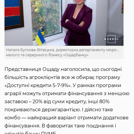
Наталя Буткова-Вітвіцька, директорка департаменту мікро-,
малого та середнього бізнесу «Ощадбанку»
Представниця Ощаду наголосила, що сьогодні
більшість агроклієнтів все ж обирає програму
«Доступні кредити 5-7-9%». У рамках програми
аграрії можуть отримати фінансування з меншою
заставою – 20% від суми кредиту, інші 80%
покриваються держгарантією. І дійсно таке
комбо — найкращий варіант отримати додаткове
фінансування. В фаворитах таке поєднання і
клієнтів банку ПУМБ.