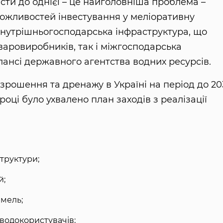
сти до однієї – це найголовніша проблема –
можливостей інвестування у меліоративну
 внутрішньогосподарська інфраструктура, що
варовиробників, так і міжгосподарська
лансі державного агентства водних ресурсів.
 зрошення та дренажу в Україні на період до 2
0 році було ухвалено план заходів з реалізації
труктури;
й;
мель;
 водокористувачів;