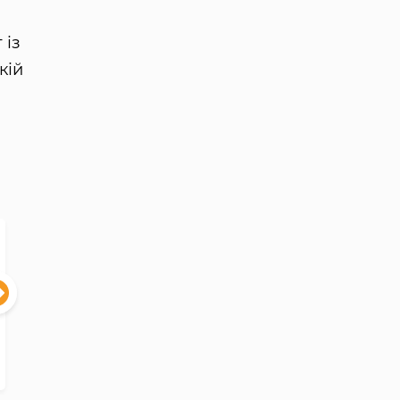
 із
кій