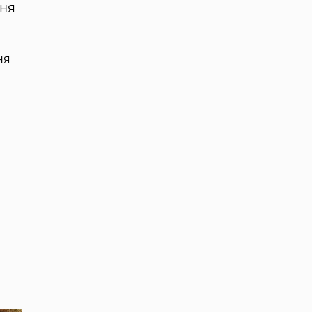
ння
ня