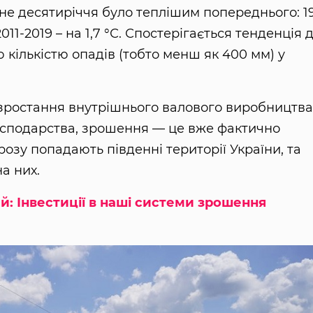
не десятиріччя було теплішим попереднього: 19
 2011-2019 – на 1,7 °С. Спостерігається тенденція 
 кількістю опадів (тобто менш як 400 мм) у
 зростання внутрішнього валового виробництва
господарства, зрошення — це вже фактично
розу попадають південні території України, та
а них.
й: Інвестиції в наші системи зрошення