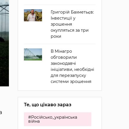
Григорій Бахметьєв:
Інвестиції у
зрошення
окупляться за три
роки
В Мінагро
обговорили
законодавчі
ініціативи, необхідні
для перезапуску
системи зрошення
Те, що цікаво зараз
а
#Російсько_українська
війна