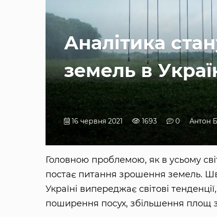
Аналітика ста
земель в Украї
16 червня 2021
1693
0
Антон 
Головною проблемою, як в усьому світі,
постає питання зрошення земель. Шв
Україні випереджає світові тенденції
поширення посух, збільшення площ з