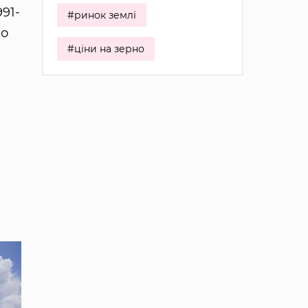
91-
#ринок землі
до
#ціни на зерно