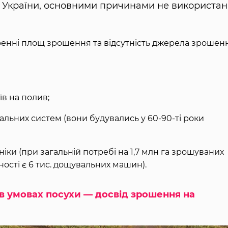
в України, основними причинами не використа
ренні площ зрошення та відсутність джерела зрошен
їв на полив;
льних систем (вони будувались у 60-90-ті роки
ніки (при загальній потребі на 1,7 млн га зрошуваних
ності є 6 тис. дощувальних машин).
в умовах посухи — досвід зрошення на