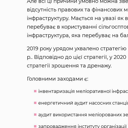
Але всі ці причини умовно можна зве
відсутність правових та фінансових 
інфраструктуру. Мається на увазі як
перебуває в користуванні сільгоспто
інфраструктура, яка перебуває на ба
2019 року урядом ухвалено стратегію
р.. Відповідно до цієї стратегії, у 202
стратегії зрошення та дренажу.
Головними заходами є:
інвентаризація меліоративної інфрас
енергетичний аудит насосних станці
аудит використання меліорованих зе
запровадження інституту організації