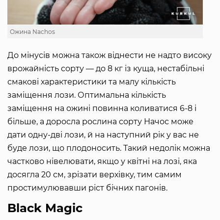
Ожина Nachos
До мінусів можна також віднести не надто високу
врожайність сорту — до 8 кг із куща, нестабільні
смакові характеристики та малу кількість
заміщення лози. Оптимальна кількість
заміщення на ожині повинна коливатися 6-8 і
більше, а доросла рослина сорту Начос може
дати одну-дві лози, й на наступний рік у вас не
буде лози, що плодоносить. Такий недолік можна
частково нівелювати, якщо у квітні на лозі, яка
досягла 20 см, зрізати верхівку, тим самим
простимулювавши ріст бічних пагонів.
Black Magic