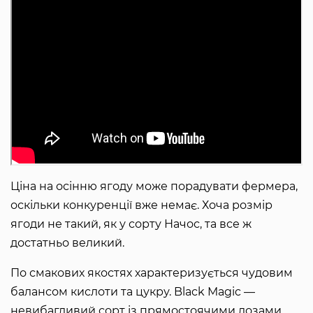
Ціна на осінню ягоду може порадувати фермера,
оскільки конкуренції вже немає. Хоча розмір
ягоди не такий, як у сорту Начос, та все ж
достатньо великий.
По смакових якостях характеризується чудовим
балансом кислоти та цукру. Black Magic —
невибагливий сорт із прямостоячими лозами,