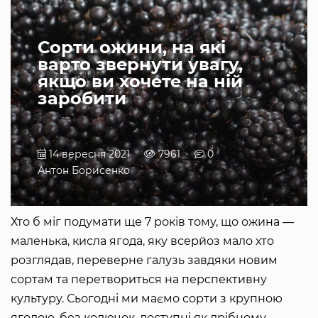
Сорти ожини, на які
варто звернути увагу,
якщо ви хочете на ній
заробити
14 вересня 2021
7961
0
Антон Борисенко
Хто б міг подумати ще 7 років тому, що ожина —
маленька, кисла ягода, яку всерйоз мало хто
розглядав, переверне галузь завдяки новим
сортам та перетвориться на перспективну
культуру. Сьогодні ми маємо сорти з крупною
ягодою, без колючок, доступні як дрібному