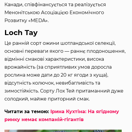
Канади, співфінансується та реалізується
Менонітською Асоціацією Економічного
Розвитку «MEDA».
Loch Tay
Це ранній сорт ожини шотландської селекції,
основні переваги якого — раннє плодоношення,
відмінні смакові характеристики, висока
врожайність (за сприятливих умов доросла
рослина може дати до 20 кг ягоди з куща),
відсутність колючок, невибагливість та
зимостійкість. Сорту Лох Тей притаманний дуже
солодкий, майже приторний смак.
Читати за темою:
Ірина Кухтіна: На ягідному
ринку немає компаній-гігантів