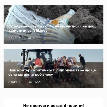
Страхування врожаю, як не «молитися» на дощ і
захистити свій бізнес
7 липня
519
Нові критерії критичності підприємств — що це
означає для агробізнесу
8 липня
1 632
Не пропусти останні новини!