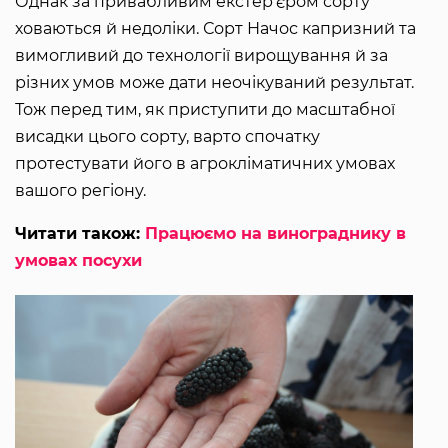
Однак за привабливим екстер’єром сорту
ховаються й недоліки. Сорт Начос капризний та
вимогливий до технології вирощування й за
різних умов може дати неочікуваний результат.
Тож перед тим, як приступити до масштабної
висадки цього сорту, варто спочатку
протестувати його в агрокліматичних умовах
вашого регіону.
Читати також:
Працюємо на винограднику в
умовах посухи