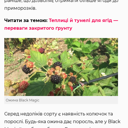
раніше, що дозволяє отримати більше ягоди до
приморозків.
Читати за темою:
Теплиці й тунелі для ягід —
переваги закритого ґрунту
Ожина Black Magic
Серед недоліків сорту є наявність колючок та
порослі. Будь-яка ожина дає поросль, але у Black