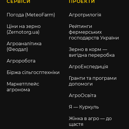
СЕРВІСИ
ПРОЕКТИ
Погода (MeteoFarm)
Агротрилогія
Ціни на зерно
Рейтинги
(Zernotorg.ua)
фермерських
господарств України
Агроаналітика
(Феодал)
Зерно в корм —
вигідна переробка
Агроробота
АгроЕкспедиція
Біржа сільгосптехніки
Гранти та програми
Маркетплейс
допомоги
агронома
АгроОсвіта
Я — Куркуль
Жінка в агро — до
щастя