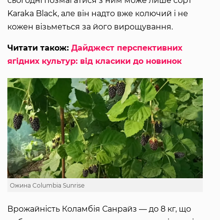
сьогодні позмагатися з ним може лише сорт
Karaka Black, але він надто вже колючий і не
кожен візьметься за його вирощування.
Читати також:
Дайджест перспективних
ягідних культур: від класики до новинок
Ожина Columbia Sunrise
Врожайність Коламбія Санрайз — до 8 кг, що