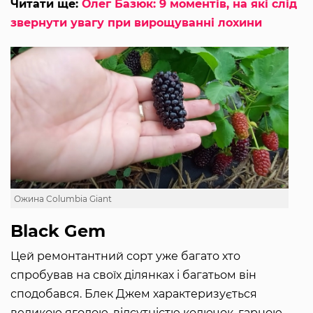
Читати ще:
Олег Базюк: 9 моментів, на які слід
звернути увагу при вирощуванні лохини
Ожина Columbia Giant
Black Gem
Цей ремонтантний сорт уже багато хто
спробував на своїх ділянках і багатьом він
сподобався. Блек Джем характеризується
великою ягодою, відсутністю колючок, гарною