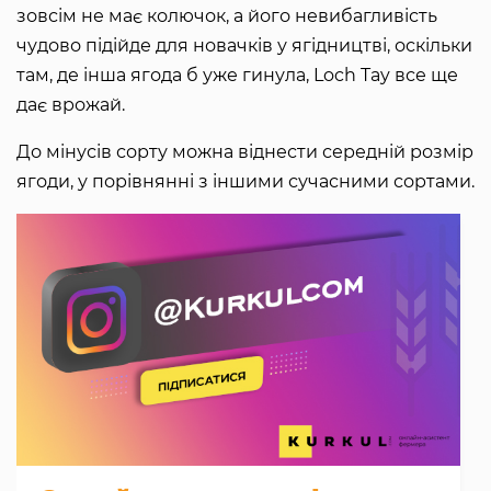
зовсім не має колючок, а його невибагливість
чудово підійде для новачків у ягідництві, оскільки
там, де інша ягода б уже гинула, Loch Tay все ще
дає врожай.
До мінусів сорту можна віднести середній розмір
ягоди, у порівнянні з іншими сучасними сортами.