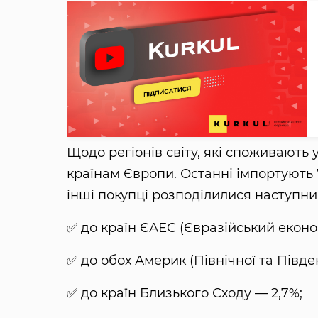
Щодо регіонів світу, які споживають у
країнам Європи. Останні імпортують 7
інші покупці розподілилися наступн
✅ до країн ЄАЕС (Євразійський еконо
✅ до обох Америк (Північної та Півде
✅ до країн Близького Сходу — 2,7%;