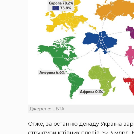
Джерело: UBTA
Отже, за останню декаду Україна зар
структури їстівних плодів, $2,3 млрд.