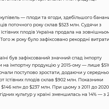
акупівель — плоди та ягоди, здебільшого банан
яців поточного року склав $523 млн. Судячи з
 їстівних плодів Україна продала на зовнішньо
. Того ж року було зафіксовано рекордні витрат
раїні був зафіксований значний спад імпорту
и на імпортну продукцію у 2015-ому — лише $51
почали поступово зростати, додаючи у середнь
рт їстівних плодів склав $902 млн. Показники
 $146 млн до $237 млн. При цьому з 2011 до 2020
ідних культур у країні зменшилась на 14% — з 