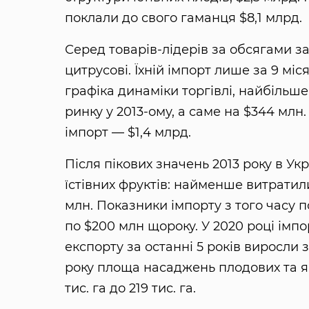
поклали до свого гаманця $8,1 млрд.
Серед товарів-лідерів за обсягами з
цитрусові. Їхній імпорт лише за 9 міс
графіка динаміки торгівлі, найбільше
ринку у 2013-ому, а саме на $344 млн
імпорт — $1,4 млрд.
Після пікових значень 2013 року в Ук
їстівних фруктів: найменше витратил
млн. Показники імпорту з того часу 
по $200 млн щороку. У 2020 році імпо
експорту за останні 5 років виросли з
року площа насаджень плодових та яг
тис. га до 219 тис. га.