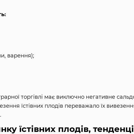
ь:
и, варення);
аграрної торгівлі має виключно негативне сальд
езення їстівних плодів переважало їх вивезенн
.
нку їстівних плодів, тенденці