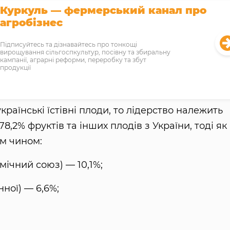
Куркуль — фермерський канал про
агробізнес
Підписуйтесь та дізнавайтесь про тонкощі
вирощування сільгоспкультур, посівну та збиральну
кампанії, аграрні реформи, переробку та збут
продукції
країнські їстівні плоди, то лідерство належить
8,2% фруктів та інших плодів з України, тоді як
им чином:
мічний союз) — 10,1%;
нної) — 6,6%;