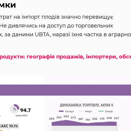
ямки
итрат на імпорт плодів значно перевищує
 Не дивлячись на доступ до торговельних
, за даними UBTA, наразі їхня частка в аграрн
продукти: географія продажів, імпортери, обс