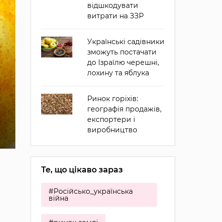
відшкодувати
витрати на ЗЗР
Українські садівники
зможуть постачати
до Ізраїлю черешні,
лохину та яблука
Ринок горіхів:
географія продажів,
експортери і
виробництво
Те, що цікаво зараз
#Російсько_українська
війна