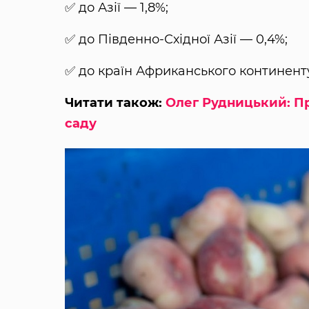
✅ до Азії — 1,8%;
✅ до Південно-Східної Азії — 0,4%;
✅ до країн Африканського континенту
Читати також:
Олег Рудницький: Пр
саду