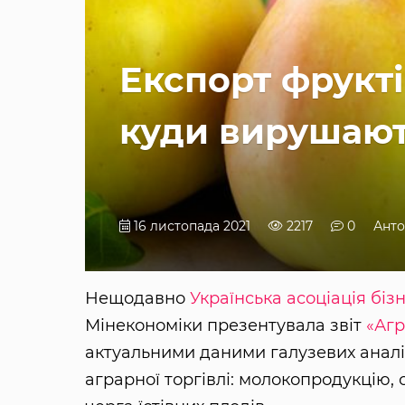
Експорт фрукті
куди вирушают
16 листопада 2021
2217
0
Анто
Нещодавно
Українська асоціація бізн
Мінекономіки презентувала звіт
«Агр
актуальними даними галузевих аналі
аграрної торгівлі: молокопродукцію, 