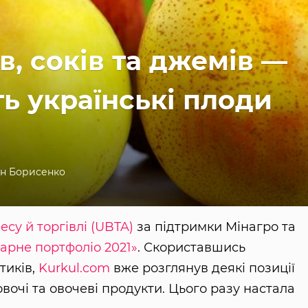
в, соків та джемів —
ь українські плоди
н Борисенко
есу й торгівлі (UBTA)
за підтримки Мінагро та
арне портфоліо 2021»
. Скориставшись
тиків,
Kurkul.com
вже розглянув деякі позиції
овочі та овочеві продукти. Цього разу настала