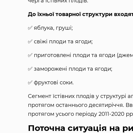
черга їстівних плодів.
До їхньої товарної структури входят
✅ яблука, груші;
✅ свіжі плоди та ягоди;
✅ приготовлені плоди та ягоди (джем
✅ заморожені плоди та ягоди;
✅ фруктові соки.
Сегмент їстівних плодів у структурі 
протягом останнього десятиріччя. Вв
протягом усього періоду 2011-2020 рр
Поточна ситуація на ри