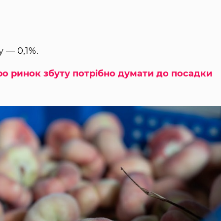
 — 0,1%.
о ринок збуту потрібно думати до посадки