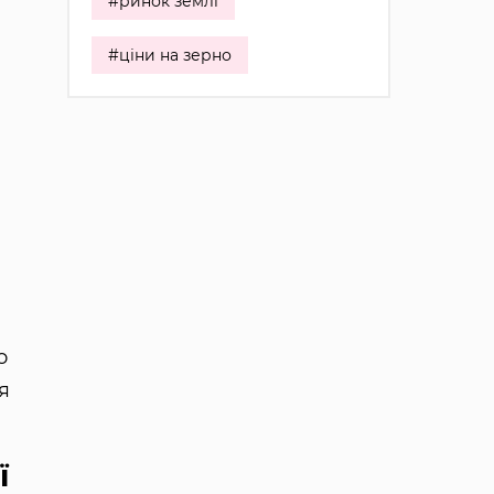
#ринок землі
#ціни на зерно
о
я
ї