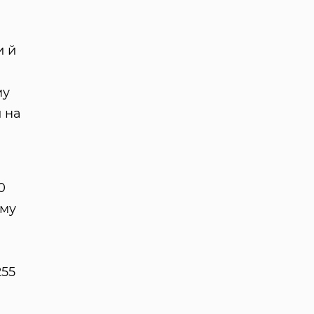
и й
му
и на
0
ому
255