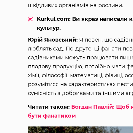
шкідливих організмів на рослини.
Kurkul.com: Ви якраз написали 
культур.
Юрій Яновський:
Я певен, що садівн
люблять сад. По-друге, ці фанати пов
садівниками можуть працювати лиш
плодову продукцію, потрібно мати фах
хімії, філософії, математиці, фізиці,
розумітися на характеристиках пести
сумісність з добривами та іншими аг
Читати також:
Богдан Павлій: Щоб 
бути фанатиком