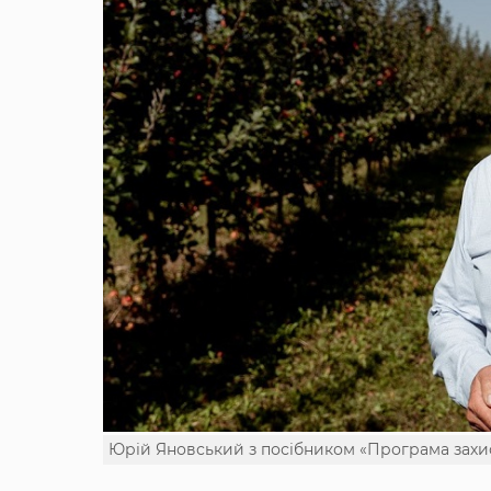
Юрій Яновський з посібником «Програма захис