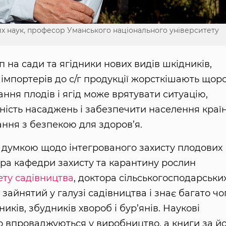
х наук, професор Уманського національного університету
 на сади та ягідники нових видів шкідників,
и імпортерів до с/г продукції жорсткішають щоро
ня плодів і ягід може врятувати ситуацію,
ість насаджень і забезпечити населення краї
ння з безпекою для здоров’я.
 думкою щодо інтегрованого захисту плодових
ора кафедри захисту та карантину рослин
ету садівництва
, доктора сільськогосподарськи
 зайнятий у галузі садівництва і знає багато чо
иків, збудників хвороб і бур’янів. Наукові
 впроваджуються у виробництво, а книги за й