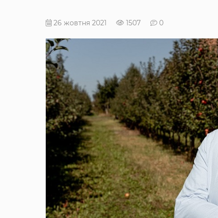
26 жовтня 2021
1507
0