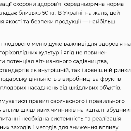
зації охорони здоров’я, середньорічна норма
дає близько 50 кг. В Україні, на жаль, цей
я якості та безпеки продукції — найбільш
 плодового меню дуже важливі для здоров’я нац
горіхоплідних культур і ягід не повинен
и потенціал вітчизняного садівництва,
андартів як внутрішній, так і зовнішній ринки
одарську діяльність з виробництва фруктів
 плодових насаджень від шкідливих об’єктів.
муватися правил своєчасного і правильного
 вплив шкідливих чинників на кшталт збудникі
 питанні необхідна системність та реалізація
зних заходів і методів для зниження впливу