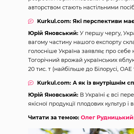
авторством стають настільними посіб
Kurkul.com: Які перспективи має
Юрій Яновський:
У першу чергу, Укр
вагому частину нашого експорту скла
голосніше Україна заявляє про себе н
Тогорічний врожай українських яблук 
20 тис. т (найбільше до Білорусі, ОАЕ т
Kurkul.com: А як із внутрішнім 
Юрій Яновський:
В Україні є всі пе
якісної продукції плодових культур і
Читати за темою:
Олег Рудницький: