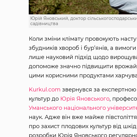
Юрій Яновський, доктор сільськогосподарськи
садівництва
Коли зміни клімату провокують наступ
збудників хвороб і бур’янів, а вимог
лише науковий підхід щодо вирощуван
допоможе значно підвищити врожайн
цими корисними продуктами харчува
Kurkul.com
звернувся за експертною
культур до
Юрія Яновського
, профес
Уманського національного університ
наук. Адже він вже майже півстоліття
про захист плодових культур від шкідн
розробки Юрія Яновського регулярно