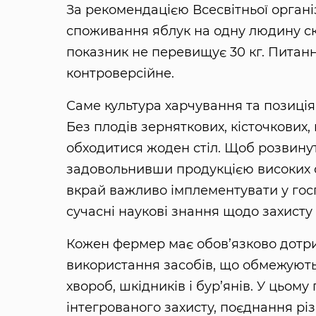
За рекомендацією Всесвітньої органі
споживання яблук на одну людину скла
показник не перевищує 30 кг. Питанн
контроверсійне.
Саме культура харчування та позиція
Без плодів зерняткових, кісточкових, 
обходитися жоден стіл. Щоб розвинут
задовольнивши продукцією високих ст
вкрай важливо імплементувати у госп
сучасні наукові знання щодо захисту
Кожен фермер має обов’язково дотри
використання засобів, що обмежують
хвороб, шкідників і бур’янів. У цьому
інтегрованого захисту, поєднання рі