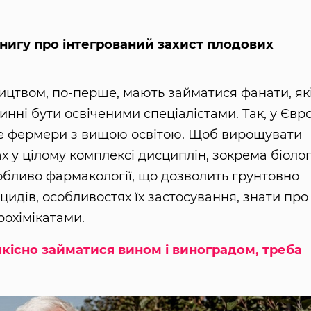
книгу про інтегрований захист плодових
ицтвом, по-перше, мають займатися фанати, як
инні бути освіченими спеціалістами. Так, у Євр
е фермери з вищою освітою. Щоб вирощувати
 у цілому комплексі дисциплін, зокрема біологі
 особливо фармакології, що дозволить грунтовно
цидів, особливостях їх застосування, знати про
рохімікатами.
якісно займатися вином і виноградом, треба