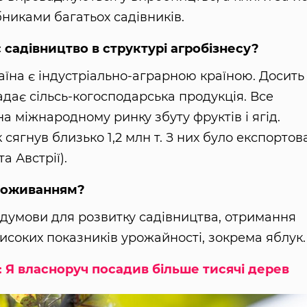
никами багатьох садівників.
 садівництво в структурі агробізнесу?
аїна є індустріально-аграрною країною. Досить
дає сільсь-когосподарська продукція. Все
а міжнародному ринку збуту фруктів і ягід.
сягнув близько 1,2 млн т. З них було експортов
а Австрії).
споживанням?
редумови для розвитку садівництва, отримання
 високих показників урожайності, зокрема яблук.
 Я власноруч посадив більше тисячі дерев