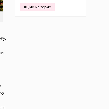
#ціни на зерно
ку,
ни
х
го
ого