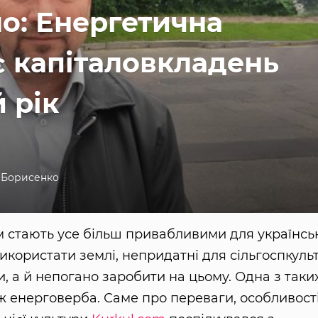
о: Енергетична
є капіталовкладень
 рік
 Борисенко
м стають усе більш привабливими для українсь
икористати землі, непридатні для сільгоспкуль
, а й непогано заробити на цьому. Одна з таки
ж енерговерба. Саме про переваги, особливості