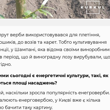
, прут верби використовувався для плетіння,
ошиків, до возів та карет. Тобто культивування
анції, у Шампані, яка відома своїми виноробни
ув період, що й виноградну лозу вирубували, щ
ідно.
ми сьогодні є енергетичні культури, такі, як
ються площі насаджень?
й, наскільки зросла популярність енегроверби.
палюють енерговербою, у Києві вже є кілька
о бачити таку картину.