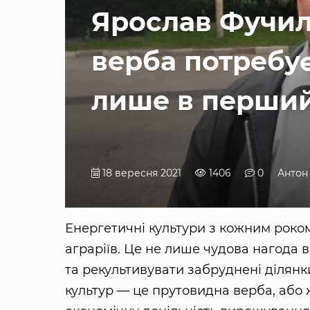
Ярослав Фучил
верба потребу
лише в перший
18 вересня 2021
1406
0
Антон
Енергетичні культури з кожним роко
аграріїв. Це не лише чудова нагода в
та рекультивувати забруднені ділянки
культур — це прутовидна верба, або 