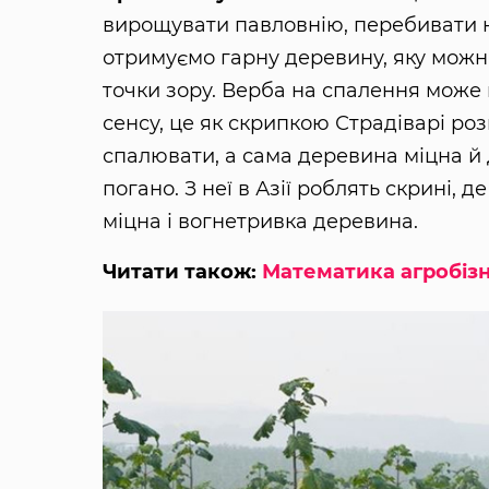
вирощувати павловнію, перебивати н
отримуємо гарну деревину, яку можн
точки зору. Верба на спалення може в
сенсу, це як скрипкою Страдіварі ро
спалювати, а сама деревина міцна й д
погано. З неї в Азії роблять скрині, д
міцна і вогнетривка деревина.
Читати також:
Математика агробізн