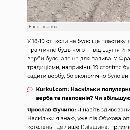
Енерговерба
У 18-19 ст., коли не було ще пластику
практично будь-чого — від взуття й к
верби було, але не для палива. У Фр
традиціями, наприкінці 19 століття б
садити вербу, бо економічно було виг
Kurkul.com: Наскільки популярни
верба та павловнія? Чи збільшу
Ярослав Фучило:
Я навіть здивовани
Наскільки я знаю, уже пів Обухова о
котелень і це лише Київщина, приємн