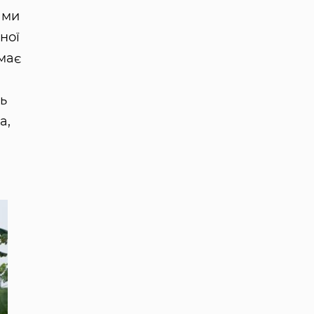
 ми
ної
емає
ть
а,