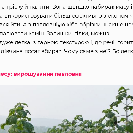
а тріску й палити. Вона швидко набирає масу і
а використовувати більш ефективно з економіч
ся йти. А з павловнією хіба обрізки. Інакше н
зпалювати камін. Залишки, гілки, можна
уже легка, з гарною текстурою і, до речі, гори
е дівчина посаг збирає. Чому саме з неї? Бо легк
есу: вирощування павловнії