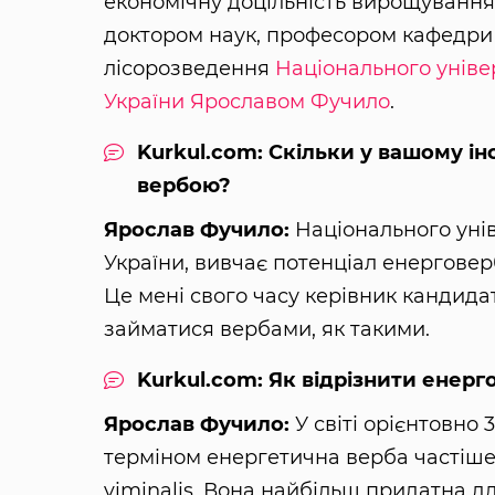
економічну доцільність вирощування 
доктором наук, професором кафедри 
лісорозведення
Національного уніве
України
Ярославом Фучило
.
Kurkul.com: Скільки у вашому і
вербою?
Ярослав Фучило:
Національного унів
України, вивчає потенціал енерговер
Це мені свого часу керівник кандидатс
займатися вербами, як такими.
Kurkul.com: Як відрізнити енерг
Ярослав Фучило:
У світі орієнтовно 
терміном енергетична верба частіше 
viminalis. Вона найбільш придатна для