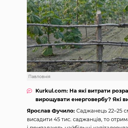
Павловнія
Kurkul.com: На які витрати розр
вирощувати енерговербу? Які в
Ярослав Фучило:
Саджанець 22–25 см 
висадити 45 тис. саджанців, то отри