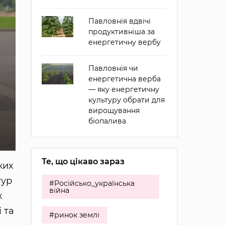
Павловнія вдвічі
продуктивніша за
енергетичну вербу
Павловнія чи
енергетична верба
— яку енергетичну
культуру обрати для
вирощування
біопалива
Те, що цікаво зараз
ких
тур
#Російсько_українська
війна
х
 та
#ринок землі