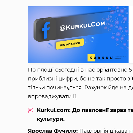
По площі сьогодні в нас орієнтовно 5 
приблизні цифри, бо не так просто зі
тільки починається. Рахунок йде на де
впроваджувати її.
Kurkul.com: До павловнії зараз 
культури.
Ярослав Фучило:
Павловнія цікава н