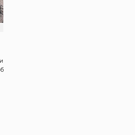
ми
об