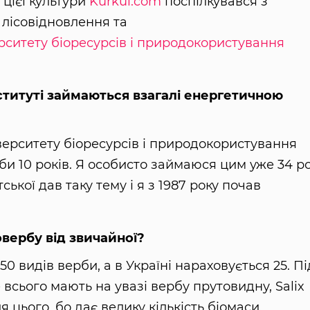
цієї культури
Kurkul.com
поспілкувався з
лісовідновлення та
рситету біоресурсів і природокористування
нституті займаються взагалі енергетичною
ерситету біоресурсів і природокористування
би 10 років. Я особисто займаюся цим уже 34 ро
ької дав таку тему і я з 1987 року почав
овербу від звичайної?
350 видів верби, а в Україні нараховується 25. Пі
всього мають на увазі вербу прутовидну, Salix
 цього, бо дає велику кількість біомаси.